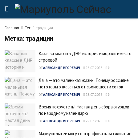
Главная
Тег
традиции
Метка:
традиции
Казачьи классы в ДНР: история и мораль вместо
строевой
ОТ
АЛЕКСАНДР ИГОРЕВИЧ
26.07.2026
0
Дача — это маленькая жизнь. Почему россияне
не готовы отказаться от своих шести соток
ОТ
АЛЕКСАНДР ИГОРЕВИЧ
23.07.2026
0
Время похрустеть! Настал день сбора огурцов
по народному календарю
ОТ
АЛЕКСАНДР ИГОРЕВИЧ
22.07.2026
0
Мариупольцев могут оштрафовать за сжигание