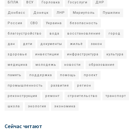
БПЛА
ВСУ
Горловка
Госуслуги
ДНР
Донбасс
Донецк
ЛНР
Мариуполь
Пушилин
Россия
СВО
Украина
безопасность
благоустройство
вода
восстановление
город
дан
дети
документы
жильё
закон
здоровье
инвестиции
инфраструктура
культура
медицина
молодежь
новости
образование
память
поддержка
помощь
проект
промышленность
развитие
регион
реконструкция
ремонт
строительство
транспорт
школа
экология
экономика
Сейчас читают