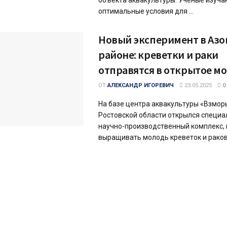
объекта аквакультуры. Ученые изуча
оптимальные условия для ...
Новый эксперимент в Азо
районе: креветки и раки
отправятся в открытое м
ОТ
АЛЕКСАНДР ИГОРЕВИЧ
23.05.2025
0
На базе центра аквакультуры «Взмор
Ростовской области открылся специ
научно-производственный комплекс, 
выращивать молодь креветок и раков д