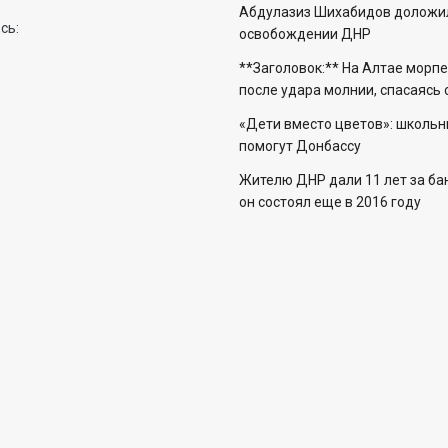
Абдулазиз Шихабидов доложил
сь:
освобождении ДНР
**Заголовок:** На Алтае морп
после удара молнии, спасаясь
«Дети вместо цветов»: школьн
помогут Донбассу
Жителю ДНР дали 11 лет за бан
он состоял еще в 2016 году