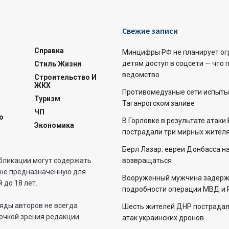
Свежие записи
Справка
Минцифры РФ не планирует ог
детям доступ в соцсети — что 
Стиль Жизни
ведомство
Строительство И
ЖКХ
Противомедузные сети испыты
Туризм
Таганрогском заливе
ЧП
о
В Горловке в результате атаки
Экономика
пострадали три мирных жителя
Берл Лазар: евреи Донбасса н
бликации могут содержать
возвращаться
не предназначенную для
Вооруженный мужчина задерж
 до 18 лет.
подробности операции МВД и 
яды авторов не всегда
Шесть жителей ДНР пострадали
очкой зрения редакции.
атак украинских дронов