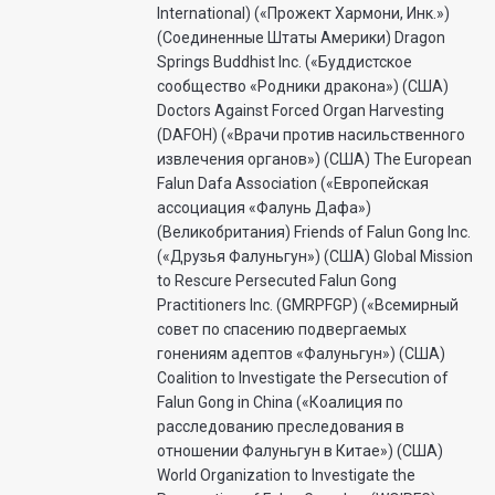
International) («Прожект Хармони, Инк.»)
(Соединенные Штаты Америки) Dragon
Springs Buddhist Inc. («Буддистское
сообщество «Родники дракона») (США)
Doctors Against Forced Organ Harvesting
(DAFOH) («Врачи против насильственного
извлечения органов») (США) The European
Falun Dafa Association («Европейская
ассоциация «Фалунь Дафа»)
(Великобритания) Friends of Falun Gong Inc.
(«Друзья Фалуньгун») (США) Global Mission
to Rescure Persecuted Falun Gong
Practitioners Inc. (GMRPFGP) («Всемирный
совет по спасению подвергаемых
гонениям адептов «Фалуньгун») (США)
Coalition to Investigate the Persecution of
Falun Gong in China («Коалиция по
расследованию преследования в
отношении Фалуньгун в Китае») (США)
World Organization to Investigate the