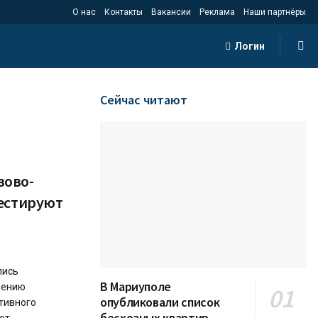
О нас
Контакты
Вакансии
Реклама
Наши партнёры
Логин
Сейчас читают
зово-
тестируют
лись
В Мариуполе
дению
опубликовали список
тивного
бесхозных квартир