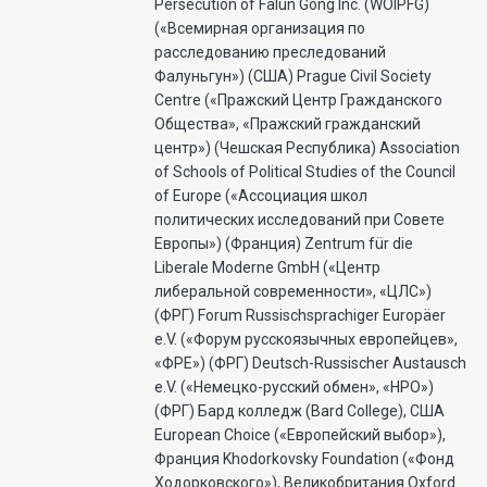
Persecution of Falun Gong Inc. (WOIPFG)
(«Всемирная организация по
расследованию преследований
Фалуньгун») (США) Prague Civil Society
Centre («Пражский Центр Гражданского
Общества», «Пражский гражданский
центр») (Чешская Республика) Association
of Schools of Political Studies of the Council
of Europe («Ассоциация школ
политических исследований при Совете
Европы») (Франция) Zentrum für die
Liberale Moderne GmbH («Центр
либеральной современности», «ЦЛС»)
(ФРГ) Forum Russischsprachiger Europäer
e.V. («Форум русскоязычных европейцев»,
«ФРЕ») (ФРГ) Deutsch-Russischer Austausch
e.V. («Немецко-русский обмен», «НРО»)
(ФРГ) Бард колледж (Bard College), США
European Choice («Европейский выбор»),
Франция Khodorkovsky Foundation («Фонд
Ходорковского»), Великобритания Oxford