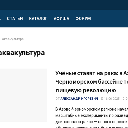
А
СТАТЬИ
КАТАЛОГ
АФИША
ФОРУМ
аквакультура
аквакультура
Учёные ставят на рака: в А
Черноморском бассейне 
пищевую революцию
ОТ
АЛЕКСАНДР ИГОРЕВИЧ
16.06.2025
0
В Азово-Черноморском регионе нача
масштабные эксперименты по разве
длиннопалых раков — нового перспек