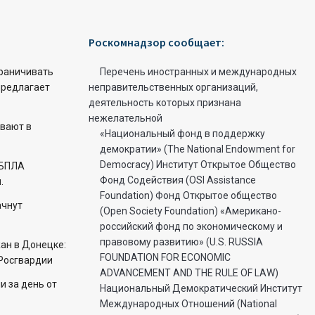
Роскомнадзор сообщает:
раничивать
Перечень иностранных и международных
предлагает
неправительственных организаций,
деятельность которых признана
нежелательной
вают в
«Национальный фонд в поддержку
демократии» (The National Endowment for
Democracy) Институт Открытое Общество
 БПЛА
Фонд Содействия (OSI Assistance
.
Foundation) Фонд Открытое общество
ачнут
(Open Society Foundation) «Американо-
российский фонд по экономическому и
правовому развитию» (U.S. RUSSIA
ан в Донецке:
FOUNDATION FOR ECONOMIC
Росгвардии
ADVANCEMENT AND THE RULE OF LAW)
 за день от
Национальный Демократический Институт
Международных Отношений (National