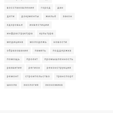
восстановление
город
дан
дети
документы
жильё
закон
здоровье
инвестиции
инфраструктура
культура
медицина
молодежь
новости
образование
память
поддержка
помощь
проект
промышленность
развитие
регион
реконструкция
ремонт
строительство
транспорт
школа
экология
экономика