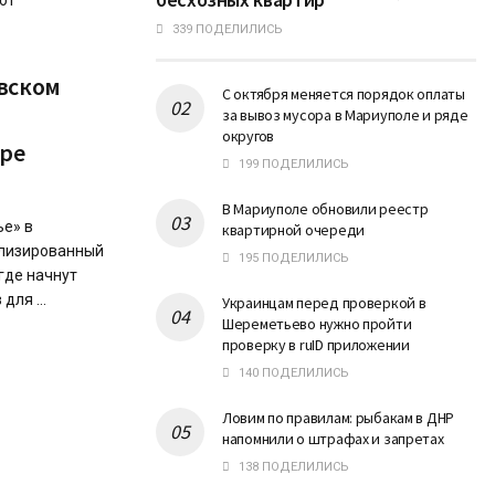
ют
339 ПОДЕЛИЛИСЬ
вском
С октября меняется порядок оплаты
за вывоз мусора в Мариуполе и ряде
округов
оре
199 ПОДЕЛИЛИСЬ
В Мариуполе обновили реестр
ье» в
квартирной очереди
ализированный
195 ПОДЕЛИЛИСЬ
где начнут
ля ...
Украинцам перед проверкой в
Шереметьево нужно пройти
проверку в ruID приложении
140 ПОДЕЛИЛИСЬ
Ловим по правилам: рыбакам в ДНР
напомнили о штрафах и запретах
138 ПОДЕЛИЛИСЬ