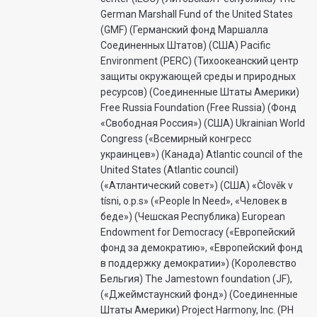
German Marshall Fund of the United States
(GMF) (Германский фонд Маршалла
Соединенных Штатов) (США) Pacific
Environment (PERC) (Тихоокеанский центр
защиты окружающей среды и природных
ресурсов) (Соединенные Штаты Америки)
Free Russia Foundation (Free Russia) (Фонд
«Свободная Россия») (США) Ukrainian World
Congress («Всемирный конгресс
украинцев») (Канада) Atlantic council of the
United States (Atlantic council)
(«Атлантический совет») (США) «Člověk v
tísni, o.p.s» («People In Need», «Человек в
беде») (Чешская Республика) European
Endowment for Democracy («Европейский
фонд за демократию», «Европейский фонд
в поддержку демократии») (Королевство
Бельгия) The Jamestown foundation (JF),
(«Джеймстаунский фонд») (Соединенные
Штаты Америки) Project Harmony, Inc. (PH