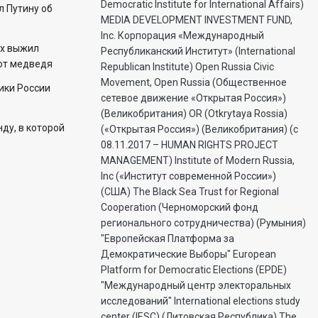
Democratic Institute for International Affairs)
 Путину об
MEDIA DEVELOPMENT INVESTMENT FUND,
Inc. Корпорация «Международный
ех выжил
Республиканский Институт» (International
 от медведя
Republican Institute) Open Russia Civic
Movement, Open Russia (Общественное
ики России
сетевое движение «Открытая Россия»)
(Великобритания) OR (Otkrytaya Rossia)
ду, в которой
(«Открытая Россия») (Великобритания) (с
08.11.2017 – HUMAN RIGHTS PROJECT
MANAGEMENT) Institute of Modern Russia,
Inc («Институт современной России»)
(США) The Black Sea Trust for Regional
Cooperation (Черноморский фонд
регионального сотрудничества) (Румыния)
"Европейская Платформа за
Демократические Выборы" European
Platform for Democratic Elections (EPDE)
"Международный центр электоральных
исследований" International elections study
center (IESC) (Литовская Республика) The