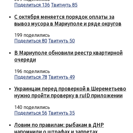
Поделиться
136
Твитнуть
85
С октября меняется порядок оплаты за
вывоз мусора в Мариуполе и ряде округов
199 поделились
Поделиться
80
Твитнуть
50
В Мариуполе обновили реестр квартирной
очереди
196 поделились
Поделиться
78
Твитнуть
49
Украинцам перед проверкой в Шереметьево
нужно пройти проверку в ruID приложении
140 поделились
Поделиться
56
Твитнуть
35
Ловим по правилам: рыбакам в ДНР
напомнили о штрафах и запретах