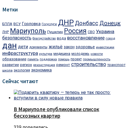
Метки
ДНР
Донецк
Донбасс
Горловка
БПЛА
ВСУ
Госуслуги
Мариуполь
Россия
Украина
Пушилин
ЛНР
СВО
восстановление
безопасность
вода
город
благоустройство
дан
дети
жильё
закон
здоровье
документы
инвестиции
инфраструктура
медицина
молодежь
культура
новости
образование
проект
память
поддержка
помощь
промышленность
строительство
ремонт
развитие
регион
транспорт
реконструкция
экономика
экология
школа
Сейчас читают
В Мариуполе опубликовали список
бесхозных квартир
339 поделились