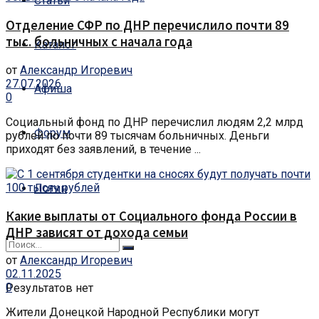
Статьи
Отделение СФР по ДНР перечислило почти 89
тыс. больничных с начала года
Каталог
от
Александр Игоревич
27.07.2026
Афиша
0
Социальный фонд по ДНР перечислил людям 2,2 млрд
Форум
рублей по почти 89 тысячам больничных. Деньги
приходят без заявлений, в течение ...
Логин
Какие выплаты от Социального фонда России в
ДНР зависят от дохода семьи
от
Александр Игоревич
02.11.2025
0
Результатов нет
Жители Донецкой Народной Республики могут