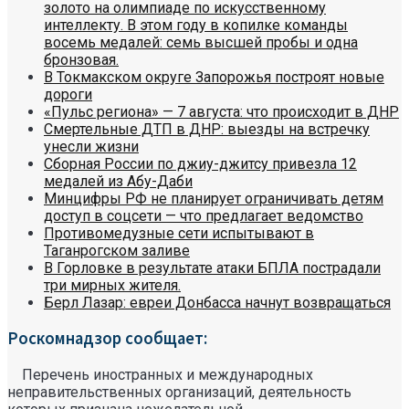
золото на олимпиаде по искусственному
интеллекту. В этом году в копилке команды
восемь медалей: семь высшей пробы и одна
бронзовая.
В Токмакском округе Запорожья построят новые
дороги
«Пульс региона» — 7 августа: что происходит в ДНР
Смертельные ДТП в ДНР: выезды на встречку
унесли жизни
Сборная России по джиу-джитсу привезла 12
медалей из Абу-Даби
Минцифры РФ не планирует ограничивать детям
доступ в соцсети — что предлагает ведомство
Противомедузные сети испытывают в
Таганрогском заливе
В Горловке в результате атаки БПЛА пострадали
три мирных жителя.
Берл Лазар: евреи Донбасса начнут возвращаться
Роскомнадзор сообщает:
Перечень иностранных и международных
неправительственных организаций, деятельность