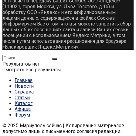
согласие на передачу ваших Cookies ООО «Яндекс»
(119021, город Москва, ул. Льва Толстого, д.16) и
обработку ООО «Яндекс» и его аффилированным
лицами данных, содержащихся в файлах Cookies.
Информируем Вас о том, что вы можете запретить сбор
данных об их посещениях сайта и запись Ваших сессий
посещений с использованием Яндекс.Метрики, в том
числе путем использования расширения для браузера
«Блокировщик Яндекс.Метрики».
Результатов нет
Смотреть все результаты
Главная
Новости
Справка
Статьи
Каталог
Афиша
Форум
© 2025 Мариуполь сейчас | Копирование материалов
допустимо лишь с письменного согласия редакции.