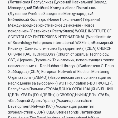
(Латвийская Республика) Духовний Навчальний Заклад
Міжнародний Біблійний Коледж «Нове Покоління»
(Духовное Учебное Заведение Международный
Библейский Колледж «Новое Поколение») (Украина)
Международное христианское движение «Новое
поколение» (Латвийская Республика) WORLD INSTITUTE OF
SCIENTOLOGY ENTERPRISES INTERNATIONAL (World Institute
of Scientology Enterprises International, WISE Int., «Всемирный
Институт Саентологических Предприятий») (США) CHURCH
OF SPIRITUAL TECHNOLOGY (Church of Spiritual Technology,
CST, «Церковь Духовной Технологии», использующая также
наименование «L. Ron Hubbard Library» («Библиотека Л. Рона
Хаббарда») (США) European Network of Election Monitoring
Organizations (ENEMO) («Европейская сеть организаций по
наблюдению за выборами») WOT Foundation («ВОТ ФОНД»),
Республика Польша «ГРОМАДСЬКА ОРГАНI3АЦIЯ «ВIЛЬНИЙ
IДЕЛЬ-УРАЛ» (ГО «IДЕЛЬ») («СВОБОДНЫЙ ИДЕЛЬ-УРАЛ»,
«Свободный Идель-Урал») (Украина) Journalism
Development Network INC («Ассоциация развития
журналистики», JDN), США IStories fonds, Латвийская