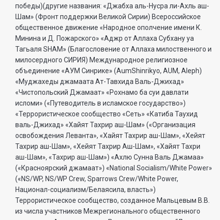
победы)(другие названия: «Джабха аль-Нусра ли-Ахль аш-
Шам» (Фронт поддержки Великой Сирии) Всероссийское
общественное движение «Народное ополчение имени К.
Минина и Д. Пожарского» «Аджр от Аллаха Субхану уа
Тагьаля SHAM» (Благословение от Аллаха милоственного и
милосердного СИРИЯ) Международное религиозное
объединение «АУМ Синрике» (AumShinrikyo, AUM, Aleph)
«Муджахеды джамаата Ат-Тавхида Валь-Джихад»
«Чистопольский Джамаат» «Рохнамо ба суи давлати
исломи» («Путеводитель в исламское государство»)
«Террористическое сообщество «Сеть» «Катиба Таухид
валь-Джихад» «Хайят Тахрир аш-Шам» («Организация
освобождения Леванта», «Хайят Тахрир аш-Шам», «Хейят
Тахрир аш-Шам», «Хейят Тахрир Аш-Шам», «Хайят Тахри
аш-Шам», «Тахрир аш-Шам») «Ахлю Сунна Валь Джамаа»
(«Красноярский джамаат») «National Socialism/White Power»
(«NS/WP, NS/WP Crew, Sparrows Crew/White Power,
Национал-социализм/Белаясила, власть»)
Террористическое сообщество, созданное Мальцевым В.В.
из числа участников Межрегионального общественного