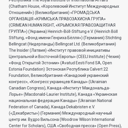
Республика The Royal Institute of International Affairs
(Chatham House, «Королевский Институт Международных
Отношений») (Великобритания) «ГРОМАДСЬКА
ОРГАНIЗАЦIЯ «КРИМСЬКА ПРАВОЗАХИСНА ГРУПА»
(CRIMEAN HUMAN RIGHT, «КРЫМСКАЯ ПРАВОЗАЩИТНАЯ
ГРУППА») (Украина) Heinrich-Böll-Stiftung e.V. (Heinrich Böll
Stiftung, «Фонд имени Генриха Бёлля») (Германия) Stichting
Bellingcat (Нидерланды) Bellingcat Ltd. (Великобритания)
The Insider (Латвия) «Институт правовой инициативы
Центральной и Восточной Европы» (CEELI Institute) (Чехия)
«Фонд Открытой Эстонии» (Avatud Eesti Fond SA, Open
Estonia Foundation) Эстонская Республика Calvert 22
Foundation, Великобритания «Канадский украинский
конгресс», «Конгресс украинцев Канады» (Ukrainian
Canadian Congress), Канада «Институт Макдональда-
Лорье» (Macdonald-Laurier Institute), Канада «Украинская
национальная федерация Канады» (Ukrainian National
Federation of Canada), Канада Dekabristen e.V.
(«Декабристы») (Германия) Международный научный
центр им. Вудро Вильсона (Woodrow Wilson International
Center for Scholars), США «Свободная пресса» (Open Press),