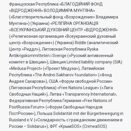
Французская Республика «БЛАГОДIЙНИЙ ФОНД
«ВIДРОДЖЕННЯ» ВОЛОДИМИРА МУНТЯНА»
(«Благотворительный фонд «Возрождение» Владимира
Мунтяна») (Украина) «РЕЛIГIЙНА ОРГАНIЗАЦIЯ
«ВСЕУКРАIНСЬКИЙ ДУХОВНИЙ ЦЕНТР «ВIДРОДЖЕННЯ»
(«Религиозная организация «Всеукраинский духовный
центр «Возрождение») (Украина) Riddle (аналитический
Центр «Риддл»), Литовская Республика Ryska
Antikrigskommitteten i Sverige («Русский антивоенный
комитет в Швеции»), Швеция Limited liability company (SIA)
«Medusa Project» («Проект Медуза»), Латвийская
Республика «The Andrei Sakharov foundation» («Фонд
Андрея Сахарова»), США «Форум свободной России»
(Литовская Республика) «Free Nations League» («Лига
Свободных Наций»), Литва «Transparеncy International»,
Федеративная Республика Германия «Free Nations of
PostRussia Forum» («Форум Свободных Народов
ПостРоссии»), Польша Solidarität mit der Bürgerbewegung in
Russland e.V. («Солидарность с гражданским движением в
России – Solidarus»), ФРГ «КрымSOS» (CrimeaSOS)