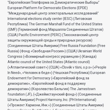
"Европейская Платформа за Демократические Выборы"
European Platform for Democratic Elections (EPDE)
"Международный центр электоральных исследований"
International elections study center (IESC) (Литовская
Республика) The German Marshall Fund of the United States
(GMF) (Германский фонд Маршалла Соединенных Штатов)
(США) Pacific Environment (PERC) (Тихоокеанский центр
защиты окружающей среды и природных ресурсов)
(Соединенные Штаты Америки) Free Russia Foundation (Free
Russia) (Фонд «Свободная Россия») (США) Ukrainian World
Congress («Всемирный конгресс украинцев») (Канада)
Atlantic council of the United States (Atlantic council)
(«Атлантический совет») (США) «Člověk v tísni, o.p.s» («People
In Need», «Человек в беде») (Чешская Республика) European
Endowment for Democracy («Европейский фонд за
демократию», «Европейский фонд в поддержку
демократии») (Королевство Бельгия) The Jamestown
foundation (JF), («Джеймстаунский фонд») (Соединенные
Штаты Америки) Project Harmony, Inc. (PH International)
(«Прожект Хармони, Инк.») (Соединенные Штаты Америки)