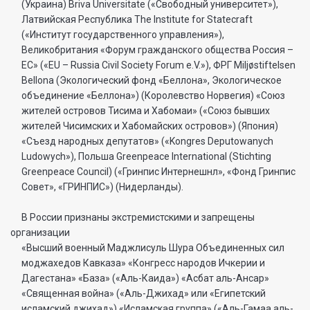
(Украина) Briva Universitate («Свободный университет»),
Латвийская Республика The Institute for Statecraft
(«Институт государственного управления»),
Великобритания «Форум гражданского общества Россия –
ЕС» («EU – Russia Civil Society Forum e.V.»), ФРГ Miljøstiftelsen
Bellona (Экологический фонд «Беллона», Экологическое
объединение «Беллона») (Королевство Норвегия) «Союз
жителей островов Тисима и Хабомаи» («Союз бывших
жителей Чисимских и Хабомайских островов») (Япония)
«Съезд народных депутатов» («Kongres Deputowanych
Ludowych»), Польша Greenpeace International (Stichting
Greenpeace Council) («Гринпис Интернешнл», «Фонд Гринпис
Совет», «ГРИНПИС») (Нидерланды).
В России признаны экстремистскими и запрещены
организации
«Высший военный Маджлисуль Шура Объединенных сил
моджахедов Кавказа» «Конгресс народов Ичкерии и
Дагестана» «База» («Аль-Каида») «Асбат аль-Ансар»
«Священная война» («Аль-Джихад» или «Египетский
исламский джихад») «Исламская группа» («Аль-Гамаа аль-