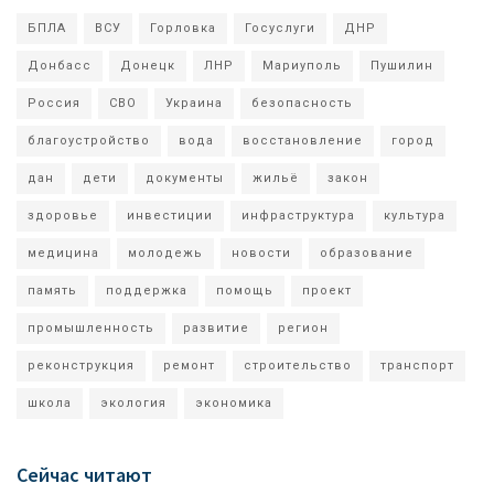
БПЛА
ВСУ
Горловка
Госуслуги
ДНР
Донбасс
Донецк
ЛНР
Мариуполь
Пушилин
Россия
СВО
Украина
безопасность
благоустройство
вода
восстановление
город
дан
дети
документы
жильё
закон
здоровье
инвестиции
инфраструктура
культура
медицина
молодежь
новости
образование
память
поддержка
помощь
проект
промышленность
развитие
регион
реконструкция
ремонт
строительство
транспорт
школа
экология
экономика
Сейчас читают