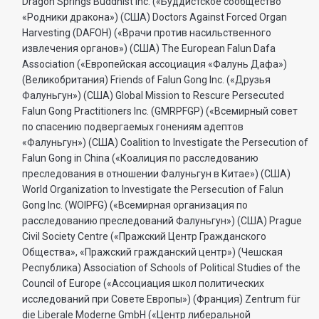
Dragon Springs Buddhist Inc. («Буддистское сообщество
«Родники дракона») (США) Doctors Against Forced Organ
Harvesting (DAFOH) («Врачи против насильственного
извлечения органов») (США) The European Falun Dafa
Association («Европейская ассоциация «Фалунь Дафа»)
(Великобритания) Friends of Falun Gong Inc. («Друзья
Фалуньгун») (США) Global Mission to Rescure Persecuted
Falun Gong Practitioners Inc. (GMRPFGP) («Всемирный совет
по спасению подвергаемых гонениям адептов
«Фалуньгун») (США) Coalition to Investigate the Persecution of
Falun Gong in China («Коалиция по расследованию
преследования в отношении Фалуньгун в Китае») (США)
World Organization to Investigate the Persecution of Falun
Gong Inc. (WOIPFG) («Всемирная организация по
расследованию преследований Фалуньгун») (США) Prague
Civil Society Centre («Пражский Центр Гражданского
Общества», «Пражский гражданский центр») (Чешская
Республика) Association of Schools of Political Studies of the
Council of Europe («Ассоциация школ политических
исследований при Совете Европы») (Франция) Zentrum für
die Liberale Moderne GmbH («Центр либеральной