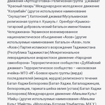
движения «Артподготовка» Религиозная группа “Джамаат
“Красный пахарь” Международное молодежное движение
"Колумбайн" (другое используемое наименование
"Скулшутинг") Хатлонский джамаатМусульманская
религиозная группа п. Кушкуль г. Оренбург«Крымско-
татарский добровольческий батальон имени Номана
Челеджихана» Украинское военизированное
националистическое объединение «Азов» (другие
используемые наименования: батальон «Азов», полк
«Азов») Партия исламского возрождения Таджикистана
(Республика Таджикистан) Межрегиональное
леворадикальное анархистское движение «Народная
самооборона» Террористическое сообщество «Дуббайский
джамаат» Террористическое сообщество – «московская
ячейка» МТО «ИГ» Боевое крыло группы (вирда)
последователей (мюидов, мурдов) религиозного течения
Батал-Хаджи Белхороева (Батал-Хаджи, баталхаджинцев,
белхороевцев, тариката шейха овлия (устаза) Батал-Хаджи
Белхороева) Международное движение «Маньяки Культ
Убийц» (другие используемые наименования «Маньяки
Культ Убийств», «Молодёжь Которая Улыбается», М.К.У.).