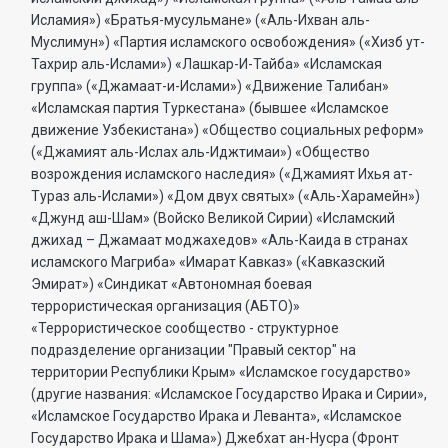
Исламия») «Братья-мусульмане» («Аль-Ихван аль-
Муслимун») «Партия исламского освобождения» («Хизб ут-
Тахрир аль-Ислами») «Лашкар-И-Тайба» «Исламская
группа» («Джамаат-и-Ислами») «Движение Талибан»
«Исламская партия Туркестана» (бывшее «Исламское
движение Узбекистана») «Общество социальных реформ»
(«Джамият аль-Ислах аль-Иджтимаи») «Общество
возрождения исламского наследия» («Джамият Ихья ат-
Тураз аль-Ислами») «Дом двух святых» («Аль-Харамейн»)
«Джунд аш-Шам» (Войско Великой Сирии) «Исламский
джихад – Джамаат моджахедов» «Аль-Каида в странах
исламского Магриба» «Имарат Кавказ» («Кавказский
Эмират») «Синдикат «Автономная боевая
террористическая организация (АБТО)»
«Террористическое сообщество - структурное
подразделение организации "Правый сектор" на
территории Республики Крым» «Исламское государство»
(другие названия: «Исламское Государство Ирака и Сирии»,
«Исламское Государство Ирака и Леванта», «Исламское
Государство Ирака и Шама») Джебхат ан-Нусра (Фронт