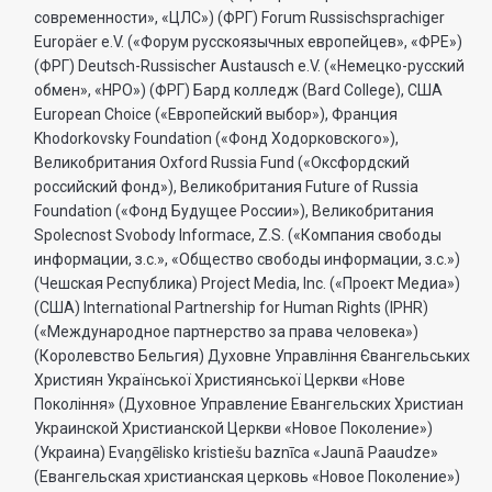
современности», «ЦЛС») (ФРГ) Forum Russischsprachiger
Europäer e.V. («Форум русскоязычных европейцев», «ФРЕ»)
(ФРГ) Deutsch-Russischer Austausch e.V. («Немецко-русский
обмен», «НРО») (ФРГ) Бард колледж (Bard College), США
European Choice («Европейский выбор»), Франция
Khodorkovsky Foundation («Фонд Ходорковского»),
Великобритания Oxford Russia Fund («Оксфордский
российский фонд»), Великобритания Future of Russia
Foundation («Фонд Будущее России»), Великобритания
Spolecnost Svobody Informace, Z.S. («Компания свободы
информации, з.с.», «Общество свободы информации, з.с.»)
(Чешская Республика) Project Media, Inc. («Проект Медиа»)
(США) International Partnership for Human Rights (IPHR)
(«Международное партнерство за права человека»)
(Королевство Бельгия) Духовне Управлiння Євангельських
Християн Української Християнської Церкви «Нове
Поколiння» (Духовное Управление Евангельских Христиан
Украинской Христианской Церкви «Новое Поколение»)
(Украина) Evaņgēlisko kristiešu baznīca «Jaunā Paaudze»
(Евангельская христианская церковь «Новое Поколение»)