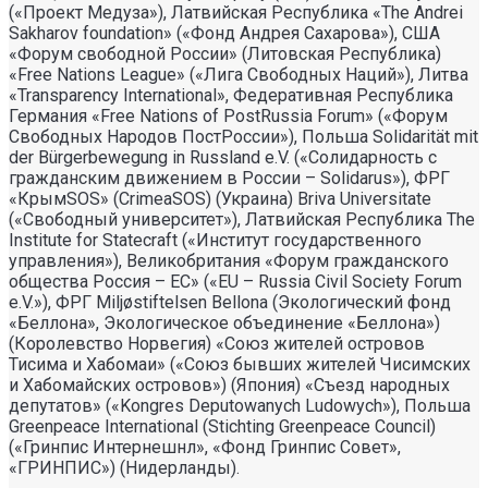
(«Проект Медуза»), Латвийская Республика «The Andrei
Sakharov foundation» («Фонд Андрея Сахарова»), США
«Форум свободной России» (Литовская Республика)
«Free Nations League» («Лига Свободных Наций»), Литва
«Transparеncy International», Федеративная Республика
Германия «Free Nations of PostRussia Forum» («Форум
Свободных Народов ПостРоссии»), Польша Solidarität mit
der Bürgerbewegung in Russland e.V. («Солидарность с
гражданским движением в России – Solidarus»), ФРГ
«КрымSOS» (CrimeaSOS) (Украина) Briva Universitate
(«Свободный университет»), Латвийская Республика The
Institute for Statecraft («Институт государственного
управления»), Великобритания «Форум гражданского
общества Россия – ЕС» («EU – Russia Civil Society Forum
e.V.»), ФРГ Miljøstiftelsen Bellona (Экологический фонд
«Беллона», Экологическое объединение «Беллона»)
(Королевство Норвегия) «Союз жителей островов
Тисима и Хабомаи» («Союз бывших жителей Чисимских
и Хабомайских островов») (Япония) «Съезд народных
депутатов» («Kongres Deputowanych Ludowych»), Польша
Greenpeace International (Stichting Greenpeace Council)
(«Гринпис Интернешнл», «Фонд Гринпис Совет»,
«ГРИНПИС») (Нидерланды).