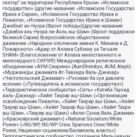
сектор" на территории Республики Крым» «Исламское
государство» (другие названия: «Исламское Государство
Ирака и Сирии», «Исламское Государство Ирака и
Леванта», «Исламское Государство Ирака и Шама»)
Джебхат ан-Нусра (Фронт победы)(другие названия:
«Джабха аль-Нусра ли-Ахль аш-Шам» (Фронт поддержки
Великой Сирии) Всероссийское общественное
движение «Народное ополчение имени К. Минина и Д.
Пожарского» «Аджр от Аллаха Субхану уа Тагьаля
SHAM» (Благословение от Аллаха милоственного и
милосердного СИРИЯ) Международное религиозное
объединение «АУМ Синрике» (AumShinrikyo, AUM, Aleph)
«Муджахеды джамаата Ат-Тавхида Валь-Джихад»
«Чистопольский Джамаат» «Рохнамо ба суи давлати
исломи» («Путеводитель в исламское государство»)
«Террористическое сообщество «Сеть» «Катиба Таухид
валь-Джихад» «Хайят Тахрир аш-Шам» («Организация
освобождения Леванта», «Хайят Тахрир аш-Шам», «Хейят
Тахрир аш-Шам», «Хейят Тахрир Аш-Шам», «Хайят Тахри
аш-Шам», «Тахрир аш-Шам») «Ахлю Сунна Валь Джамаа»
(«Красноярский джамаат») «National Socialism/White
Power» («NS/WP, NS/WP Crew, Sparrows Crew/White
Power, Национал-социализм/Белаясила, власть»)
Террористическое сообщество, созданное Мальцевым