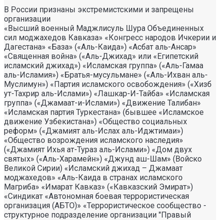
В России признаны экстремистскими и запрещены
организации
«Высший военный Маджлисуль Шура Объединенных
сил моджахедов Кавказа» «Конгресс народов Ичкерии и
Дагестана» «База» («Аль-Каида») «Асбат аль-Ансар»
«Священная война» («Аль-Джихад» или «Египетский
исламский джихад») «Исламская группа» («Аль-Гамаа
аль-Исламия») «Братья-мусульмане» («Аль-Ихван аль-
Муслимун») «Партия исламского освобождения» («Хизб
ут-Тахрир аль-Ислами») «Лашкар-И-Тайба» «Исламская
группа» («Джамаат-и-Ислами») «Движение Талибан»
«Исламская партия Туркестана» (бывшее «Исламское
движение Узбекистана») «Общество социальных
реформ» («Джамият аль-Ислах аль-Иджтимаи»)
«Общество возрождения исламского наследия»
(«Джамият Ихья ат-Тураз аль-Ислами») «Дом двух
святых» («Аль-Харамейн») «Джунд аш-Шам» (Войско
Великой Сирии) «Исламский джихад – Джамаат
моджахедов» «Аль-Каида в странах исламского
Магриба» «Имарат Кавказ» («Кавказский Эмират»)
«Синдикат «Автономная боевая террористическая
организация (АБТО)» «Террористическое сообщество -
структурное подразделение организации "Правый