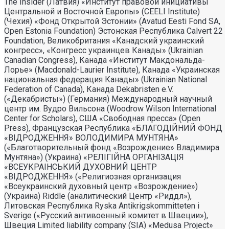
The Insider (Латвия) «Институт правовой инициативы
Центральной и Восточной Европы» (CEELI Institute)
(Чехия) «Фонд Открытой Эстонии» (Avatud Eesti Fond SA,
Open Estonia Foundation) Эстонская Республика Calvert 22
Foundation, Великобритания «Канадский украинский
конгресс», «Конгресс украинцев Канады» (Ukrainian
Canadian Congress), Канада «Институт Макдональда-
Лорье» (Macdonald-Laurier Institute), Канада «Украинская
национальная федерация Канады» (Ukrainian National
Federation of Canada), Канада Dekabristen e.V.
(«Декабристы») (Германия) Международный научный
центр им. Вудро Вильсона (Woodrow Wilson International
Center for Scholars), США «Свободная пресса» (Open
Press), Французская Республика «БЛАГОДIЙНИЙ ФОНД
«ВIДРОДЖЕННЯ» ВОЛОДИМИРА МУНТЯНА»
(«Благотворительный фонд «Возрождение» Владимира
Мунтяна») (Украина) «РЕЛIГIЙНА ОРГАНIЗАЦIЯ
«ВСЕУКРАIНСЬКИЙ ДУХОВНИЙ ЦЕНТР
«ВIДРОДЖЕННЯ» («Религиозная организация
«Всеукраинский духовный центр «Возрождение»)
(Украина) Riddle (аналитический Центр «Риддл»),
Литовская Республика Ryska Antikrigskommitteten i
Sverige («Русский антивоенный комитет в Швеции»),
Швеция Limited liability company (SIA) «Medusa Project»