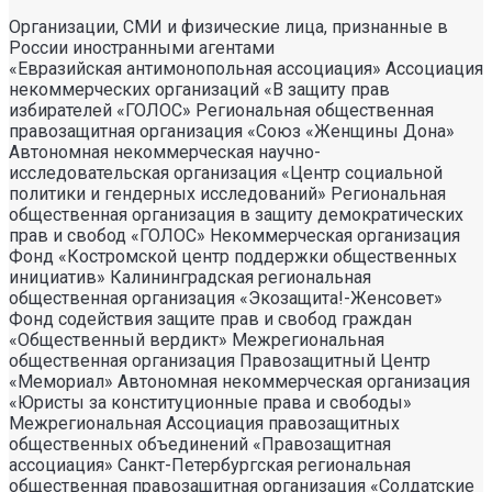
Организации, СМИ и физические лица, признанные в
России иностранными агентами
«Евразийская антимонопольная ассоциация» Ассоциация некоммерческих организаций «В защиту прав избирателей «ГОЛОС» Региональная общественная правозащитная организация «Союз «Женщины Дона» Автономная некоммерческая научно- исследовательская организация «Центр социальной политики и гендерных исследований» Региональная общественная организация в защиту демократических прав и свобод «ГОЛОС» Некоммерческая организация Фонд «Костромской центр поддержки общественных инициатив» Калининградская региональная общественная организация «Экозащита!-Женсовет» Фонд содействия защите прав и свобод граждан «Общественный вердикт» Межрегиональная общественная организация Правозащитный Центр «Мемориал» Автономная некоммерческая организация «Юристы за конституционные права и свободы» Межрегиональная Ассоциация правозащитных общественных объединений «Правозащитная ассоциация» Санкт-Петербургская региональная общественная правозащитная организация «Солдатские матери Санкт-Петербурга» Фонд «Институт Развития Свободы Информации» Автономная некоммерческая организация «Научный центр международных исследований «ПИР» Ассоциация «Партнерство для развития» (Саратовская региональная общественная благотворительная организация) Частное учреждение «Информационное агентство МЕМО. РУ» Некоммерческое партнерство «Институт региональной прессы» Автономная некоммерческая организация «Московская школа гражданского просвещения» Архангельская региональная общественная организация социально- психологической и правовой помощи лесбиянкам, геям, бисексуалам и трансгендерам (ЛГБТ) «Ракурс» Карачаево-Черкесская Республиканская молодежная общественная организация «Союз молодых политологов» Общероссийское общественное движение защиты прав человека «За права человека» Краснодарская краевая общественная организация выпускников вузов Калининградская региональная общественная организация «Правозащитный центр» Региональная общественная организация «Общественная комиссия по сохранению наследия академика Сахарова» Санкт-Петербургская правозащитная общественная организация «Лига избирательниц» Фонд поддержки свободы прессы Санкт-Петербургская общественная правозащитная организация «Гражданский контроль» Автономная некоммерческая организация информационных и правовых услуг «Ресурсный правозащитный центр» Межрегиональная общественная правозащитная организация «Человек и Закон» Автономная некоммерческая организация «Центр социального проектирования «Возрождение» Межрегиональная общественная организация «Информационно- просветительский центр «Мемориал» Межрегиональная общественная организация «Комитет против пыток» «Частное учреждение в Санкт- Петербурге по административной поддержке реализации программ и проектов Совета Министров северных стран» Автономная некоммерческая правозащитная организация «Молодежный центр консультации и тренинга» Еврейское областное региональное отделение Общероссийской общественной организации «Муниципальная Академия» Некоммерческое партнерство «Институт развития прессы-Сибирь» Мурманская региональная общественная организация «Центр социально-психологической помощи и правовой поддержки жертв дискриминации и гомофобии «Максимум» Межрегиональный общественный фонд содействия развитию гражданского общества «ГОЛОС – Поволжье» Межрегиональная благотворительная общественная организация «Сибирский экологический центр» Фонд «Центр гражданского анализа и независимых исследований «ГРАНИ» Городская общественная организация «Самарский центр гендерных исследований» Региональный Фонд «Центр Защиты Прав Средств Массовой Информации» Челябинский региональный благотворительный общественный фонд «За природу» Челябинское региональное экологическое общественное движение «За природу» Общественное региональное движение «Новгородский Женский Парламент» Самарская региональная общественная организация содействия гармонизации межнациональных отношений «АЗЕРБАЙДЖАН» Мурманская региональная молодежная общественная организация «Гуманистическое движение молодежи» Мурманская региональная общественная экологическая организация «Беллона-Мурманск» Частное учреждение дополнительного профессионального образования «Учебный центр экологии и безопасности» Фонд поддержки социальных проектов «Миграция XXI век» Ростовская городская общественная организация «ЭКО-ЛОГИКА» Автономная некоммерческая организация «Центр антикоррупционных исследований и инициатив «Трансперенси Интернешнл-Р» Озерская городская социально- экологическая общественная организация «Планета надежд» Новосибирский областной общественный фонд «Фонд защиты прав потребителей» Региональная общественная благотворительная организация помощи беженцам и мигрантам «Гражданское содействие» Фонд поддержки расследовательской журналистики – Фонд 19/29 Калининградская региональная общественная организация информационно-правовых программ «Женская лига» Автономная некоммерческая организация «Мемориальный центр истории политических репрессий «Пермь-36» Ассоциация «Экспертно-правовое партнерство «Союз» Некоммерческое партнерство «Клуб бухгалтеров и аудиторов некоммерческих организаций» «Частное учреждение в Калининграде по административной поддержке реализации программ и проектов Совета Министров северных стран» Межрегиональная благотворительная общественная организация «Центр развития некоммерческих организаций» Негосударственное образовательное учреждение дополнительного профессионального образования (повышение квалификации) специалистов «АКАДЕМИЯ ПО ПРАВАМ ЧЕЛОВЕКА» Свердловская региональная общественная организация «Сутяжник» Нижегородская региональная общественная организация «Экологический центр «Дронт» ФОНД НЕКОММЕРЧЕСКИХ ПРОГРАММ ДМИТРИЯ ЗИМИНА «ДИНАСТИЯ» НЕКОММЕРЧЕСКАЯ ОРГАНИЗАЦИЯ НАУЧНЫЙ ФОНД ТЕОРЕТИЧЕСКИХ И ПРИКЛАДНЫХ ИССЛЕДОВАНИЙ «ЛИБЕРАЛЬНАЯ МИССИЯ» Территориальное объединение работодателей «Ефремовский районный союз промышленников и предпринимателей» Региональная общественная организация «Центр независимых исследователей Республики Алтай» ФОНД "СИБИРСКИЙ ЦЕНТР ПОДДЕРЖКИ ОБЩЕСТВЕННЫХ ИНИЦИАТИВ" РЕСПУБЛИКАНСКАЯ МОЛОДЕЖНАЯ ОБЩЕСТВЕННАЯ ОРГАНИЗАЦИЯ «НУОРИ КАРЬЯЛА» («МОЛОДАЯ КАРЕЛИЯ) МЕЖРЕГИОНАЛЬНЫЙ ОБЩЕСТВЕННЫЙ ФОНД МИРА НА ЮГЕ И СЕВЕРНОМ КАВКАЗЕ Автономная некоммерческая организация «Центр независимых социологических исследований» Автономная некоммерческая организация «Центр информации «ФРИИНФОРМ» Региональная общественная организация содействия охране репродуктивного здоровья граждан «Народонаселение и Развитие» Алтайская краевая общественная организация «Геблеровское экологическое общество» АССОЦИАЦИЯ «СОДЕЙСТВИЕ В ПРАВОВОЙ ЗАЩИТЕ НАСЕЛЕНИЯ «ПРАВОВАЯ ОСНОВА» Межрегиональная общественная организация «Северная природоохранная коалиция» КОМИ РЕГИОНАЛЬНАЯ ОБЩЕСТВЕННАЯ ОРГАНИЗАЦИЯ «КОМИССИЯ ПО ЗАЩИТЕ ПРАВ ЧЕЛОВЕКА «МЕМОРИАЛ» Алтайский краевой эколого- культурный общественный фонд «Алтай-21век» МЕЖРЕГИОНАЛЬНЫЙ ОБЩЕСТВЕННЫЙ ФОНД СОДЕЙСТВИЯ РАЗВИТИЮ ГРАЖДАНСКОГО ОБЩЕСТВА «ГОЛОС – УРАЛ» ФОНД ПОДДЕРЖКИ СРЕДСТВ МАССОВОЙ ИНФОРМАЦИИ «СРЕДА» Нижегородская областная социально- экологическая общественная организация «Зеленый мир» ФОНД «ГРАЖДАНСКОЕ ДЕЙСТВИЕ» Некоммерческое партнерство «Альянс фондов местных сообществ Пермского края» Кабардино-Балкарский республиканский общественный правозащитный центр Региональное отделение Общероссийского общественного движения «За права человека» ЧЕЧЕНСКАЯ РЕГИОНАЛЬНАЯ ОБЩЕСТВЕННАЯ ОРГАНИЗАЦИЯ «ПРАВОЗАЩИТНЫЙ ЦЕНТР ЧЕЧЕНСКОЙ РЕСПУБЛИКИ» Межрегиональный общественный экологический фонд «ИСАР-СИБИРЬ» ОБЩЕСТВЕННАЯ ОРГАНИЗАЦИЯ «ПЕРМСКИЙ РЕГИОНАЛЬНЫЙ ПРАВОЗАЩИТНЫЙ ЦЕНТР» Региональная общественная организация по улучшению качества жизни общества «Сибирская линия жизни» Фонд в поддержку демократии «ГОЛОС» Региональная общественная организация «Еврейский общинный культурный центр Рязанской области «Хесед-Тшува» Региональная общественная организация «Экологическая вахта Сахалина» Региональная общественная организация «Экологическая вахта Сахалина» Автономная некоммерческая организация «Информационно- исследовательский центр «Ясавэй Манзара» Межрегиональная общественная благотворительная организация «Общество защиты прав потребителей и охраны окружающей среды «ПРИНЦИПЪ» Автономная некоммерческая организация «Дальневосточный центр развития гражданских инициатив и социального партнерства» Союз общественных объединений «Российский исследовательский центр по правам человека» Фонд содействия развитию гражданского общества и правам человека «Женщины Дона» Красноярское региональное экологическое общественное движение «Друзья сибирских лесов» Омская городская общественная организация «Фотоклуб «Со-бытие» Региональное общественное учреждение научно-информационный центр «МЕМОРИАЛ» Иркутская региональная общественная организация «Байкальская Экологическая Волна» Некоммерческая организация «Фонд защиты гласности» Автономная некоммерческая организация «Институт прав человека» Межрегиональная общественная организация «Центр содействия коренным малочисленным народам Севера» Местная общественная благотворительная экологическая организация Зеленый Мир Автономная некоммерческая организация «Правозащитная организация «МАШР» Калининградская региональная общественная организация содействия развитию женского сообщества «Мир женщины» Региональная общественная организация «Информационно- исследовательский центр «Панорама» Забайкальское краевое общественное учреждение «Общественный экологический центр «Даурия» Городская общественная организация «Екатеринбургское общество «МЕМОРИАЛ» Межрегиональная общественная организация «Комитет по предотвращению пыток» Межрегиональная общественная организация «Бюро общественных расследований» Нижегородская региональная общественная организация «Институт прогнозирования и урегулирования политических конфликтов» Городская общественная организация «Рязанское историко- просветительское и правозащитное общество «Мемориал» (Рязанский Мемориал) Санкт-Петербургская общественная организация «Общество содействия социальной защите граждан «Петербургская ЭГИДА» Челябинский региональный орган общественной самодеятельности