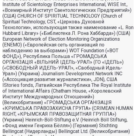
Institute of Scientology Enterprises International, WISE Int.,
«Всемирный Институт Саентологических Предприятий»)
(США) CHURCH OF SPIRITUAL TECHNOLOGY (Church of
Spiritual Technology, CST, «Церковь Духовной
Технологии», использующая также наименование «L. Ron
Hubbard Library» («Библиотека Л. Рона Хаббарда») (США)
European Network of Election Monitoring Organizations
(ENEMO) («Европейская сеть организаций по
наблюдению за выборами») WOT Foundation («ВОТ
ФОНД»), Республика Польша «ГРОМАДСЬКА
ОРГАНI3АЦIЯ «ВIЛЬНИЙ IДЕЛЬ-УРАЛ» (ГО «IДЕЛЬ»)
(«СВОБОДНЫЙ ИДЕЛЬ-УРАЛ», «Свободный Идель-
Урал») (Украина) Journalism Development Network INC
(«Ассоциация развития журналистики», JDN), США
IStories fonds, Латвийская Республика The Royal Institute
of International Affairs (Chatham House, «Королевский
Институт Международных Отношений»)
(Великобритания) «ГРОМАДСЬКА ОРГАНIЗАЦIЯ
«КРИМСЬКА ПРАВОЗАХИСНА ГРУПА» (CRIMEAN HUMAN
RIGHT, «КРЫМСКАЯ ПРАВОЗАЩИТНАЯ ГРУППА»)
(Украина) Heinrich-Böll-Stiftung e.V. (Heinrich Böll Stiftung,
«Фонд имени Генриха Бёлля») (Германия) Stichting
Bellingcat (Нидерланды) Bellingcat Ltd. (Великобритания)