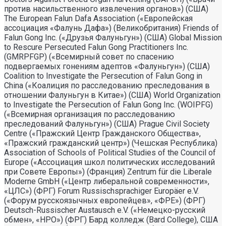
против насильственного извлечения органов») (США)
The European Falun Dafa Association («Европейская
ассоциация «Фалунь Дафа») (Великобритания) Friends of
Falun Gong Inc. («Друзья Фалуньгун») (США) Global Mission
to Rescure Persecuted Falun Gong Practitioners Inc.
(GMRPFGP) («Всемирный совет по спасению
подвергаемых гонениям адептов «Фалуньгун») (США)
Coalition to Investigate the Persecution of Falun Gong in
China («Коалиция по расследованию преследования в
отношении Фалуньгун в Китае») (США) World Organization
to Investigate the Persecution of Falun Gong Inc. (WOIPFG)
(«Всемирная организация по расследованию
преследований Фалуньгун») (США) Prague Civil Society
Centre («Пражский Центр Гражданского Общества»,
«Пражский гражданский центр») (Чешская Республика)
Association of Schools of Political Studies of the Council of
Europe («Ассоциация школ политических исследований
при Совете Европы») (Франция) Zentrum für die Liberale
Moderne GmbH («Центр либеральной современности»,
«ЦЛС») (ФРГ) Forum Russischsprachiger Europäer e.V.
(«Форум русскоязычных европейцев», «ФРЕ») (ФРГ)
Deutsch-Russischer Austausch e.V. («Немецко-русский
обмен», «НРО») (ФРГ) Бард колледж (Bard College), США