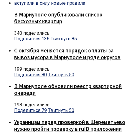
В Мариуполе опубликовали список
бесхозных квартир
340 поделились
Поделиться
136
Твитнуть
85
С октября меняется порядок оплаты за
вывоз мусора в Мариуполе и ряде округов
199 поделились
Поделиться
80
Твитнуть
50
В Мариуполе обновили реестр квартирной
очереди
198 поделились
Поделиться
79
Твитнуть
50
Украинцам перед проверкой в Шереметьево
нужно пройти проверку в ruID приложении