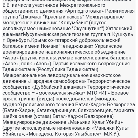
В.В. из числа участников Межрегионального
общественного движения «Артподготовка» Религиозная
группа “Джамаат “Красный пахарь” Международное
молодежное движение "Колумбайн" (другое
используемое наименование "Скулшутинг") Хатлонский
джамаатМусульманская религиозная группа п. Кушкуль
г. Оренбург«Крымско-татарский добровольческий
батальон имени Номана Челеджихана» Украинское
военизированное националистическое объединение
«Азов» (другие используемые наименования: батальон
«Азов», полк «Азов») Партия исламского возрождения
Таджикистана (Республика Таджикистан)
Межрегиональное леворадикальное анархистское
движение «Народная самооборона» Террористическое
сообщество «Дуббайский джамаат» Террористическое
сообщество – «московская ячейка» МТО «ИГ» Боевое
крыло группы (вирда) последователей (мюидов,
мурдов) религиозного течения Батал-Хаджи Белхороева
(Батал-Хаджи, баталхаджинцев, белхороевцев, тариката
шейха овлия (устаза) Батал-Хаджи Белхороева)
Международное движение «Маньяки Культ Убийц»
(другие используемые наименования «Маньяки Культ
Убийств», «Молодёжь Которая Улыбается», М.К.У.).