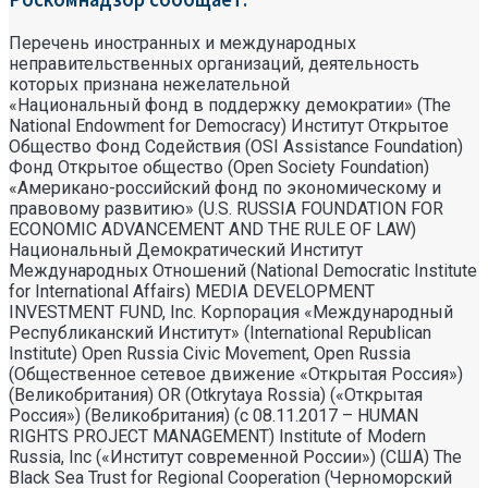
Перечень иностранных и международных
неправительственных организаций, деятельность
которых признана нежелательной
«Национальный фонд в поддержку демократии» (The
National Endowment for Democracy) Институт Открытое
Общество Фонд Содействия (OSI Assistance Foundation)
Фонд Открытое общество (Open Society Foundation)
«Американо-российский фонд по экономическому и
правовому развитию» (U.S. RUSSIA FOUNDATION FOR
ECONOMIC ADVANCEMENT AND THE RULE OF LAW)
Национальный Демократический Институт
Международных Отношений (National Democratic Institute
for International Affairs) MEDIA DEVELOPMENT
INVESTMENT FUND, Inc. Корпорация «Международный
Республиканский Институт» (International Republican
Institute) Open Russia Civic Movement, Open Russia
(Общественное сетевое движение «Открытая Россия»)
(Великобритания) OR (Otkrytaya Rossia) («Открытая
Россия») (Великобритания) (с 08.11.2017 – HUMAN
RIGHTS PROJECT MANAGEMENT) Institute of Modern
Russia, Inc («Институт современной России») (США) The
Black Sea Trust for Regional Cooperation (Черноморский