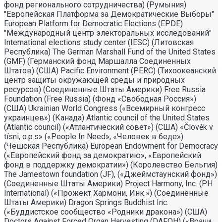
фонд регионального сотрудничества) (Румыния)
"Европейская Платформа за Демократические Выборы"
European Platform for Democratic Elections (EPDE)
"Международный центр электоральных исследований"
International elections study center (IESC) (Литовская
Республика) The German Marshall Fund of the United States
(GMF) (Германский фонд Маршалла Соединенных
Штатов) (США) Pacific Environment (PERC) (Тихоокеанский
центр защиты окружающей среды и природных
ресурсов) (Соединенные Штаты Америки) Free Russia
Foundation (Free Russia) (Фонд «Свободная Россия»)
(США) Ukrainian World Congress («Всемирный конгресс
украинцев») (Канада) Atlantic council of the United States
(Atlantic council) («Атлантический совет») (США) «Člověk v
tísni, o.p.s» («People In Need», «Человек в беде»)
(Чешская Республика) European Endowment for Democracy
(«Европейский фонд за демократию», «Европейский
фонд в поддержку демократии») (Королевство Бельгия)
The Jamestown foundation (JF), («Джеймстаунский фонд»)
(Соединенные Штаты Америки) Project Harmony, Inc. (PH
International) («Прожект Хармони, Инк.») (Соединенные
Штаты Америки) Dragon Springs Buddhist Inc.
(«Буддистское сообщество «Родники дракона») (США)
Doctors Against Forced Organ Harvesting (DAFOH) («Врачи