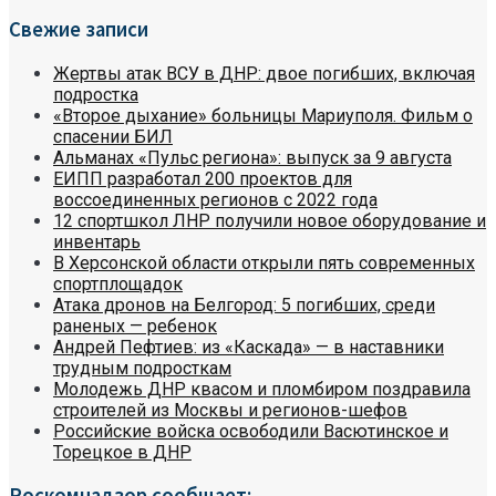
Свежие записи
Жертвы атак ВСУ в ДНР: двое погибших, включая
подростка
«Второе дыхание» больницы Мариуполя. Фильм о
спасении БИЛ
Альманах «Пульс региона»: выпуск за 9 августа
ЕИПП разработал 200 проектов для
воссоединенных регионов с 2022 года
12 спортшкол ЛНР получили новое оборудование и
инвентарь
В Херсонской области открыли пять современных
спортплощадок
Атака дронов на Белгород: 5 погибших, среди
раненых — ребенок
Андрей Пефтиев: из «Каскада» — в наставники
трудным подросткам
Молодежь ДНР квасом и пломбиром поздравила
строителей из Москвы и регионов-шефов
Российские войска освободили Васютинское и
Торецкое в ДНР
Роскомнадзор сообщает: