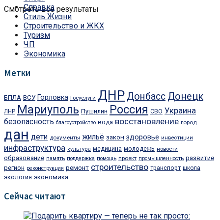
Справка
Смотреть все результаты
Стиль Жизни
Строительство и ЖКХ
Туризм
ЧП
Экономика
Метки
ДНР
Донбасс
Донецк
Горловка
БПЛА
ВСУ
Госуслуги
Мариуполь
Россия
Украина
Пушилин
ЛНР
СВО
восстановление
безопасность
вода
город
благоустройство
дан
дети
жильё
закон
здоровье
документы
инвестиции
инфраструктура
медицина
молодежь
культура
новости
образование
развитие
проект
память
поддержка
помощь
промышленность
строительство
регион
ремонт
транспорт
школа
реконструкция
экономика
экология
Сейчас читают