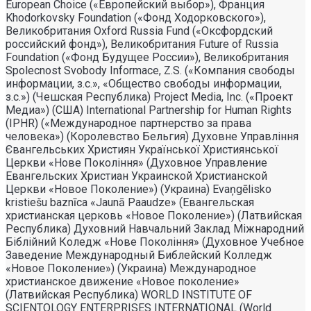
European Choice («Европейский выбор»), Франция
Khodorkovsky Foundation («Фонд Ходорковского»),
Великобритания Oxford Russia Fund («Оксфордский
российский фонд»), Великобритания Future of Russia
Foundation («Фонд Будущее России»), Великобритания
Spolecnost Svobody Informace, Z.S. («Компания свободы
информации, з.с.», «Общество свободы информации,
з.с.») (Чешская Республика) Project Media, Inc. («Проект
Медиа») (США) International Partnership for Human Rights
(IPHR) («Международное партнерство за права
человека») (Королевство Бельгия) Духовне Управлiння
Євангельських Християн Української Християнської
Церкви «Нове Поколiння» (Духовное Управление
Евангельских Христиан Украинской Христианской
Церкви «Новое Поколение») (Украина) Evaņgēlisko
kristiešu baznīca «Jaunā Paaudze» (Евангельская
христианская церковь «Новое Поколение») (Латвийская
Республика) Духовний Навчальний Заклад Міжнародний
Біблійний Коледж «Нове Покоління» (Духовное Учебное
Заведение Международный Библейский Колледж
«Новое Поколение») (Украина) Международное
христианское движение «Новое поколение»
(Латвийская Республика) WORLD INSTITUTE OF
SCIENTOLOGY ENTERPRISES INTERNATIONAL (World