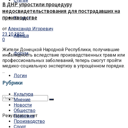
Статьи
В ДНР упростили процедуру
медосвидетельствования для пострадавших на
производстве
Каталог
от
Александр Игоревич
23.10.2025
Афиша
0
Жители Донецкой Народной Республики, получившие
Форум
инвалидность вследствие производственных травм или
профессиональных заболеваний, теперь смогут пройти
медико-социальную экспертизу в упрощённом порядке.
...
Логин
Рубрики
Культура
Мнение
Новости
Общество
Результатов нет
Политика
Производство
Спорт