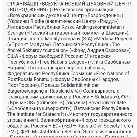
ОРГАНIЗАЦIЯ «ВСЕУКРАIНСЬКИЙ ДУХОВНИЙ ЦЕНТР
«ВIДРОДЖЕННЯ» («Религиозная организация
«Всеукраинский духовный центр «Возрождение»)
(Украина) Riddle (аналитический Центр «Риддл»),
Литовская Республика Ryska Antikrigskommitteten i
Sverige («Русский антивоенный комитет в Швеции»),
Швеция Limited liability company (SIA) «Medusa Project»
(«Проект Медуза»), Латвийская Республика «The
Andrei Sakharov foundation» («Фонд Андрея Сахарова»),
США «Форум свободной России» (Литовская
Республика) «Free Nations League» («Лига Свободных
Наций»), Литва «Transparеncy International»,
Федеративная Республика Германия «Free Nations of
PostRussia Forum» («Форум Свободных Народов
ПостРоссии»), Польша Solidarität mit der
Bürgerbewegung in Russland e.V. («Солидарность с
гражданским движением в России – Solidarus»), ФРГ
«КрымSOS» (CrimeaSOS) (Украина) Briva Universitate
(«Свободный университет»), Латвийская Республика
The Institute for Statecraft («Институт государственного
управления»), Великобритания «Форум гражданского
общества Россия – ЕС» («EU – Russia Civil Society Forum
e.V.»), ФРГ Miljøstiftelsen Bellona (Экологический фонд