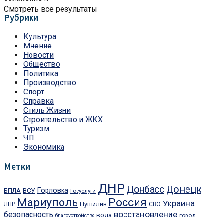
Смотреть все результаты
Рубрики
Культура
Мнение
Новости
Общество
Политика
Производство
Спорт
Справка
Стиль Жизни
Строительство и ЖКХ
Туризм
ЧП
Экономика
Метки
ДНР
Донбасс
Донецк
Горловка
БПЛА
ВСУ
Госуслуги
Мариуполь
Россия
Украина
Пушилин
ЛНР
СВО
восстановление
безопасность
вода
город
благоустройство