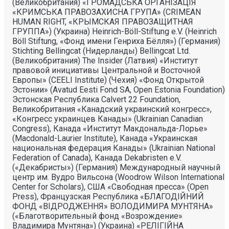
(Великобритания) «ГРОМАДСЬКА ОРГАНIЗАЦIЯ
«КРИМСЬКА ПРАВОЗАХИСНА ГРУПА» (CRIMEAN
HUMAN RIGHT, «КРЫМСКАЯ ПРАВОЗАЩИТНАЯ
ГРУППА») (Украина) Heinrich-Böll-Stiftung e.V. (Heinrich
Böll Stiftung, «Фонд имени Генриха Бёлля») (Германия)
Stichting Bellingcat (Нидерланды) Bellingcat Ltd.
(Великобритания) The Insider (Латвия) «Институт
правовой инициативы Центральной и Восточной
Европы» (CEELI Institute) (Чехия) «Фонд Открытой
Эстонии» (Avatud Eesti Fond SA, Open Estonia Foundation)
Эстонская Республика Calvert 22 Foundation,
Великобритания «Канадский украинский конгресс»,
«Конгресс украинцев Канады» (Ukrainian Canadian
Congress), Канада «Институт Макдональда-Лорье»
(Macdonald-Laurier Institute), Канада «Украинская
национальная федерация Канады» (Ukrainian National
Federation of Canada), Канада Dekabristen e.V.
(«Декабристы») (Германия) Международный научный
центр им. Вудро Вильсона (Woodrow Wilson International
Center for Scholars), США «Свободная пресса» (Open
Press), Французская Республика «БЛАГОДIЙНИЙ
ФОНД «ВIДРОДЖЕННЯ» ВОЛОДИМИРА МУНТЯНА»
(«Благотворительный фонд «Возрождение»
Владимира Мунтяна») (Украина) «РЕЛIГIЙНА