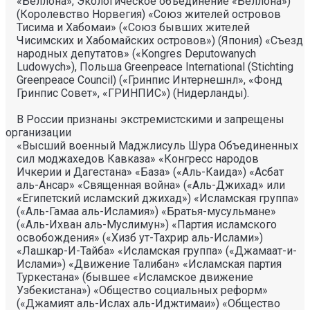
«Беллона», Экологическое объединение «Беллона»)
(Королевство Норвегия) «Союз жителей островов
Тисима и Хабомаи» («Союз бывших жителей
Чисимских и Хабомайских островов») (Япония) «Съезд
народных депутатов» («Kongres Deputowanych
Ludowych»), Польша Greenpeace International (Stichting
Greenpeace Council) («Гринпис Интернешнл», «Фонд
Гринпис Совет», «ГРИНПИС») (Нидерланды).
В России признаны экстремистскими и запрещены
организации
«Высший военный Маджлисуль Шура Объединенных
сил моджахедов Кавказа» «Конгресс народов
Ичкерии и Дагестана» «База» («Аль-Каида») «Асбат
аль-Ансар» «Священная война» («Аль-Джихад» или
«Египетский исламский джихад») «Исламская группа»
(«Аль-Гамаа аль-Исламия») «Братья-мусульмане»
(«Аль-Ихван аль-Муслимун») «Партия исламского
освобождения» («Хизб ут-Тахрир аль-Ислами»)
«Лашкар-И-Тайба» «Исламская группа» («Джамаат-и-
Ислами») «Движение Талибан» «Исламская партия
Туркестана» (бывшее «Исламское движение
Узбекистана») «Общество социальных реформ»
(«Джамият аль-Ислах аль-Иджтимаи») «Общество