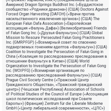
Америки) Dragon Springs Buddhist Inc. («Буддистское
сообщество «Родники дракона») (США) Doctors Against
Forced Organ Harvesting (DAFOH) («Врачи против
насильственного извлечения органов») (США) The
European Falun Dafa Association («Европейская
ассоциация «Фалунь Дафа») (Великобритания) Friends
of Falun Gong Inc. («Друзья Фалуньгун») (США) Global
Mission to Rescure Persecuted Falun Gong Practitioners
Inc. (GMRPFGP) («Всемирный совет по спасению
подвергаемых гонениям адептов «Фалуньгун») (США)
Coalition to Investigate the Persecution of Falun Gong in
China («Коалиция по расследованию преследования в
отношении Фалуньгун в Китае») (США) World
Organization to Investigate the Persecution of Falun Gong
Inc. (WOIPFG) («Всемирная организация по
расследованию преследований Фалуньгун») (США)
Prague Civil Society Centre («Пражский Центр
Гражданского Общества», «Пражский гражданский
центр») (Чешская Республика) Association of Schools
of Political Studies of the Council of Europe («Ассоциация
школ политических исследований при Совете
Европы») (Франция) Zentrum für die Liberale Moderne
GmbH («Центр либеральной современности», «ЦЛС»)