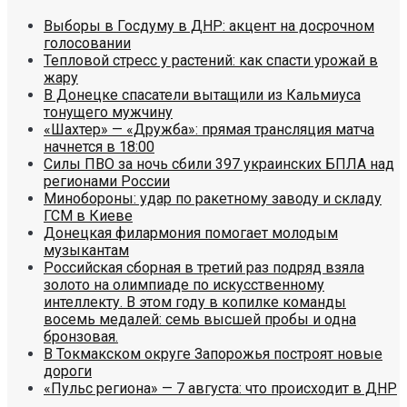
Выборы в Госдуму в ДНР: акцент на досрочном
голосовании
Тепловой стресс у растений: как спасти урожай в
жару
В Донецке спасатели вытащили из Кальмиуса
тонущего мужчину
«Шахтер» — «Дружба»: прямая трансляция матча
начнется в 18:00
Силы ПВО за ночь сбили 397 украинских БПЛА над
регионами России
Минобороны: удар по ракетному заводу и складу
ГСМ в Киеве
Донецкая филармония помогает молодым
музыкантам
Российская сборная в третий раз подряд взяла
золото на олимпиаде по искусственному
интеллекту. В этом году в копилке команды
восемь медалей: семь высшей пробы и одна
бронзовая.
В Токмакском округе Запорожья построят новые
дороги
«Пульс региона» — 7 августа: что происходит в ДНР