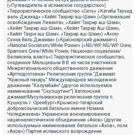
(«Путеводитель в исламское государство»)
«Террористическое сообщество «Сеть» «Катиба Таухид
валь-Джихад» «Хайят Тахрир аш-Шам» («Организация
освобождения Леванта», «Хайят Тахрир аш-Шам»,
«Хейят Тахрир аш-Шам», «Хейят Тахрир Аш-Шам»,
«Хайят Тахри аш-Шам», «Тахрир аш-Шам») «Ахлю
Сунна Валь Джамаа» («Красноярский джамаат»)
«National Socialism/White Power» («NS/WP, NS/WP Crew,
Sparrows Crew/White Power, Национал-социализм/
Белаясила, власть») Террористическое сообщество,
созданное Мальцевым В.В. из числа участников
Межрегионального общественного движения
«Артподготовка» Религиозная группа “Джамаат
“Красный пахарь” Международное молодежное
движение "Колумбайн" (другое используемое
наименование "Скулшутинг") Хатлонский
джамаатМусульманская религиозная группа п.
Кушкуль г. Оренбург«Крымско-татарский
добровольческий батальон имени Номана
Челеджихана» Украинское военизированное
националистическое объединение «Азов» (другие
используемые наименования: батальон «Азов», полк
«Азов») Партия исламского возрождения