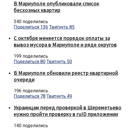
В Мариуполе опубликовали список
бесхозных квартир
340 поделились
Поделиться
136
Твитнуть
85
С октября меняется порядок оплаты за
вывоз мусора в Мариуполе и ряде округов
199 поделились
Поделиться
80
Твитнуть
50
В Мариуполе обновили реестр квартирной
очереди
196 поделились
Поделиться
78
Твитнуть
49
Украинцам перед проверкой в Шереметьево
нужно пройти проверку в ruID приложении
140 поделились