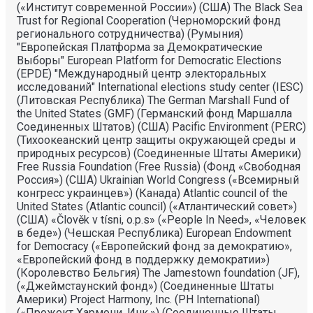
(«Институт современной России») (США) The Black Sea
Trust for Regional Cooperation (Черноморский фонд
регионального сотрудничества) (Румыния)
"Европейская Платформа за Демократические
Выборы" European Platform for Democratic Elections
(EPDE) "Международный центр электоральных
исследований" International elections study center (IESC)
(Литовская Республика) The German Marshall Fund of
the United States (GMF) (Германский фонд Маршалла
Соединенных Штатов) (США) Pacific Environment (PERC)
(Тихоокеанский центр защиты окружающей среды и
природных ресурсов) (Соединенные Штаты Америки)
Free Russia Foundation (Free Russia) (Фонд «Свободная
Россия») (США) Ukrainian World Congress («Всемирный
конгресс украинцев») (Канада) Atlantic council of the
United States (Atlantic council) («Атлантический совет»)
(США) «Člověk v tísni, o.p.s» («People In Need», «Человек
в беде») (Чешская Республика) European Endowment
for Democracy («Европейский фонд за демократию»,
«Европейский фонд в поддержку демократии»)
(Королевство Бельгия) The Jamestown foundation (JF),
(«Джеймстаунский фонд») (Соединенные Штаты
Америки) Project Harmony, Inc. (PH International)
(«Прожект Хармони, Инк.») (Соединенные Штаты