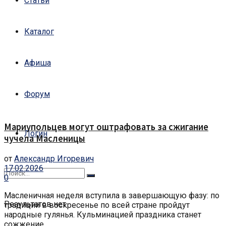
Статьи
Каталог
Афиша
Форум
Мариупольцев могут оштрафовать за сжигание
Логин
чучела Масленицы
от
Александр Игоревич
17.02.2026
0
Масленичная неделя вступила в завершающую фазу: по
Результатов нет
традиции в воскресенье по всей стране пройдут
народные гулянья. Кульминацией праздника станет
сожжение ...