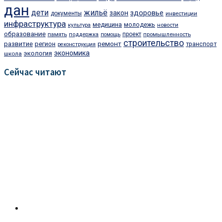
дан
дети
жильё
закон
здоровье
документы
инвестиции
инфраструктура
медицина
молодежь
культура
новости
образование
проект
память
поддержка
помощь
промышленность
строительство
ремонт
развитие
регион
транспорт
реконструкция
экономика
экология
школа
Сейчас читают