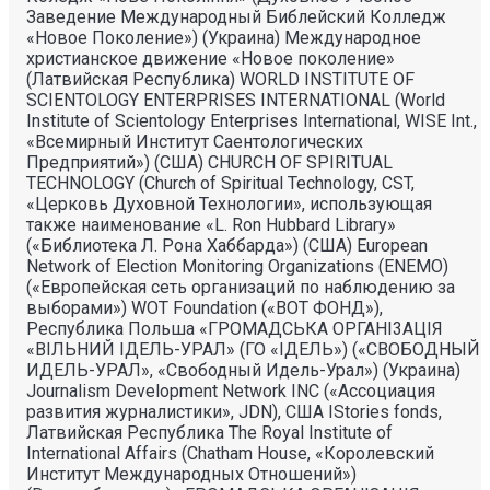
Заведение Международный Библейский Колледж
«Новое Поколение») (Украина) Международное
христианское движение «Новое поколение»
(Латвийская Республика) WORLD INSTITUTE OF
SCIENTOLOGY ENTERPRISES INTERNATIONAL (World
Institute of Scientology Enterprises International, WISE Int.,
«Всемирный Институт Саентологических
Предприятий») (США) CHURCH OF SPIRITUAL
TECHNOLOGY (Church of Spiritual Technology, CST,
«Церковь Духовной Технологии», использующая
также наименование «L. Ron Hubbard Library»
(«Библиотека Л. Рона Хаббарда») (США) European
Network of Election Monitoring Organizations (ENEMO)
(«Европейская сеть организаций по наблюдению за
выборами») WOT Foundation («ВОТ ФОНД»),
Республика Польша «ГРОМАДСЬКА ОРГАНI3АЦIЯ
«ВIЛЬНИЙ IДЕЛЬ-УРАЛ» (ГО «IДЕЛЬ») («СВОБОДНЫЙ
ИДЕЛЬ-УРАЛ», «Свободный Идель-Урал») (Украина)
Journalism Development Network INC («Ассоциация
развития журналистики», JDN), США IStories fonds,
Латвийская Республика The Royal Institute of
International Affairs (Chatham House, «Королевский
Институт Международных Отношений»)