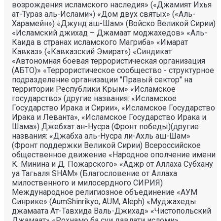
возрождения исламского наследия» («Джамият Ихья
ат-Тураз аль-Ислами») «Дом двух святых» («Аль-
Харамейн») «Джунд аш-Шам» (Войско Великой Сирии)
«Исламский джихад – Джамаат моджахедов» «Аль-
Каида в странах исламского Магриба» «Имарат
Кавказ» («Кавказский Эмират») «Синдикат
«Автономная боевая террористическая организация
(АБТО)» «Террористическое сообщество - структурное
подразделение организации "Правый сектор" на
территории Республики Крым» «Исламское
государство» (другие названия: «Исламское
Государство Ирака и Сирии», «Исламское Государство
Ирака и Леванта», «Исламское Государство Ирака и
Шама») Джебхат ан-Нусра (Фронт победы)(другие
названия: «Джабха аль-Нусра ли-Ахль аш-Шам»
(Фронт поддержки Великой Сирии) Всероссийское
общественное движение «Народное ополчение имени
К. Минина и Д. Пожарского» «Аджр от Аллаха Субхану
уа Тагьаля SHAM» (Благословение от Аллаха
милоственного и милосердного СИРИЯ)
Международное религиозное объединение «АУМ
Синрике» (AumShinrikyo, AUM, Aleph) «Муджахеды
джамаата Ат-Тавхида Валь-Джихад» «Чистопольский
Джамаат» «Рохнамо ба суи давлати исломи»