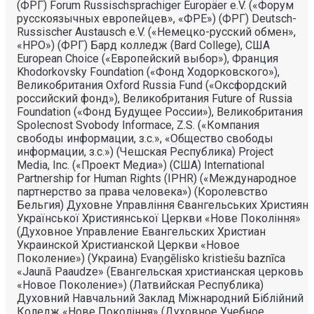
(ФРГ) Forum Russischsprachiger Europäer e.V. («Форум
русскоязычных европейцев», «ФРЕ») (ФРГ) Deutsch-
Russischer Austausch e.V. («Немецко-русский обмен»,
«НРО») (ФРГ) Бард колледж (Bard College), США
European Choice («Европейский выбор»), Франция
Khodorkovsky Foundation («Фонд Ходорковского»),
Великобритания Oxford Russia Fund («Оксфордский
российский фонд»), Великобритания Future of Russia
Foundation («Фонд Будущее России»), Великобритания
Spolecnost Svobody Informace, Z.S. («Компания
свободы информации, з.с.», «Общество свободы
информации, з.с.») (Чешская Республика) Project
Media, Inc. («Проект Медиа») (США) International
Partnership for Human Rights (IPHR) («Международное
партнерство за права человека») (Королевство
Бельгия) Духовне Управлiння Євангельських Християн
Української Християнської Церкви «Нове Поколiння»
(Духовное Управление Евангельских Христиан
Украинской Христианской Церкви «Новое
Поколение») (Украина) Evaņgēlisko kristiešu baznīca
«Jaunā Paaudze» (Евангельская христианская церковь
«Новое Поколение») (Латвийская Республика)
Духовний Навчальний Заклад Міжнародний Біблійний
Коледж «Нове Покоління» (Духовное Учебное