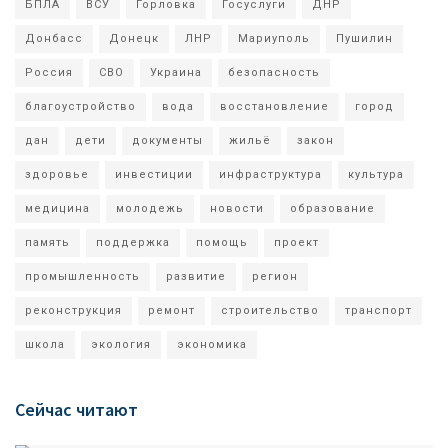
БПЛА
ВСУ
Горловка
Госуслуги
ДНР
Донбасс
Донецк
ЛНР
Мариуполь
Пушилин
Россия
СВО
Украина
безопасность
благоустройство
вода
восстановление
город
дан
дети
документы
жильё
закон
здоровье
инвестиции
инфраструктура
культура
медицина
молодежь
новости
образование
память
поддержка
помощь
проект
промышленность
развитие
регион
реконструкция
ремонт
строительство
транспорт
школа
экология
экономика
Сейчас читают