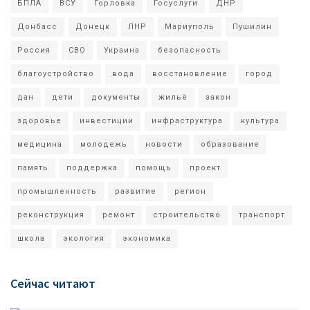
БПЛА
ВСУ
Горловка
Госуслуги
ДНР
Донбасс
Донецк
ЛНР
Мариуполь
Пушилин
Россия
СВО
Украина
безопасность
благоустройство
вода
восстановление
город
дан
дети
документы
жильё
закон
здоровье
инвестиции
инфраструктура
культура
медицина
молодежь
новости
образование
память
поддержка
помощь
проект
промышленность
развитие
регион
реконструкция
ремонт
строительство
транспорт
школа
экология
экономика
Сейчас читают