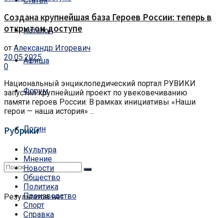
Статьи
Создана крупнейшая база Героев России: теперь в
открытом доступе
Каталог
от
Александр Игоревич
20.05.2025
Афиша
0
Национальный энциклопедический портал РУВИКИ
Форум
запустил крупнейший проект по увековечиванию
памяти героев России. В рамках инициативы «Наши
герои — наша история» ...
Логин
Рубрики
Культура
Мнение
Новости
Общество
Политика
Производство
Результатов нет
Спорт
Справка