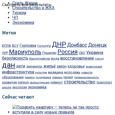
Стиль Жизни
Смотреть все результаты
Строительство и ЖКХ
Туризм
ЧП
Экономика
Метки
ДНР
Донбасс
Донецк
Горловка
БПЛА
ВСУ
Госуслуги
Мариуполь
Россия
Украина
Пушилин
ЛНР
СВО
восстановление
безопасность
вода
город
благоустройство
дан
дети
жильё
закон
здоровье
документы
инвестиции
инфраструктура
медицина
молодежь
культура
новости
образование
проект
память
поддержка
помощь
промышленность
строительство
ремонт
развитие
регион
транспорт
реконструкция
экономика
экология
школа
Сейчас читают