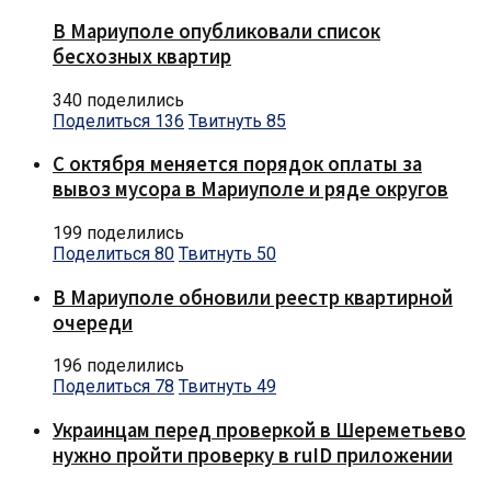
В Мариуполе опубликовали список
бесхозных квартир
340 поделились
Поделиться
136
Твитнуть
85
С октября меняется порядок оплаты за
вывоз мусора в Мариуполе и ряде округов
199 поделились
Поделиться
80
Твитнуть
50
В Мариуполе обновили реестр квартирной
очереди
196 поделились
Поделиться
78
Твитнуть
49
Украинцам перед проверкой в Шереметьево
нужно пройти проверку в ruID приложении