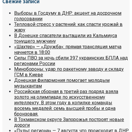
Свежие записи
Выборы в Госдуму в ДНР: акцент на досрочном
голосовании
Тепловой стресс у растений: как спасти урожай в
жару
В Донецке спасатели вытащили из Кальмиуса
тонущего мужчину
«Шахтер» — «Дружба»: прямая трансляция матча
начнется в 18:00
Силы ПВО за ночь сбили 397 украинских БПЛА над
регионами России
Минобороны: удар по ракетному заводу и складу
ГСМ в Киеве
Донецкая филармония помогает молодым
музыкантам
Российская сборная в третий раз подряд взяла
золото на олимпиаде по искусственному
интеллекту. В этом году в копилке команды
восемь медалей: семь высшей пробы и одна
бронзовая.
В Токмакском округе Запорожья построят новые
дороги
«Пульс региона» — 7 августа: что происходит в ДНР