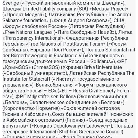
Sverige («Русский антивоенный комитет в Швеции»),
Швеция Limited liability company (SIA) «Medusa Project»
(«Проект Медуза»), Латвийская Республика «The Andrei
Sakharov foundation» («Фонд Андрея Сахарова»), США
«Форум свободной России» (Литовская Республика)
«Free Nations League» («Лига Свободных Наций»), Литва
«Transparеncy International», Федеративная Республика
Германия «Free Nations of PostRussia Forum» («Форум
Свободных Народов ПостРоссии»), Польша Solidarität mit
der Bürgerbewegung in Russland e.V. («Солидарность с
гражданским движением в России – Solidarus»), ФРГ
«КрымSOS» (CrimeaSOS) (Украина) Briva Universitate
(«Свободный университет»), Латвийская Республика The
Institute for Statecraft («Институт государственного
управления»), Великобритания «Форум гражданского
общества Россия – ЕС» («EU – Russia Civil Society Forum
e.V.»), ФРГ Miljøstiftelsen Bellona (Экологический фонд
«Беллона», Экологическое объединение «Беллона»)
(Королевство Норвегия) «Союз жителей островов
Тисима и Хабомаи» («Союз бывших жителей Чисимских
и Хабомайских островов») (Япония) «Съезд народных
депутатов» («Kongres Deputowanych Ludowych»), Польша
Greenpeace International (Stichting Greenpeace Council)
(«Гринпис Интернешнл», «Фонд Гринпис Совет»,