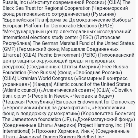
Russia, Inc («Институт современной России») (США) The
Black Sea Trust for Regional Cooperation (Черноморский
фонд регионального сотрудничества) (Румыния)
"Европейская Платформа за Демократические Выборы"
European Platform for Democratic Elections (EPDE)
"Международный центр электоральных исследований"
International elections study center (IESC) (Литовская
Республика) The German Marshall Fund of the United States
(GMF) (Германский фонд Маршалла Соединенных
Штатов) (США) Pacific Environment (PERC) (Тихоокеанский
центр защиты окружающей среды и природных
ресурсов) (Соединенные Штаты Америки) Free Russia
Foundation (Free Russia) (Фонд «Свободная Россия»)
(США) Ukrainian World Congress («Всемирный конгресс
украинцев») (Канада) Atlantic council of the United States
(Atlantic council) («Атлантический совет») (США) «Člověk v
tísni, o.p.s» («People In Need», «Человек в беде»)
(Чешская Республика) European Endowment for Democracy
(«Европейский фонд за демократию», «Европейский
фонд в поддержку демократии») (Королевство Бельгия)
The Jamestown foundation (JF), («Джеймстаунский фонд»)
(Соединенные Штаты Америки) Project Harmony, Inc. (PH
International) («Прожект Хармони, Инк.») (Соединенные
Штаты Америки) Dragon Springs Buddhist Inc.