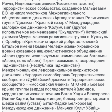
Power, Национал-социализм/Белаясила, власть»)
Террористическое сообщество, созданное Мальцевым
В.В. из числа участников Межрегионального
общественного движения «Артподготовка» Религиозная
группа “Джамаат “Красный пахарь” Международное
молодежное движение "Колумбайн" (другое
используемое наименование "Скулшутинг") Хатлонский
джамаатМусульманская религиозная группа п. Кушкуль
г. Оренбург«Крымско-татарский добровольческий
батальон имени Номана Челеджихана» Украинское
военизированное националистическое объединение
«Азов» (другие используемые наименования: батальон
«Азов», полк «Азов») Партия исламского возрождения
Таджикистана (Республика Таджикистан)
Межрегиональное леворадикальное анархистское
движение «Народная самооборона» Террористическое
сообщество «Дуббайский джамаат» Террористическое
сообщество – «московская ячейка» МТО «ИГ» Боевое
крыло группы (вирда) последователей (мюидов,
мурдов) религиозного течения Батал-Хаджи Белхороева
(Батал-Хаджи, баталхаджинцев, белхороевцев, тариката
шейха овлия (устаза) Батал-Хаджи Белхороева)
Международное движение «Маньяки Культ Убийц»