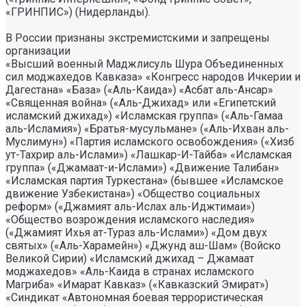
«ГРИНПИС») (Нидерланды).
В России признаны экстремистскими и запрещены
организации
«Высший военный Маджлисуль Шура Объединенных
сил моджахедов Кавказа» «Конгресс народов Ичкерии и
Дагестана» «База» («Аль-Каида») «Асбат аль-Ансар»
«Священная война» («Аль-Джихад» или «Египетский
исламский джихад») «Исламская группа» («Аль-Гамаа
аль-Исламия») «Братья-мусульмане» («Аль-Ихван аль-
Муслимун») «Партия исламского освобождения» («Хизб
ут-Тахрир аль-Ислами») «Лашкар-И-Тайба» «Исламская
группа» («Джамаат-и-Ислами») «Движение Талибан»
«Исламская партия Туркестана» (бывшее «Исламское
движение Узбекистана») «Общество социальных
реформ» («Джамият аль-Ислах аль-Иджтимаи»)
«Общество возрождения исламского наследия»
(«Джамият Ихья ат-Тураз аль-Ислами») «Дом двух
святых» («Аль-Харамейн») «Джунд аш-Шам» (Войско
Великой Сирии) «Исламский джихад – Джамаат
моджахедов» «Аль-Каида в странах исламского
Магриба» «Имарат Кавказ» («Кавказский Эмират»)
«Синдикат «Автономная боевая террористическая