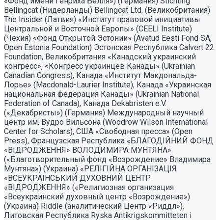
«Фонд имени Генриха Бёлля») (Германия) Stichting
Bellingcat (Нидерланды) Bellingcat Ltd. (Великобритания)
The Insider (Латвия) «Институт правовой инициативы
Центральной и Восточной Европы» (CEELI Institute)
(Чехия) «Фонд Открытой Эстонии» (Avatud Eesti Fond SA,
Open Estonia Foundation) Эстонская Республика Calvert 22
Foundation, Великобритания «Канадский украинский
конгресс», «Конгресс украинцев Канады» (Ukrainian
Canadian Congress), Канада «Институт Макдональда-
Лорье» (Macdonald-Laurier Institute), Канада «Украинская
национальная федерация Канады» (Ukrainian National
Federation of Canada), Канада Dekabristen e.V.
(«Декабристы») (Германия) Международный научный
центр им. Вудро Вильсона (Woodrow Wilson International
Center for Scholars), США «Свободная пресса» (Open
Press), Французская Республика «БЛАГОДIЙНИЙ ФОНД
«ВIДРОДЖЕННЯ» ВОЛОДИМИРА МУНТЯНА»
(«Благотворительный фонд «Возрождение» Владимира
Мунтяна») (Украина) «РЕЛIГIЙНА ОРГАНIЗАЦIЯ
«ВСЕУКРАIНСЬКИЙ ДУХОВНИЙ ЦЕНТР
«ВIДРОДЖЕННЯ» («Религиозная организация
«Всеукраинский духовный центр «Возрождение»)
(Украина) Riddle (аналитический Центр «Риддл»),
Литовская Республика Ryska Antikrigskommitteten i