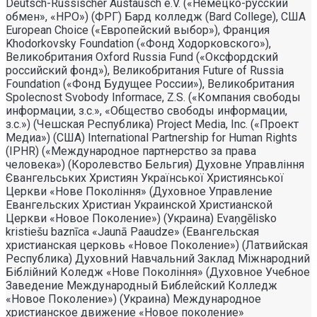
Deutsch-Russischer Austausch e.V. («Немецко-русский
обмен», «НРО») (ФРГ) Бард колледж (Bard College), США
European Choice («Европейский выбор»), Франция
Khodorkovsky Foundation («Фонд Ходорковского»),
Великобритания Oxford Russia Fund («Оксфордский
российский фонд»), Великобритания Future of Russia
Foundation («Фонд Будущее России»), Великобритания
Spolecnost Svobody Informace, Z.S. («Компания свободы
информации, з.с.», «Общество свободы информации,
з.с.») (Чешская Республика) Project Media, Inc. («Проект
Медиа») (США) International Partnership for Human Rights
(IPHR) («Международное партнерство за права
человека») (Королевство Бельгия) Духовне Управлiння
Євангельських Християн Української Християнської
Церкви «Нове Поколiння» (Духовное Управление
Евангельских Христиан Украинской Христианской
Церкви «Новое Поколение») (Украина) Evaņgēlisko
kristiešu baznīca «Jaunā Paaudze» (Евангельская
христианская церковь «Новое Поколение») (Латвийская
Республика) Духовний Навчальний Заклад Міжнародний
Біблійний Коледж «Нове Покоління» (Духовное Учебное
Заведение Международный Библейский Колледж
«Новое Поколение») (Украина) Международное
христианское движение «Новое поколение»