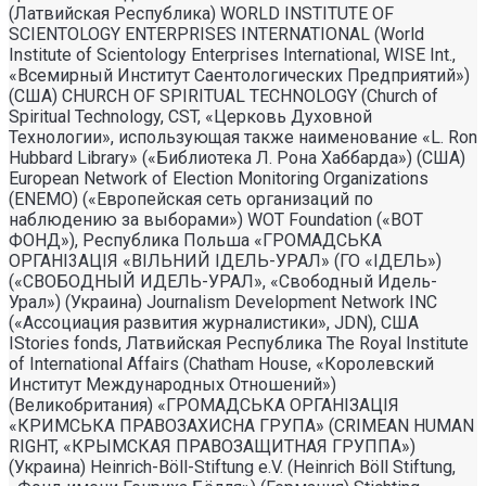
(Латвийская Республика) WORLD INSTITUTE OF
SCIENTOLOGY ENTERPRISES INTERNATIONAL (World
Institute of Scientology Enterprises International, WISE Int.,
«Всемирный Институт Саентологических Предприятий»)
(США) CHURCH OF SPIRITUAL TECHNOLOGY (Church of
Spiritual Technology, CST, «Церковь Духовной
Технологии», использующая также наименование «L. Ron
Hubbard Library» («Библиотека Л. Рона Хаббарда») (США)
European Network of Election Monitoring Organizations
(ENEMO) («Европейская сеть организаций по
наблюдению за выборами») WOT Foundation («ВОТ
ФОНД»), Республика Польша «ГРОМАДСЬКА
ОРГАНI3АЦIЯ «ВIЛЬНИЙ IДЕЛЬ-УРАЛ» (ГО «IДЕЛЬ»)
(«СВОБОДНЫЙ ИДЕЛЬ-УРАЛ», «Свободный Идель-
Урал») (Украина) Journalism Development Network INC
(«Ассоциация развития журналистики», JDN), США
IStories fonds, Латвийская Республика The Royal Institute
of International Affairs (Chatham House, «Королевский
Институт Международных Отношений»)
(Великобритания) «ГРОМАДСЬКА ОРГАНIЗАЦIЯ
«КРИМСЬКА ПРАВОЗАХИСНА ГРУПА» (CRIMEAN HUMAN
RIGHT, «КРЫМСКАЯ ПРАВОЗАЩИТНАЯ ГРУППА»)
(Украина) Heinrich-Böll-Stiftung e.V. (Heinrich Böll Stiftung,