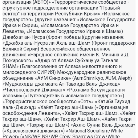
организация (АБТО)» «Террористическое сообщество -
структурное подразделение организации "Правый
сектор" на территории Республики Крым» «Исламское
государство» (другие названия: «Исламское Государство
Ирака и Сирии», «Исламское Государство Ирака и
Леванта», «Исламское Государство Ирака и Шама»)
Джебхат ан-Нусра (Фронт победы)(другие названия:
«Джабха аль-Нусра ли-Ахль аш-Шам» (Фронт поддержки
Великой Сирии) Всероссийское общественное
движение «Народное ополчение имени К. Минина и Д.
Пожарского» «Аджр от Аллаха Субхану уа Тагьаля
SHAM» (Благословение от Аллаха милоственного и
милосердного СИРИЯ) Международное религиозное
объединение «АУМ Синрике» (AumShinrikyo, AUM, Aleph)
«Муджахеды джамаата Ат-Тавхида Валь-Джихад»
«Чистопольский Джамаат» «Рохнамо ба суи давлати
исломи» («Путеводитель в исламское государство»)
«Террористическое сообщество «Сеть» «Катиба Таухид
валь-Джихад» «Хайят Тахрир аш-Шам» («Организация
освобождения Леванта», «Хайят Тахрир аш-Шам», «Хейят
Тахрир аш-Шам», «Хейят Тахрир Аш-Шам», «Хайят Тахри
аш-Шам», «Тахрир аш-Шам») «Ахлю Сунна Валь Джамаа»
(«Красноярский джамаат») «National Socialism/White
Power» («NS/WP, NS/WP Crew, Sparrows Crew/White