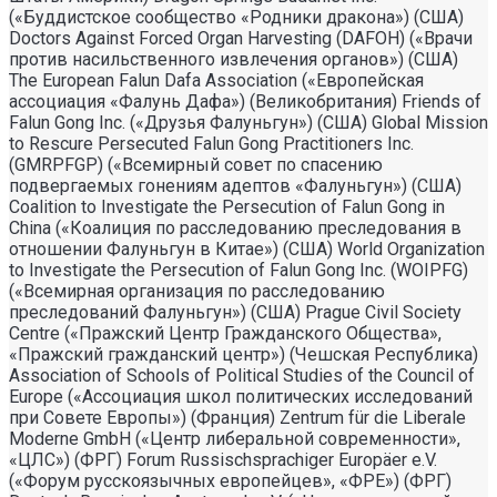
(«Буддистское сообщество «Родники дракона») (США)
Doctors Against Forced Organ Harvesting (DAFOH) («Врачи
против насильственного извлечения органов») (США)
The European Falun Dafa Association («Европейская
ассоциация «Фалунь Дафа») (Великобритания) Friends of
Falun Gong Inc. («Друзья Фалуньгун») (США) Global Mission
to Rescure Persecuted Falun Gong Practitioners Inc.
(GMRPFGP) («Всемирный совет по спасению
подвергаемых гонениям адептов «Фалуньгун») (США)
Coalition to Investigate the Persecution of Falun Gong in
China («Коалиция по расследованию преследования в
отношении Фалуньгун в Китае») (США) World Organization
to Investigate the Persecution of Falun Gong Inc. (WOIPFG)
(«Всемирная организация по расследованию
преследований Фалуньгун») (США) Prague Civil Society
Centre («Пражский Центр Гражданского Общества»,
«Пражский гражданский центр») (Чешская Республика)
Association of Schools of Political Studies of the Council of
Europe («Ассоциация школ политических исследований
при Совете Европы») (Франция) Zentrum für die Liberale
Moderne GmbH («Центр либеральной современности»,
«ЦЛС») (ФРГ) Forum Russischsprachiger Europäer e.V.
(«Форум русскоязычных европейцев», «ФРЕ») (ФРГ)