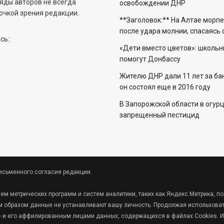
яды авторов не всегда
освобождении ДНР
очкой зрения редакции.
**Заголовок:** На Алтае морп
после удара молнии, спасаясь
сь:
«Дети вместо цветов»: школьн
помогут Донбассу
Жителю ДНР дали 11 лет за бан
он состоял еще в 2016 году
В Запорожской области в огур
запрещенный пестицид
исьменного согласия редакции.
ием метрических программ и систем аналитики, таких как Яндекс.Метрика,
 образом данные не устанавливают вашу личность. Продолжая использовать
кс» и его аффилированным лицами данных, содержащихся в файлах Cookies. И