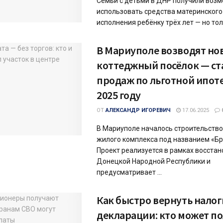
Семьи с детьми в ДНР получили воз
использовать средства материнского
исполнения ребёнку трёх лет — но тольк
В Мариуполе возводят но
коттеджный посёлок — ст
продаж по льготной ипоте
2025 году
ОТ
АЛЕКСАНДР ИГОРЕВИЧ
17.06.2025
В Мариуполе началось строительство
жилого комплекса под названием «Бр
Проект реализуется в рамках восста
Донецкой Народной Республики и
предусматривает ...
Как быстро вернуть налог
декларации: кто может п