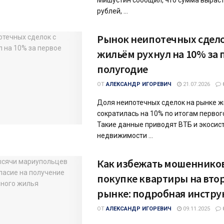
Мишустин сообщил, что сумма выраст
рублей, ...
Рынок неипотечных сдело
жильём рухнул на 10% за 
полугодие
ОТ
АЛЕКСАНДР ИГОРЕВИЧ
21.07.2026
Доля неипотечных сделок на рынке 
сократилась на 10% по итогам первог
Такие данные приводят ВТБ и экосис
недвижимости ...
Как избежать мошеннико
покупке квартиры на вто
рынке: подробная инстру
ОТ
АЛЕКСАНДР ИГОРЕВИЧ
09.11.2025