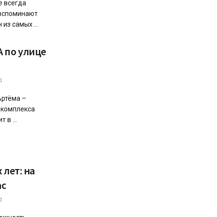
е всегда
 вспоминают
из самых ...
 по улице
0
Артёма –
 комплекса
 в ...
 лет: на
ас
0