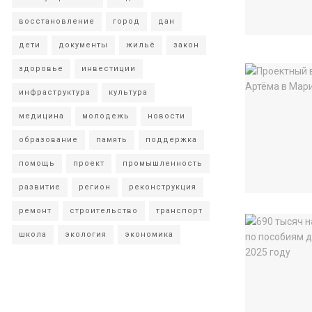
восстановление
город
дан
дети
документы
жильё
закон
здоровье
инвестиции
инфраструктура
культура
медицина
молодежь
новости
образование
память
поддержка
помощь
проект
промышленность
развитие
регион
реконструкция
ремонт
строительство
транспорт
школа
экология
экономика