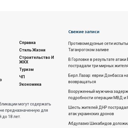
Свежие записи
Справка
Противомедузные сети испыты
Таганрогском заливе
Стиль Жизни
Строительство И
В Горловке в результате атаки
ЖКХ
пострадали три мирных жителя
Туризм
Берл Лазар: евреи Донбасса н
ЧП
о
возвращаться
Экономика
Вооруженный мужчина задерж
подробности операции МВД и 
бликации могут содержать
Шесть жителей ДНР пострадали
не предназначенную для
атак украинских дронов
 до 18 лет.
Абдулазиз Шихабидов доложил