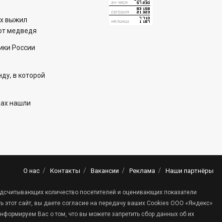
ех выжил
 от медведя
ики России
ду, в которой
цах нашли
О нас
Контакты
Вакансии
Реклама
Наши партнёры
 подсчитывающих количество посетителей и оценивающих показатели
 этот сайт, вы даете согласие на передачу ваших Cookies ООО «Яндекс»
нформируем Вас о том, что вы можете запретить сбор данных об их