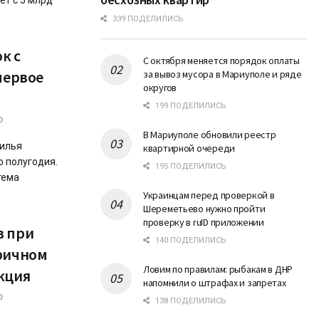
ет с 5 млрд
339 ПОДЕЛИЛИСЬ
к с
С октября меняется порядок оплаты
первое
за вывоз мусора в Мариуполе и ряде
округов
199 ПОДЕЛИЛИСЬ
0
В Мариуполе обновили реестр
жилья
квартирной очереди
о полугодия.
195 ПОДЕЛИЛИСЬ
тема
Украинцам перед проверкой в
Шереметьево нужно пройти
проверку в ruID приложении
в при
140 ПОДЕЛИЛИСЬ
ричном
Ловим по правилам: рыбакам в ДНР
кция
напомнили о штрафах и запретах
0
138 ПОДЕЛИЛИСЬ