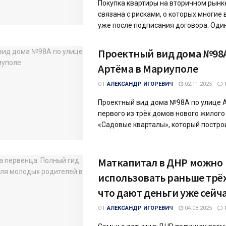
Покупка квартиры на вторичном рынк
связана с рисками, о которых многие
уже после подписания договора. Один 
Проектный вид дома №98А
Артёма в Мариуполе
ОТ
АЛЕКСАНДР ИГОРЕВИЧ
02.11.2025
Проектный вид дома №98А по улице 
первого из трёх домов нового жилого
«Садовые кварталы», который построит
Маткапитал в ДНР можно
использовать раньше трёх
что дают деньги уже сейч
ОТ
АЛЕКСАНДР ИГОРЕВИЧ
04.08.2025