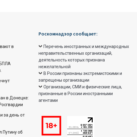
Роскомнадзор сообщает:
вают в
Перечень иностранных и международных
неправительственных организаций,
деятельность которых признана
 БПЛА
нежелательной
.
В России признаны экстремистскими и
запрещены организации
ачнут
Организации, СМИ и физические лица,
признанные в России иностранными
ан в Донецке:
агентами
Росгвардии
 за день от
 Путину об