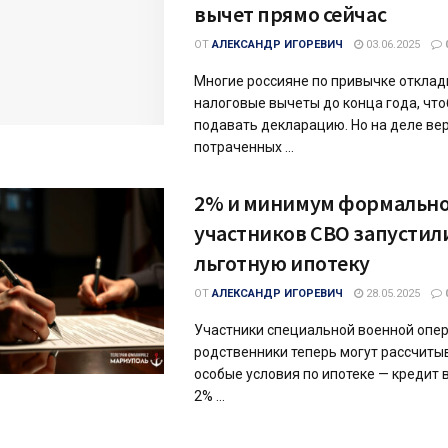
вычет прямо сейчас
ОТ
АЛЕКСАНДР ИГОРЕВИЧ
03.06.2025
Многие россияне по привычке откла
налоговые вычеты до конца года, чт
подавать декларацию. Но на деле ве
потраченных ...
2% и минимум формально
участников СВО запустил
льготную ипотеку
ОТ
АЛЕКСАНДР ИГОРЕВИЧ
28.05.2025
Участники специальной военной опер
родственники теперь могут рассчиты
особые условия по ипотеке — кредит
2% ...