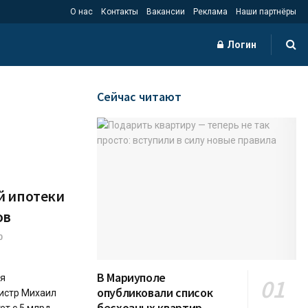
О нас
Контакты
Вакансии
Реклама
Наши партнёры
Логин
Сейчас читают
й ипотеки
ов
0
В Мариуполе
ля
опубликовали список
истр Михаил
бесхозных квартир