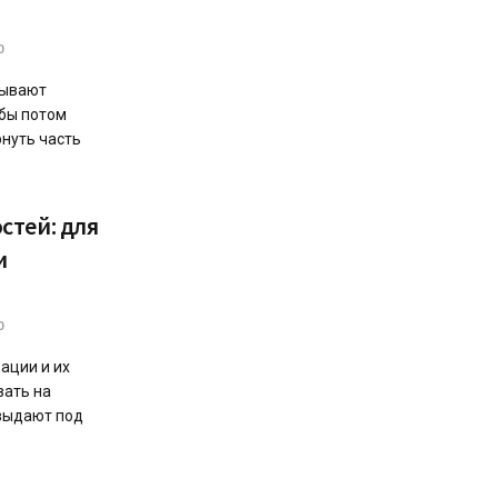
0
дывают
обы потом
рнуть часть
стей: для
и
0
ации и их
вать на
 выдают под