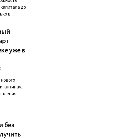
можность
 капитала до
о в ...
вый
арт
ке уже в
0
 нового
игантина».
новления
и без
олучить