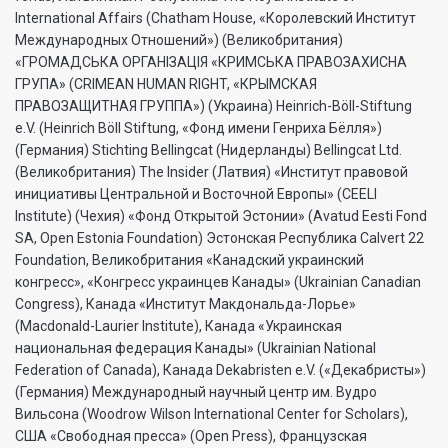
International Affairs (Chatham House, «Королевский Институт
Международных Отношений») (Великобритания)
«ГРОМАДСЬКА ОРГАНIЗАЦIЯ «КРИМСЬКА ПРАВОЗАХИСНА
ГРУПА» (CRIMEAN HUMAN RIGHT, «КРЫМСКАЯ
ПРАВОЗАЩИТНАЯ ГРУППА») (Украина) Heinrich-Böll-Stiftung
e.V. (Heinrich Böll Stiftung, «Фонд имени Генриха Бёлля»)
(Германия) Stichting Bellingcat (Нидерланды) Bellingcat Ltd.
(Великобритания) The Insider (Латвия) «Институт правовой
инициативы Центральной и Восточной Европы» (CEELI
Institute) (Чехия) «Фонд Открытой Эстонии» (Avatud Eesti Fond
SA, Open Estonia Foundation) Эстонская Республика Calvert 22
Foundation, Великобритания «Канадский украинский
конгресс», «Конгресс украинцев Канады» (Ukrainian Canadian
Congress), Канада «Институт Макдональда-Лорье»
(Macdonald-Laurier Institute), Канада «Украинская
национальная федерация Канады» (Ukrainian National
Federation of Canada), Канада Dekabristen e.V. («Декабристы»)
(Германия) Международный научный центр им. Вудро
Вильсона (Woodrow Wilson International Center for Scholars),
США «Свободная пресса» (Open Press), Французская