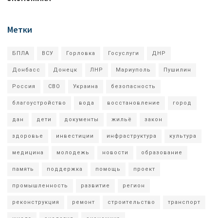
Метки
БПЛА
ВСУ
Горловка
Госуслуги
ДНР
Донбасс
Донецк
ЛНР
Мариуполь
Пушилин
Россия
СВО
Украина
безопасность
благоустройство
вода
восстановление
город
дан
дети
документы
жильё
закон
здоровье
инвестиции
инфраструктура
культура
медицина
молодежь
новости
образование
память
поддержка
помощь
проект
промышленность
развитие
регион
реконструкция
ремонт
строительство
транспорт