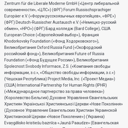
Zentrum für die Liberale Moderne GmbH («Центр либеральной
современности», «ЦЛС») (ФРГ) Forum Russischsprachiger
Europäer e.V. («Форум русскоязычных европейцев», «ФРЕ»)
(ФРГ) Deutsch-Russischer Austausch e.V. («Немецко-русский
обмен», «НРО») (ФРГ) Бард колледж (Bard College), США
European Choice («Европейский выбор»), Франция
Khodorkovsky Foundation («Фонд Ходорковского»),
Великобритания Oxford Russia Fund («Оксфордский
российский фонд»), Великобритания Future of Russia
Foundation («Фонд Будущее России»), Великобритания
Spolecnost Svobody Informace, Z.S. («Компания свободы
информации, з.с.», «Общество свободы информации, з.с.»)
(Чешская Республика) Project Media, Inc. («Проект Медиа»)
(США) International Partnership for Human Rights (IPHR)
(«Международное партнерство за права человека»)
(Королевство Бельгия) Духовне Управлiння Євангельських
Християн Української Християнської Церкви «Нове Поколiння»
(Духовное Управление Евангельских Христиан Украинской
Христианской Церкви «Новое Поколение») (Украина)
Evaņgēlisko kristiešu baznīca «Jaunā Paaudze» (Евангельская