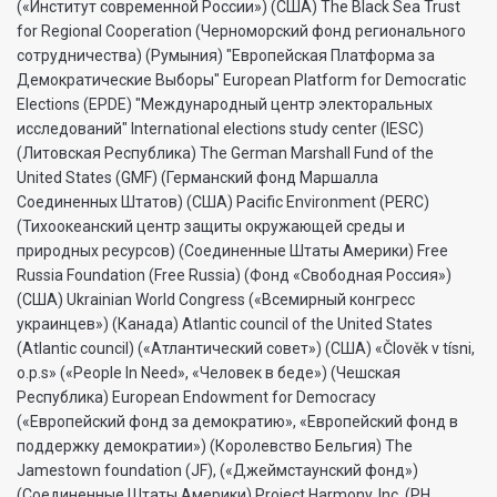
(«Институт современной России») (США) The Black Sea Trust
for Regional Cooperation (Черноморский фонд регионального
сотрудничества) (Румыния) "Европейская Платформа за
Демократические Выборы" European Platform for Democratic
Elections (EPDE) "Международный центр электоральных
исследований" International elections study center (IESC)
(Литовская Республика) The German Marshall Fund of the
United States (GMF) (Германский фонд Маршалла
Соединенных Штатов) (США) Pacific Environment (PERC)
(Тихоокеанский центр защиты окружающей среды и
природных ресурсов) (Соединенные Штаты Америки) Free
Russia Foundation (Free Russia) (Фонд «Свободная Россия»)
(США) Ukrainian World Congress («Всемирный конгресс
украинцев») (Канада) Atlantic council of the United States
(Atlantic council) («Атлантический совет») (США) «Člověk v tísni,
o.p.s» («People In Need», «Человек в беде») (Чешская
Республика) European Endowment for Democracy
(«Европейский фонд за демократию», «Европейский фонд в
поддержку демократии») (Королевство Бельгия) The
Jamestown foundation (JF), («Джеймстаунский фонд»)
(Соединенные Штаты Америки) Project Harmony, Inc. (PH