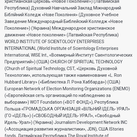
христианская церковь «Новое Поколение») (Латвийская
Республика) Духовний Навчальний Заклад Міжнародний
Біблійний Коледж «Нове Покоління» (Духовное Учебное
Заведение Международный Библейский Колледж «Новое
Поколение») (Украина) Международное христианское
движение «Новое поколение» (Латвийская Республика)
WORLD INSTITUTE OF SCIENTOLOGY ENTERPRISES
INTERNATIONAL (World Institute of Scientology Enterprises
International, WISE Int., «Всемирный Институт Саентологических
Предприятий») (США) CHURCH OF SPIRITUAL TECHNOLOGY
(Church of Spiritual Technology, CST, «Церковь Духовной
Технологии», использующая также наименование «L. Ron
Hubbard Library» («Библиотека Л. Рона Хаббарда») (США)
European Network of Election Monitoring Organizations (ENEMO)
(«Европейская сеть организаций по наблюдению за
выборами») WOT Foundation («ВОТ ФОНД»), Республика
Польша «ГРОМАДСЬКА ОРГАНI3АЦIЯ «ВIЛЬНИЙ IДЕЛЬ-УРАЛ»
(ГО «IДЕЛЬ») («СВОБОДНЫЙ ИДЕЛЬ-УРАЛ», «Свободный
Идель-Урал») (Украина) Journalism Development Network INC
(«Ассоциация развития журналистики», JDN), США IStories
fonds, Латвийская Республика The Royal Institute of