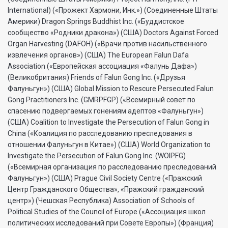
International) («Прожект Хармони, Инк.») (Соединенные Штаты
Америки) Dragon Springs Buddhist Inc. («Буддистское
сообщество «Родники дракона») (США) Doctors Against Forced
Organ Harvesting (DAFOH) («Врачи против насильственного
извлечения органов») (США) The European Falun Dafa
Association («Европейская ассоциация «Фалунь Дафа»)
(Великобритания) Friends of Falun Gong Inc. («Друзья
Фалуньгун») (США) Global Mission to Rescure Persecuted Falun
Gong Practitioners Inc. (GMRPFGP) («Всемирный совет по
спасению подвергаемых гонениям адептов «Фалуньгун»)
(США) Coalition to Investigate the Persecution of Falun Gong in
China («Коалиция по расследованию преследования в
отношении Фалуньгун в Китае») (США) World Organization to
Investigate the Persecution of Falun Gong Inc. (WOIPFG)
(«Всемирная организация по расследованию преследований
Фалуньгун») (США) Prague Civil Society Centre («Пражский
Центр Гражданского Общества», «Пражский гражданский
центр») (Чешская Республика) Association of Schools of
Political Studies of the Council of Europe («Ассоциация школ
политических исследований при Совете Европы») (Франция)