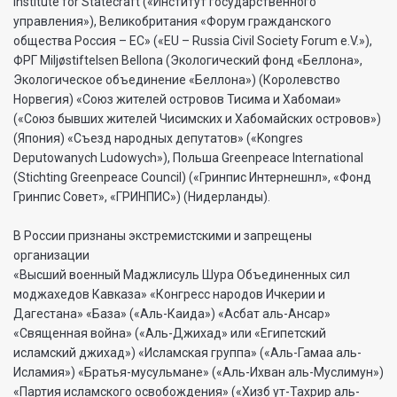
Institute for Statecraft («Институт государственного
управления»), Великобритания «Форум гражданского
общества Россия – ЕС» («EU – Russia Civil Society Forum e.V.»),
ФРГ Miljøstiftelsen Bellona (Экологический фонд «Беллона»,
Экологическое объединение «Беллона») (Королевство
Норвегия) «Союз жителей островов Тисима и Хабомаи»
(«Союз бывших жителей Чисимских и Хабомайских островов»)
(Япония) «Съезд народных депутатов» («Kongres
Deputowanych Ludowych»), Польша Greenpeace International
(Stichting Greenpeace Council) («Гринпис Интернешнл», «Фонд
Гринпис Совет», «ГРИНПИС») (Нидерланды).
В России признаны экстремистскими и запрещены
организации
«Высший военный Маджлисуль Шура Объединенных сил
моджахедов Кавказа» «Конгресс народов Ичкерии и
Дагестана» «База» («Аль-Каида») «Асбат аль-Ансар»
«Священная война» («Аль-Джихад» или «Египетский
исламский джихад») «Исламская группа» («Аль-Гамаа аль-
Исламия») «Братья-мусульмане» («Аль-Ихван аль-Муслимун»)
«Партия исламского освобождения» («Хизб ут-Тахрир аль-