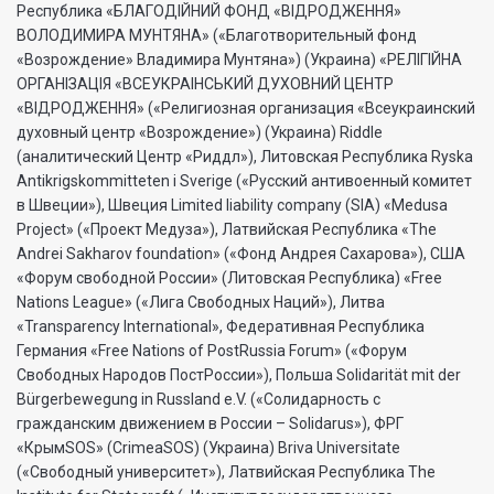
Республика «БЛАГОДIЙНИЙ ФОНД «ВIДРОДЖЕННЯ»
ВОЛОДИМИРА МУНТЯНА» («Благотворительный фонд
«Возрождение» Владимира Мунтяна») (Украина) «РЕЛIГIЙНА
ОРГАНIЗАЦIЯ «ВСЕУКРАIНСЬКИЙ ДУХОВНИЙ ЦЕНТР
«ВIДРОДЖЕННЯ» («Религиозная организация «Всеукраинский
духовный центр «Возрождение») (Украина) Riddle
(аналитический Центр «Риддл»), Литовская Республика Ryska
Antikrigskommitteten i Sverige («Русский антивоенный комитет
в Швеции»), Швеция Limited liability company (SIA) «Medusa
Project» («Проект Медуза»), Латвийская Республика «The
Andrei Sakharov foundation» («Фонд Андрея Сахарова»), США
«Форум свободной России» (Литовская Республика) «Free
Nations League» («Лига Свободных Наций»), Литва
«Transparеncy International», Федеративная Республика
Германия «Free Nations of PostRussia Forum» («Форум
Свободных Народов ПостРоссии»), Польша Solidarität mit der
Bürgerbewegung in Russland e.V. («Солидарность с
гражданским движением в России – Solidarus»), ФРГ
«КрымSOS» (CrimeaSOS) (Украина) Briva Universitate
(«Свободный университет»), Латвийская Республика The