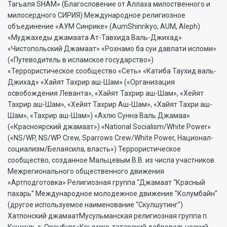
Тагьаля SHAM» (Благословение от Аллаха милоственного и
милосердного СИРИЯ) Международное религиозное
объединение «АУМ Синрике» (AumShinrikyo, AUM, Aleph)
«Муджахеды джамаата Ат-Тавхида Валь-Джихад»
«Чистопольский Джамаат» «Рохнамо ба суи давлати исломи»
(«Путеводитель в исламское государство»)
«Террористическое сообщество «Сеть» «Катиба Таухид валь-
Джихад» «Хайят Тахрир аш-Шам» («Организация
освобождения Леванта», «Хайят Тахрир аш-Шам», «Хейят
Тахрир аш-Шам», «Хейят Тахрир Аш-Шам», «Хайят Тахри аш-
Шам», «Тахрир аш-Шам») «Ахлю Сунна Валь Джамаа»
(«Красноярский джамаат») «National Socialism/White Power»
(«NS/WP, NS/WP Crew, Sparrows Crew/White Power, Национал-
социализм/Белаясила, власть») Террористическое
сообщество, созданное Мальцевым В.В. из числа участников
Межрегионального общественного движения
«Артподготовка» Религиозная группа “Джамаат “Красный
пахарь” Международное молодежное движение "Колумбайн"
(другое используемое наименование "Скулшутинг")
Хатлонский джамаатМусульманская религиозная группа п.
Кушкуль г. Оренбург«Крымско-татарский добровольческий