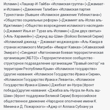
Ислами») «Лашкар-И-Тайба» «Исламская группа» («Джамаат-
и-Ислами») «Движение Талибан» «Исламская партия
Туркестана» (бывшее «Исламское движение Узбекистана»)
«Общество социальных реформ» («Джамият аль-Ислах аль-
Иджтимаи») «Общество возрождения исламского наследия»
(«Джамият Ихья ат-Тураз аль-Ислами») «Дом двух святых»
(«Аль-Харамейн») «Джунд аш-Шам» (Войско Великой Сирии)
«Исламский джихад – Джамаат моджахедов» «Аль-Каида в
странах исламского Магриба» «Имарат Кавказ» («Кавказский
Эмират») «Синдикат «Автономная боевая террористическая
организация (АБТО)» «Террористическое сообщество -
структурное подразделение организации "Правый сектор" на
территории Республики Крым» «Исламское государство»
(другие названия: «Исламское Государство Ирака и Сирии»,
«Исламское Государство Ирака и Леванта», «Исламское
Государство Ирака и Шама») Джебхат ан-Нусра (Фронт
победы)(другие названия: «Джабха аль-Нусра ли-Ахль аш-
Шам» (Фронт поддержки Великой Сирии) Всероссийское
общественное движение «Народное ополчение имени К.
Минина и Д. Пожарского» «Аджр от Аллаха Субхану уа