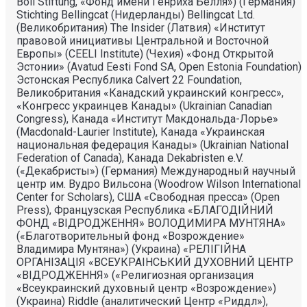
Böll Stiftung, «Фонд имени Генриха Бёлля») (Германия)
Stichting Bellingcat (Нидерланды) Bellingcat Ltd.
(Великобритания) The Insider (Латвия) «Институт
правовой инициативы Центральной и Восточной
Европы» (CEELI Institute) (Чехия) «Фонд Открытой
Эстонии» (Avatud Eesti Fond SA, Open Estonia Foundation)
Эстонская Республика Calvert 22 Foundation,
Великобритания «Канадский украинский конгресс»,
«Конгресс украинцев Канады» (Ukrainian Canadian
Congress), Канада «Институт Макдональда-Лорье»
(Macdonald-Laurier Institute), Канада «Украинская
национальная федерация Канады» (Ukrainian National
Federation of Canada), Канада Dekabristen e.V.
(«Декабристы») (Германия) Международный научный
центр им. Вудро Вильсона (Woodrow Wilson International
Center for Scholars), США «Свободная пресса» (Open
Press), Французская Республика «БЛАГОДIЙНИЙ
ФОНД «ВIДРОДЖЕННЯ» ВОЛОДИМИРА МУНТЯНА»
(«Благотворительный фонд «Возрождение»
Владимира Мунтяна») (Украина) «РЕЛIГIЙНА
ОРГАНIЗАЦIЯ «ВСЕУКРАIНСЬКИЙ ДУХОВНИЙ ЦЕНТР
«ВIДРОДЖЕННЯ» («Религиозная организация
«Всеукраинский духовный центр «Возрождение»)
(Украина) Riddle (аналитический Центр «Риддл»),