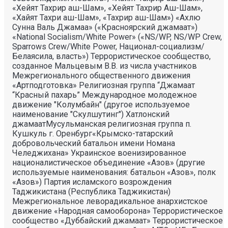
«Хейят Тахрир аш-Шам», «Хейят Тахрир Аш-Шам»,
«Хайят Тахри аш-Шам», «Тахрир аш-Шам») «Ахлю
Сунна Валь Джамаа» («Красноярский джамаат»)
«National Socialism/White Power» («NS/WP, NS/WP Crew,
Sparrows Crew/White Power, Национал-социализм/
Белаясила, власть») Террористическое сообщество,
созданное Мальцевым В.В. из числа участников
Межрегионального общественного движения
«Артподготовка» Религиозная группа “Джамаат
“Красный пахарь” Международное молодежное
движение "Колумбайн" (другое используемое
наименование "Скулшутинг") Хатлонский
джамаатМусульманская религиозная группа п.
Кушкуль г. Оренбург«Крымско-татарский
добровольческий батальон имени Номана
Челеджихана» Украинское военизированное
националистическое объединение «Азов» (другие
используемые наименования: батальон «Азов», полк
«Азов») Партия исламского возрождения
Таджикистана (Республика Таджикистан)
Межрегиональное леворадикальное анархистское
движение «Народная самооборона» Террористическое
сообщество «Дуббайский джамаат» Террористическое