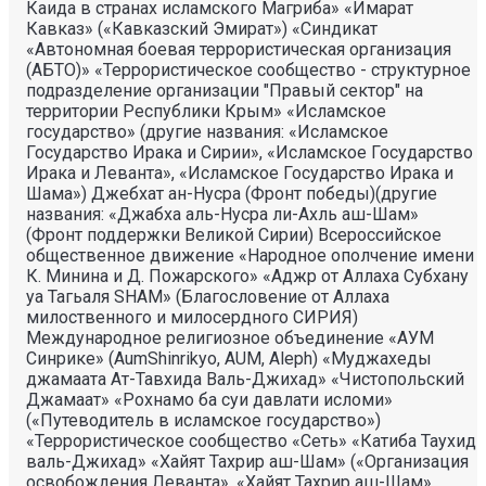
Каида в странах исламского Магриба» «Имарат
Кавказ» («Кавказский Эмират») «Синдикат
«Автономная боевая террористическая организация
(АБТО)» «Террористическое сообщество - структурное
подразделение организации "Правый сектор" на
территории Республики Крым» «Исламское
государство» (другие названия: «Исламское
Государство Ирака и Сирии», «Исламское Государство
Ирака и Леванта», «Исламское Государство Ирака и
Шама») Джебхат ан-Нусра (Фронт победы)(другие
названия: «Джабха аль-Нусра ли-Ахль аш-Шам»
(Фронт поддержки Великой Сирии) Всероссийское
общественное движение «Народное ополчение имени
К. Минина и Д. Пожарского» «Аджр от Аллаха Субхану
уа Тагьаля SHAM» (Благословение от Аллаха
милоственного и милосердного СИРИЯ)
Международное религиозное объединение «АУМ
Синрике» (AumShinrikyo, AUM, Aleph) «Муджахеды
джамаата Ат-Тавхида Валь-Джихад» «Чистопольский
Джамаат» «Рохнамо ба суи давлати исломи»
(«Путеводитель в исламское государство»)
«Террористическое сообщество «Сеть» «Катиба Таухид
валь-Джихад» «Хайят Тахрир аш-Шам» («Организация
освобождения Леванта», «Хайят Тахрир аш-Шам»,