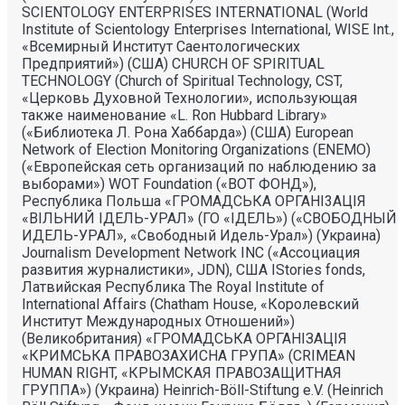
SCIENTOLOGY ENTERPRISES INTERNATIONAL (World
Institute of Scientology Enterprises International, WISE Int.,
«Всемирный Институт Саентологических
Предприятий») (США) CHURCH OF SPIRITUAL
TECHNOLOGY (Church of Spiritual Technology, CST,
«Церковь Духовной Технологии», использующая
также наименование «L. Ron Hubbard Library»
(«Библиотека Л. Рона Хаббарда») (США) European
Network of Election Monitoring Organizations (ENEMO)
(«Европейская сеть организаций по наблюдению за
выборами») WOT Foundation («ВОТ ФОНД»),
Республика Польша «ГРОМАДСЬКА ОРГАНI3АЦIЯ
«ВIЛЬНИЙ IДЕЛЬ-УРАЛ» (ГО «IДЕЛЬ») («СВОБОДНЫЙ
ИДЕЛЬ-УРАЛ», «Свободный Идель-Урал») (Украина)
Journalism Development Network INC («Ассоциация
развития журналистики», JDN), США IStories fonds,
Латвийская Республика The Royal Institute of
International Affairs (Chatham House, «Королевский
Институт Международных Отношений»)
(Великобритания) «ГРОМАДСЬКА ОРГАНIЗАЦIЯ
«КРИМСЬКА ПРАВОЗАХИСНА ГРУПА» (CRIMEAN
HUMAN RIGHT, «КРЫМСКАЯ ПРАВОЗАЩИТНАЯ
ГРУППА») (Украина) Heinrich-Böll-Stiftung e.V. (Heinrich