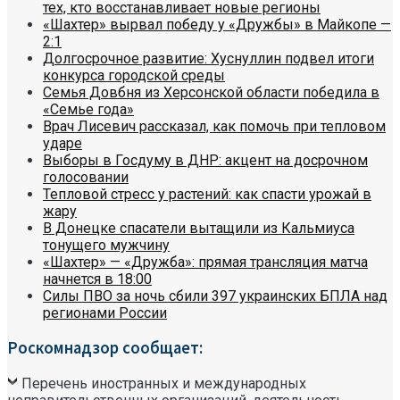
тех, кто восстанавливает новые регионы
«Шахтер» вырвал победу у «Дружбы» в Майкопе —
2:1
Долгосрочное развитие: Хуснуллин подвел итоги
конкурса городской среды
Семья Довбня из Херсонской области победила в
«Семье года»
Врач Лисевич рассказал, как помочь при тепловом
ударе
Выборы в Госдуму в ДНР: акцент на досрочном
голосовании
Тепловой стресс у растений: как спасти урожай в
жару
В Донецке спасатели вытащили из Кальмиуса
тонущего мужчину
«Шахтер» — «Дружба»: прямая трансляция матча
начнется в 18:00
Силы ПВО за ночь сбили 397 украинских БПЛА над
регионами России
Роскомнадзор сообщает:
Перечень иностранных и международных