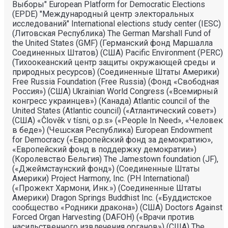
Выборы" European Platform for Democratic Elections
(EPDE) "Международный центр электоральных
исследований" International elections study center (IESC)
(Литовская Республика) The German Marshall Fund of
the United States (GMF) (Германский фонд Маршалла
Соединенных Штатов) (США) Pacific Environment (PERC)
(Тихоокеанский центр защиты окружающей среды и
природных ресурсов) (Соединенные Штаты Америки)
Free Russia Foundation (Free Russia) (Фонд «Свободная
Россия») (США) Ukrainian World Congress («Всемирный
конгресс украинцев») (Канада) Atlantic council of the
United States (Atlantic council) («Атлантический совет»)
(США) «Člověk v tísni, o.p.s» («People In Need», «Человек
в беде») (Чешская Республика) European Endowment
for Democracy («Европейский фонд за демократию»,
«Европейский фонд в поддержку демократии»)
(Королевство Бельгия) The Jamestown foundation (JF),
(«Джеймстаунский фонд») (Соединенные Штаты
Америки) Project Harmony, Inc. (PH International)
(«Прожект Хармони, Инк.») (Соединенные Штаты
Америки) Dragon Springs Buddhist Inc. («Буддистское
сообщество «Родники дракона») (США) Doctors Against
Forced Organ Harvesting (DAFOH) («Врачи против
насильственного извлечения органов») (США) The