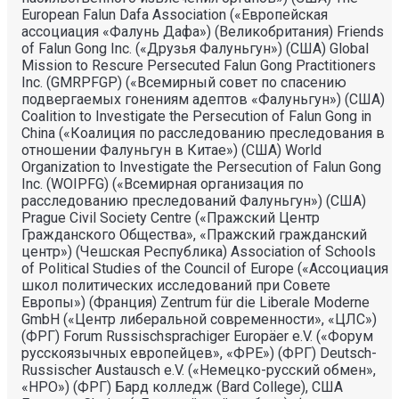
European Falun Dafa Association («Европейская
ассоциация «Фалунь Дафа») (Великобритания) Friends
of Falun Gong Inc. («Друзья Фалуньгун») (США) Global
Mission to Rescure Persecuted Falun Gong Practitioners
Inc. (GMRPFGP) («Всемирный совет по спасению
подвергаемых гонениям адептов «Фалуньгун») (США)
Coalition to Investigate the Persecution of Falun Gong in
China («Коалиция по расследованию преследования в
отношении Фалуньгун в Китае») (США) World
Organization to Investigate the Persecution of Falun Gong
Inc. (WOIPFG) («Всемирная организация по
расследованию преследований Фалуньгун») (США)
Prague Civil Society Centre («Пражский Центр
Гражданского Общества», «Пражский гражданский
центр») (Чешская Республика) Association of Schools
of Political Studies of the Council of Europe («Ассоциация
школ политических исследований при Совете
Европы») (Франция) Zentrum für die Liberale Moderne
GmbH («Центр либеральной современности», «ЦЛС»)
(ФРГ) Forum Russischsprachiger Europäer e.V. («Форум
русскоязычных европейцев», «ФРЕ») (ФРГ) Deutsch-
Russischer Austausch e.V. («Немецко-русский обмен»,
«НРО») (ФРГ) Бард колледж (Bard College), США