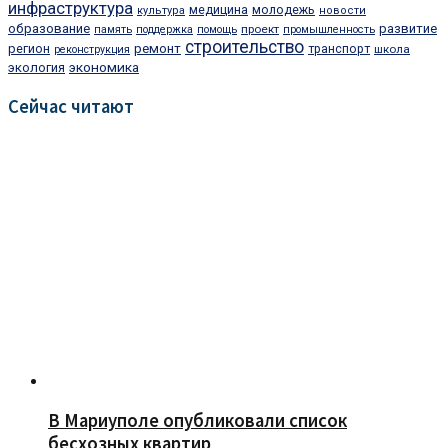
инфраструктура
медицина
молодежь
культура
новости
образование
развитие
проект
память
поддержка
помощь
промышленность
строительство
регион
ремонт
транспорт
школа
реконструкция
экономика
экология
Сейчас читают
В Мариуполе опубликовали список
бесхозных квартир