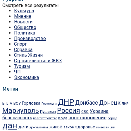
Смотреть все результаты
Культура
Мнение
Новости
Общество
Политика
Производство
Спорт
Справка
Стиль Жизни
Строительство и ЖКХ
Туризм
ЧП
Экономика
Метки
ДНР
Донбасс
Донецк
Горловка
БПЛА
ВСУ
ЛНР
Госуслуги
Мариуполь
Россия
Украина
Пушилин
СВО
восстановление
безопасность
вода
город
благоустройство
дан
дети
жильё
закон
здоровье
документы
инвестиции