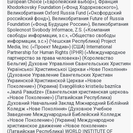
European Choice («Европейский выбор»), Франция
Khodorkovsky Foundation («Фонд Ходорковского»),
Великобритания Oxford Russia Fund («Оксфордский
российский фонд»), Великобритания Future of Russia
Foundation («Фонд Будущее России»), Великобритания
Spolecnost Svobody Informace, Z.S. («Компания
свободы информации, з.с.», «Общество свободы
информации, з.с.») (Чешская Республика) Project
Media, Inc. («Проект Медиа») (США) International
Partnership for Human Rights (IPHR) («Международное
партнерство за права человека») (Королевство
Бельгия) Духовне Управлiння Євангельських Християн
Української Християнської Церкви «Нове Поколiння»
(Духовное Управление Евангельских Христиан
Украинской Христианской Церкви «Новое
Поколение») (Украина) Evaņgēlisko kristiešu baznīca
«Jaunā Paaudze» (Евангельская христианская церковь
«Новое Поколение») (Латвийская Республика)
Духовний Навчальний Заклад Міжнародний Біблійний
Коледж «Нове Покоління» (Духовное Учебное
Заведение Международный Библейский Колледж
«Новое Поколение») (Украина) Международное
христианское движение «Новое поколение»
(Латвийская Республика) WORLD INSTITUTE OF