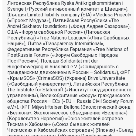
Литовская Республика Ryska Antikrigskommitteten i
Sverige («Русский антивоенный комитет в Швеции»),
Швеция Limited liability company (SIA) «Medusa Project»
(«Проект Медуза»), Латвийская Республика «The
Andrei Sakharov foundation» («Фонд Андрея Сахарова»),
США «Форум свободной России» (Литовская
Республика) «Free Nations League» («Лига Свободных
Наций»), Литва «Transparеncy International»,
Федеративная Республика Германия «Free Nations of
PostRussia Forum» («Форум Свободных Народов
ПостРоссии»), Польша Solidarität mit der
Bürgerbewegung in Russland e.V. («Солидарность с
гражданским движением в России – Solidarus»), ФРГ
«КрымSOS» (CrimeaSOS) (Украина) Briva Universitate
(«Свободный университет»), Латвийская Республика
The Institute for Statecraft («Институт государственного
управления»), Великобритания «Форум гражданского
общества Россия – ЕС» («EU – Russia Civil Society Forum
e.V.»), ФРГ Miljøstiftelsen Bellona (Экологический фонд
«Беллона», Экологическое объединение «Беллона»)
(Королевство Норвегия) «Союз жителей островов
Тисима и Хабомаи» («Союз бывших жителей
Чисимских и Хабомайских островов») (Япония) «Съезд
народных депутатов» («Kongres Deputowanych