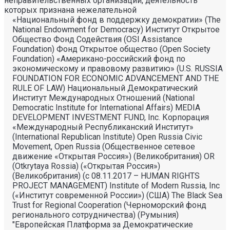
неправительственных организаций, деятельность
которых признана нежелательной
«Национальный фонд в поддержку демократии» (The
National Endowment for Democracy) Институт Открытое
Общество Фонд Содействия (OSI Assistance
Foundation) Фонд Открытое общество (Open Society
Foundation) «Американо-российский фонд по
экономическому и правовому развитию» (U.S. RUSSIA
FOUNDATION FOR ECONOMIC ADVANCEMENT AND THE
RULE OF LAW) Национальный Демократический
Институт Международных Отношений (National
Democratic Institute for International Affairs) MEDIA
DEVELOPMENT INVESTMENT FUND, Inc. Корпорация
«Международный Республиканский Институт»
(International Republican Institute) Open Russia Civic
Movement, Open Russia (Общественное сетевое
движение «Открытая Россия») (Великобритания) OR
(Otkrytaya Rossia) («Открытая Россия»)
(Великобритания) (с 08.11.2017 – HUMAN RIGHTS
PROJECT MANAGEMENT) Institute of Modern Russia, Inc
(«Институт современной России») (США) The Black Sea
Trust for Regional Cooperation (Черноморский фонд
регионального сотрудничества) (Румыния)
"Европейская Платформа за Демократические