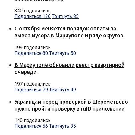
340 поделились
Поделиться
136
Твитнуть
85
С октября меняется порядок оплаты за
вывоз мусора в Мариуполе и ряде округов
199 поделились
Поделиться
80
Твитнуть
50
В Мариуполе обновили реестр квартирной
очереди
197 поделились
Поделиться
79
Твитнуть
49
Украинцам перед проверкой в Шереметьево
нужно пройти проверку в ruID приложении
140 поделились
Поделиться
56
Твитнуть
35