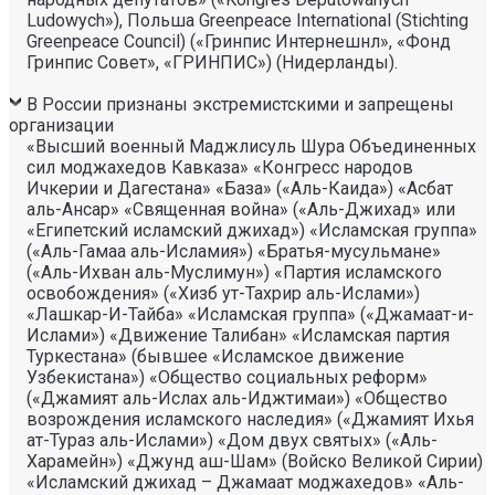
Ludowych»), Польша Greenpeace International (Stichting
Greenpeace Council) («Гринпис Интернешнл», «Фонд
Гринпис Совет», «ГРИНПИС») (Нидерланды).
В России признаны экстремистскими и запрещены
организации
«Высший военный Маджлисуль Шура Объединенных
сил моджахедов Кавказа» «Конгресс народов
Ичкерии и Дагестана» «База» («Аль-Каида») «Асбат
аль-Ансар» «Священная война» («Аль-Джихад» или
«Египетский исламский джихад») «Исламская группа»
(«Аль-Гамаа аль-Исламия») «Братья-мусульмане»
(«Аль-Ихван аль-Муслимун») «Партия исламского
освобождения» («Хизб ут-Тахрир аль-Ислами»)
«Лашкар-И-Тайба» «Исламская группа» («Джамаат-и-
Ислами») «Движение Талибан» «Исламская партия
Туркестана» (бывшее «Исламское движение
Узбекистана») «Общество социальных реформ»
(«Джамият аль-Ислах аль-Иджтимаи») «Общество
возрождения исламского наследия» («Джамият Ихья
ат-Тураз аль-Ислами») «Дом двух святых» («Аль-
Харамейн») «Джунд аш-Шам» (Войско Великой Сирии)
«Исламский джихад – Джамаат моджахедов» «Аль-