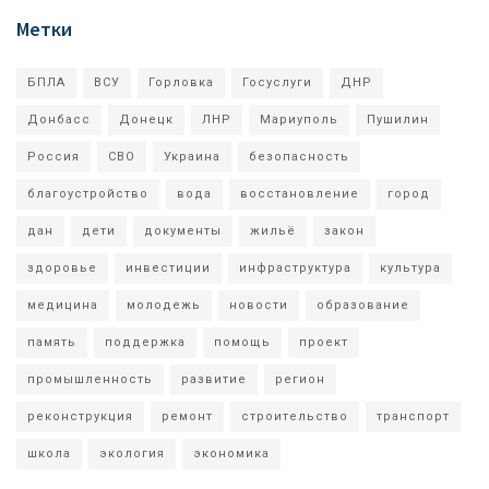
Метки
БПЛА
ВСУ
Горловка
Госуслуги
ДНР
Донбасс
Донецк
ЛНР
Мариуполь
Пушилин
Россия
СВО
Украина
безопасность
благоустройство
вода
восстановление
город
дан
дети
документы
жильё
закон
здоровье
инвестиции
инфраструктура
культура
медицина
молодежь
новости
образование
память
поддержка
помощь
проект
промышленность
развитие
регион
реконструкция
ремонт
строительство
транспорт
школа
экология
экономика