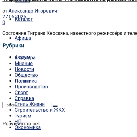
Статьи
от
Александр Игоревич
27.05.2025
Каталог
0
Состояние Тиграна Кеосаяна, известного режиссёра и тел
Афиша
Рубрики
Форум
Культура
Мнение
Новости
Общество
Политика
Логин
Производство
Спорт
Справка
Стиль Жизни
Строительство и ЖКХ
Туризм
ЧП
Результатов нет
Экономика