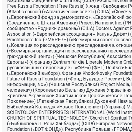
Маршалла Соединенных Штатов) (США) Pacific Environ
Free Russia Foundation (Free Russia) (Фонд «Свободная Ро
(Atlantic council) («Атлантический совет») (США) «Člověk
(«Европейский фонд за демократию», «Европейский фон
(Соединенные Штаты Америки) Project Harmony, Inc. (PH 
сообщество «Родники дракона») (США) Doctors Against F
Association («Европейская ассоциация «Фалунь Дафа») (Ве
Practitioners Inc. (GMRPFGP) («Всемирный совет по спасе
(«Коалиция по расследованию преследования в отношении 
(«Всемирная организация по расследованию преследова
гражданский центр») (Чешская Республика) Association o
Европы») (Франция) Zentrum für die Liberale Moderne Gm
русскоязычных европейцев», «ФРЕ») (ФРГ) Deutsch-Russi
(«Европейский выбор»), Франция Khodorkovsky Foundati
Future of Russia Foundation («Фонд Будущее России»), 
информации, з.с.») (Чешская Республика) Project Media, 
человека») (Королевство Бельгия) Духовне Управлiння
Христиан Украинской Христианской Церкви «Новое Покол
Поколение») (Латвийская Республика) Духовний Навч
Библейский Колледж «Новое Поколение») (Украина) М
SCIENTOLOGY ENTERPRISES INTERNATIONAL (World Institute
CHURCH OF SPIRITUAL TECHNOLOGY (Church of Spiritual T
(«Библиотека Л. Рона Хаббарда») (США) European Networ
Foundation («ВОТ ФОНД»), Республика Польша «ГРО