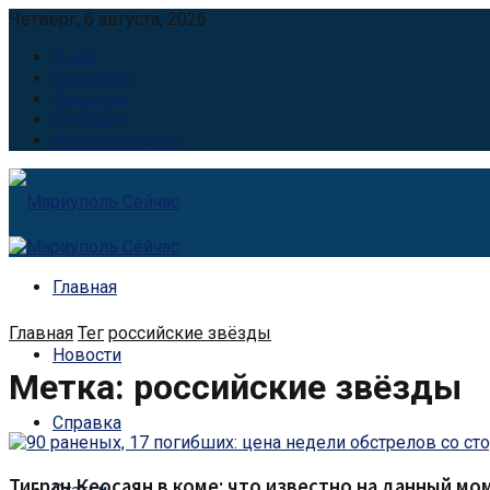
Четверг, 6 августа, 2026
О нас
Контакты
Вакансии
Реклама
Наши партнёры
Главная
Главная
Тег
российские звёзды
Новости
Метка:
российские звёзды
Справка
Тигран Кеосаян в коме: что известно на данный мо