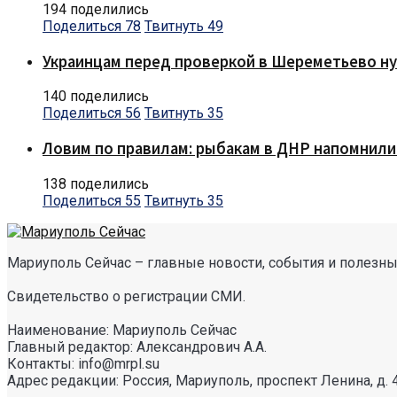
194 поделились
Поделиться
78
Твитнуть
49
Украинцам перед проверкой в Шереметьево ну
140 поделились
Поделиться
56
Твитнуть
35
Ловим по правилам: рыбакам в ДНР напомнили
138 поделились
Поделиться
55
Твитнуть
35
Мариуполь Сейчас – главные новости, события и полезные
Свидетельство о регистрации СМИ.
Наименование: Мариуполь Сейчас
Главный редактор: Александрович А.А.
Контакты: info@mrpl.su
Адрес редакции: Россия, Мариуполь, проспект Ленина, д. 