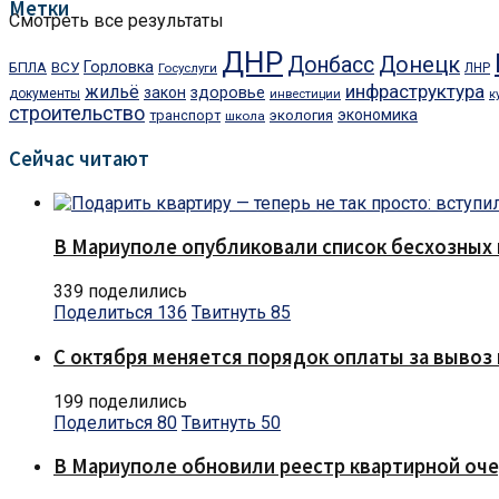
Метки
Смотреть все результаты
ДНР
Донбасс
Донецк
Горловка
БПЛА
ВСУ
Госуслуги
ЛНР
инфраструктура
жильё
здоровье
закон
документы
инвестиции
к
строительство
экономика
транспорт
экология
школа
Сейчас читают
В Мариуполе опубликовали список бесхозных 
339 поделились
Поделиться
136
Твитнуть
85
С октября меняется порядок оплаты за вывоз 
199 поделились
Поделиться
80
Твитнуть
50
В Мариуполе обновили реестр квартирной оч