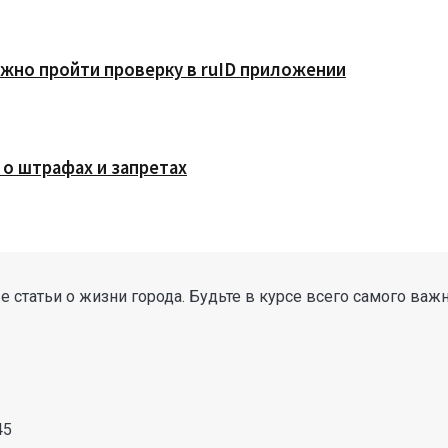
жно пройти проверку в ruID приложении
 о штрафах и запретах
 статьи о жизни города. Будьте в курсе всего самого важ
45