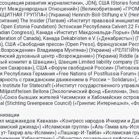
ссоциация развития журналистики», JDN), США IStories fonds
й Институт Международных Отношений») (Великобритания
 ГРУППА») (Украина) Heinrich-Böll-Stiftung e.V. (Heinric
кобритания) The Insider (Латвия) «Институт правовой инициат
 Open Estonia Foundation) Эстонская Республика Calvert 22
dian Congress), Канада «Институт Макдональда-Лорье» (Macd
deration of Canada), Канада Dekabristen e.V. («Декабристы
cholars), США «Свободная пресса» (Open Press), Французс
Возрождение» Владимира Мунтяна») (Украина) «РЕЛIГI
ский духовный центр «Возрождение») (Украина) Riddle (а
ный комитет в Швеции»), Швеция Limited liability company (
ндрея Сахарова»), США «Форум свободной России» (Литовска
вная Республика Германия «Free Nations of PostRussia For
олидарность с гражданским движением в России – Solidarus»)
Institute for Statecraft («Институт государственного упр
 ФРГ Miljøstiftelsen Bellona (Экологический фонд «Беллона»
 («Союз бывших жителей Чисимских и Хабомайских острово
nal (Stichting Greenpeace Council) («Гринпис Интернешнл»,
анизации
моджахедов Кавказа» «Конгресс народов Ичкерии и Дагес
амский джихад») «Исламская группа» («Аль-Гамаа аль-Исл
 ут-Тахрир аль-Ислами») «Лашкар-И-Тайба» «Исламская г
движение Узбекистана») «Общество социальных реформ» 