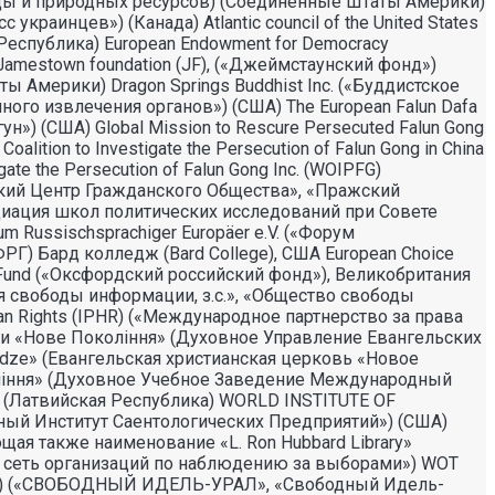
еды и природных ресурсов) (Соединенные Штаты Америки)
украинцев») (Канада) Atlantic council of the United States
ая Республика) European Endowment for Democracy
amestown foundation (JF), («Джеймстаунский фонд»)
ты Америки) Dragon Springs Buddhist Inc. («Буддистское
ного извлечения органов») (США) The European Falun Dafa
н») (США) Global Mission to Rescure Persecuted Falun Gong
tion to Investigate the Persecution of Falun Gong in China
e the Persecution of Falun Gong Inc. (WOIPFG)
жский Центр Гражданского Общества», «Пражский
Ассоциация школ политических исследований при Совете
 Russischsprachiger Europäer e.V. («Форум
РГ) Бард колледж (Bard College), США European Choice
 Fund («Оксфордский российский фонд»), Великобритания
ния свободы информации, з.с.», «Общество свободы
uman Rights (IPHR) («Международное партнерство за права
ви «Нове Поколiння» (Духовное Управление Евангельских
audze» (Евангельская христианская церковь «Новое
ління» (Духовное Учебное Заведение Международный
(Латвийская Республика) WORLD INSTITUTE OF
емирный Институт Саентологических Предприятий») (США)
щая также наименование «L. Ron Hubbard Library»
ская сеть организаций по наблюдению за выборами») WOT
Ь») («СВОБОДНЫЙ ИДЕЛЬ-УРАЛ», «Свободный Идель-