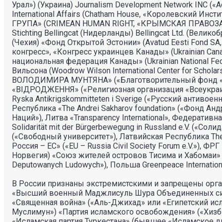
Урал») (Украина) Journalism Development Network INC («А
International Affairs (Chatham House, «Королевски
ГРУПА» (CRIMEAN HUMAN RIGHT, «КРЫМСКАЯ ПРАВОЗАЩИТНАЯ
Stichting Bellingcat (Нидерланды) Bellingcat Ltd. (Вели
(Чехия) «Фонд Открытой Эстонии» (Avatud Eesti Fond SA,
конгресс», «Конгресс украинцев Канады» (Ukrainian Cana
национальная федерация Канады» (Ukrainian National Fe
Вильсона (Woodrow Wilson International Center for S
ВОЛОДИМИРА МУНТЯНА» («Благотворительный фонд «
«ВIДРОДЖЕННЯ» («Религиозная организация «Всеукраин
Ryska Antikrigskommitteten i Sverige («Русский антивоен
Республика «The Andrei Sakharov foundation» («Фонд А
Наций»), Литва «Transparеncy International», Федерати
Solidarität mit der Bürgerbewegung in Russland e.V. («С
(«Свободный университет»), Латвийская Республика The 
Россия – ЕС» («EU – Russia Civil Society Forum e.V.»),
Норвегия) «Союз жителей островов Тисима и Хабомаи»
Deputowanych Ludowych»), Польша Greenpeace Internatio
В России признаны экстремистскими и запрещены орг
«Высший военный Маджлисуль Шура Объединенных сил 
«Священная война» («Аль-Джихад» или «Египетский исл
Муслимун») «Партия исламского освобождения» («Хизб
«Исламская партия Туркестана» (бывшее «Исламское 