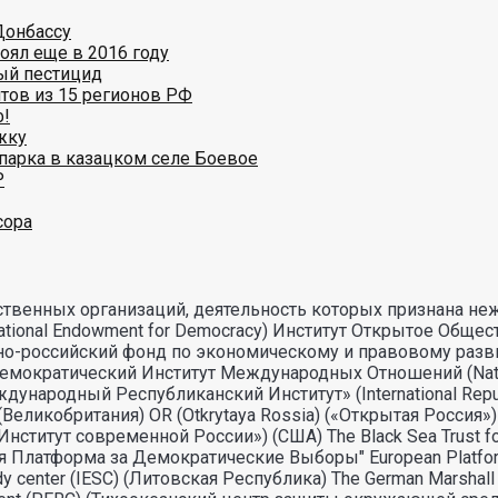
Донбассу
оял еще в 2016 году
ый пестицид
тов из 15 регионов РФ
ф!
жку
парка в казацком селе Боевое
Р
сора
твенных организаций, деятельность которых признана не
onal Endowment for Democracy) Институт Открытое Общест
кано-российский фонд по экономическому и правовому раз
атический Институт Международных Отношений (National De
родный Республиканский Институт» (International Republic
еликобритания) OR (Otkrytaya Rossia) («Открытая Россия»)
Институт современной России») (США) The Black Sea Trust f
 Платформа за Демократические Выборы" European Platform
dy center (IESC) (Литовская Республика) The German Marshall