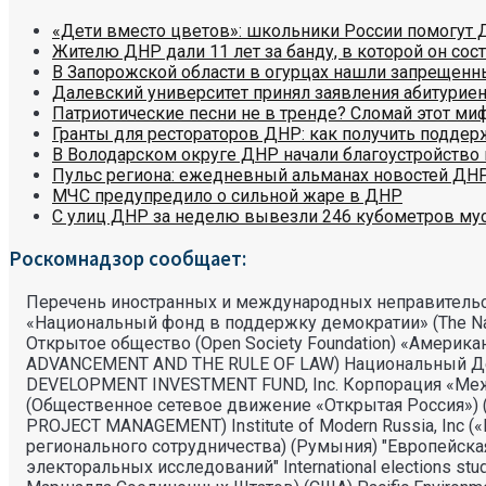
«Дети вместо цветов»: школьники России помогут 
Жителю ДНР дали 11 лет за банду, в которой он сост
В Запорожской области в огурцах нашли запрещенн
Далевский университет принял заявления абитуриен
Патриотические песни не в тренде? Сломай этот ми
Гранты для рестораторов ДНР: как получить поддер
В Володарском округе ДНР начали благоустройство 
Пульс региона: ежедневный альманах новостей ДН
МЧС предупредило о сильной жаре в ДНР
С улиц ДНР за неделю вывезли 246 кубометров му
Роскомнадзор сообщает:
Перечень иностранных и международных неправительс
«Национальный фонд в поддержку демократии» (The Nati
Открытое общество (Open Society Foundation) «Амери
ADVANCEMENT AND THE RULE OF LAW) Национальный Демокр
DEVELOPMENT INVESTMENT FUND, Inc. Корпорация «Междуна
(Общественное сетевое движение «Открытая Россия») (В
PROJECT MANAGEMENT) Institute of Modern Russia, Inc («
регионального сотрудничества) (Румыния) "Европейская
электоральных исследований" International elections stu