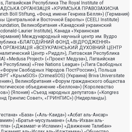
, Латвийская Республика The Royal Institute of
) «ГРОМАДСЬКА ОРГАНIЗАЦIЯ «КРИМСЬКА ПРАВОЗАХИСНА
h Böll Stiftung, «Фонд имени Генриха Бёлля») (Германия)
ивы Центральной и Восточной Европы» (CEELI Institute)
 Foundation, Великобритания «Канадский украинский
onald-Laurier Institute), Канада «Украинская
») (Германия) Международный научный центр им. Вудро
кая Республика «БЛАГОДIЙНИЙ ФОНД «ВIДРОДЖЕННЯ»
ЙНА ОРГАНIЗАЦIЯ «ВСЕУКРАIНСЬКИЙ ДУХОВНИЙ ЦЕНТР
налитический Центр «Риддл»), Литовская Республика
SIA) «Medusa Project» («Проект Медуза»), Латвийская
я Республика) «Free Nations League» («Лига Свободных
um» («Форум Свободных Народов ПостРоссии»), Польша
, ФРГ «КрымSOS» (CrimeaSOS) (Украина) Briva Universitate
авления»), Великобритания «Форум гражданского общества
, Экологическое объединение «Беллона») (Королевство
в») (Япония) «Съезд народных депутатов» («Kongres
 «Фонд Гринпис Совет», «ГРИНПИС») (Нидерланды).
тана» «База» («Аль-Каида») «Асбат аль-Ансар»
амия») «Братья-мусульмане» («Аль-Ихван аль-
руппа» («Джамаат-и-Ислами») «Движение Талибан»
(«Джамият аль-Ислах аль-Иджтимаи») «Общество