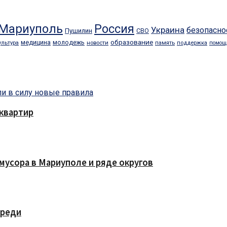
Мариуполь
Россия
Украина
безопасно
Пушилин
СВО
образование
медицина
молодежь
ультура
новости
память
поддержка
помощ
квартир
мусора в Мариуполе и ряде округов
ереди