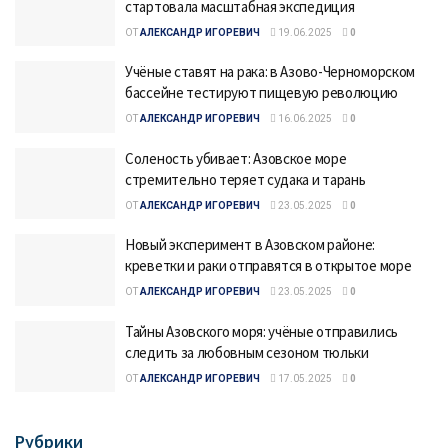
стартовала масштабная экспедиция
ОТ
АЛЕКСАНДР ИГОРЕВИЧ
19.06.2025
0
Учёные ставят на рака: в Азово-Черноморском
бассейне тестируют пищевую революцию
ОТ
АЛЕКСАНДР ИГОРЕВИЧ
16.06.2025
0
Соленость убивает: Азовское море
стремительно теряет судака и тарань
ОТ
АЛЕКСАНДР ИГОРЕВИЧ
23.05.2025
0
Новый эксперимент в Азовском районе:
креветки и раки отправятся в открытое море
ОТ
АЛЕКСАНДР ИГОРЕВИЧ
23.05.2025
0
Тайны Азовского моря: учёные отправились
следить за любовным сезоном тюльки
ОТ
АЛЕКСАНДР ИГОРЕВИЧ
17.05.2025
0
Рубрики