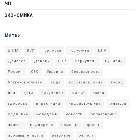
ЧП
ЭКОНОМИКА
Метки
БПЛА
ВСУ
Горловка
Госуслуги
ДНР
Донбасс
Донецк
ЛНР
Мариуполь
Пушилин
Россия
СВО
Украина
безопасность
благоустройство
вода
восстановление
город
дан
дети
документы
жильё
закон
здоровье
инвестиции
инфраструктура
культура
медицина
молодежь
новости
образование
память
поддержка
помощь
проект
промышленность
развитие
регион