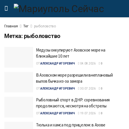
Главная
Тег
рыболовство
Метка:
рыболовство
Медузы оккупируют Азовское море на
ближайшие 10 лет
ОТ
АЛЕКСАНДР ИГОРЕВИЧ
04.08.2026
0
В Азовском море разрешили внеплановый
вылов бычка из-за замора
ОТ
АЛЕКСАНДР ИГОРЕВИЧ
30.07.2026
0
Рыболовный спорт в ДНР: соревнования
продолжаются, несмотря на обстрелы
ОТ
АЛЕКСАНДР ИГОРЕВИЧ
19.07.2026
0
Тюлька и хамса под прицелом: в Азове