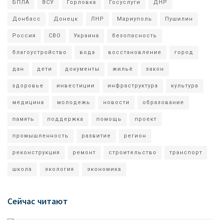
БПЛА
ВСУ
Горловка
Госуслуги
ДНР
Донбасс
Донецк
ЛНР
Мариуполь
Пушилин
Россия
СВО
Украина
безопасность
благоустройство
вода
восстановление
город
дан
дети
документы
жильё
закон
здоровье
инвестиции
инфраструктура
культура
медицина
молодежь
новости
образование
память
поддержка
помощь
проект
промышленность
развитие
регион
реконструкция
ремонт
строительство
транспорт
школа
экология
экономика
Сейчас читают