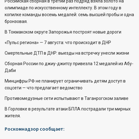
Российская сборная в третий раз подряд взяла золото на
олимпиаде по искусственному интеллекту. В этом году в
копилке команды восемь медалей: семь высшей пробы и одна
бронзовая.
В Токмакском округе Запорожья построят новые дороги
«Пульс региона» — 7 августа: что происходит в ДНР
Смертельные ДТП в ДНР: выезды на встречку унесли жизни
Сборная России по джиу-джитсу привезла 12 медалей из Абу-
Даби
Минцифры РФ не планирует ограничивать детям доступ в
соцсети — что предлагает ведомство
Противомедузные сети испытывают в Таганрогском заливе
В Горловке в результате атаки БПЛА пострадали три мирных
жителя.
Роскомнадзор сообщает: