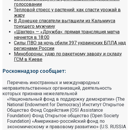
голосовании
Тепловой стресс у растений: как спасти урожай в
жару
В Донецке спасатели вытащили из Кальмиуса
тонущего мужчину
«Шахтер» — «Дружба»: прямая трансляция матча
начнется в 18:00
Силы ПВО за ночь сбили 397 украинских БПЛА над
регионами России
Минобороны: удар по ракетному заводу и складу
ГСМ в Киеве
Роскомнадзор сообщает:
Перечень иностранных и международных
неправительственных организаций, деятельность
которых признана нежелательной
«Национальный фонд в поддержку демократии» (The
National Endowment for Democracy) Институт Открытое
Общество Фонд Содействия (OSI Assistance
Foundation) Фонд Открытое общество (Open Society
Foundation) «Американо-российский фонд по
экономическому и правовому развитию» (U.S. RUSSIA