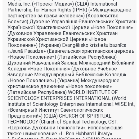
Media, Inc. («Проект Медиа») (США) International
Partnership for Human Rights (IPHR) («Международное
партнерство за права человека») (Королевство
Бельгия) Духовне Управлiння Євангельських Християн
Української Християнської Церкви «Нове Поколiння»
(Духовное Управление Евангельских Христиан
Украинской Христианской Церкви «Новое
Поколение») (Украина) Evaņgēlisko kristiešu baznīca
«Jaunā Paaudze» (Евангельская христианская церковь
«Новое Поколение») (Латвийская Республика)
Духовний Навчальний Заклад Міжнародний Біблійний
Коледж «Нове Покоління» (Духовное Учебное
Заведение Международный Библейский Колледж
«Новое Поколение») (Украина) Международное
христианское движение «Новое поколение»
(Латвийская Республика) WORLD INSTITUTE OF
SCIENTOLOGY ENTERPRISES INTERNATIONAL (World
Institute of Scientology Enterprises International, WISE Int.,
«Всемирный Институт Саентологических
Предприятий») (США) CHURCH OF SPIRITUAL
TECHNOLOGY (Church of Spiritual Technology, CST,
«Церковь Духовной Технологии», использующая
также наименование «L. Ron Hubbard Library»