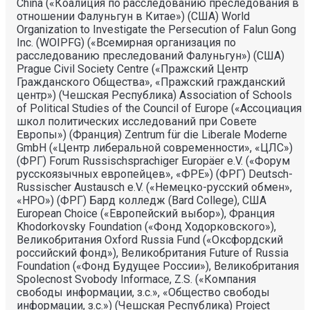
China («Коалиция по расследованию преследования в
отношении Фалуньгун в Китае») (США) World
Organization to Investigate the Persecution of Falun Gong
Inc. (WOIPFG) («Всемирная организация по
расследованию преследований Фалуньгун») (США)
Prague Civil Society Centre («Пражский Центр
Гражданского Общества», «Пражский гражданский
центр») (Чешская Республика) Association of Schools
of Political Studies of the Council of Europe («Ассоциация
школ политических исследований при Совете
Европы») (Франция) Zentrum für die Liberale Moderne
GmbH («Центр либеральной современности», «ЦЛС»)
(ФРГ) Forum Russischsprachiger Europäer e.V. («Форум
русскоязычных европейцев», «ФРЕ») (ФРГ) Deutsch-
Russischer Austausch e.V. («Немецко-русский обмен»,
«НРО») (ФРГ) Бард колледж (Bard College), США
European Choice («Европейский выбор»), Франция
Khodorkovsky Foundation («Фонд Ходорковского»),
Великобритания Oxford Russia Fund («Оксфордский
российский фонд»), Великобритания Future of Russia
Foundation («Фонд Будущее России»), Великобритания
Spolecnost Svobody Informace, Z.S. («Компания
свободы информации, з.с.», «Общество свободы
информации, з.с.») (Чешская Республика) Project