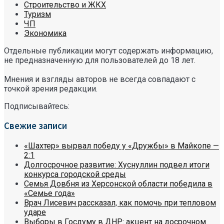
Строительство и ЖКХ
Туризм
ЧП
Экономика
Отдельные публикации могут содержать информацию,
не предназначенную для пользователей до 18 лет.
Мнения и взгляды авторов не всегда совпадают с
точкой зрения редакции.
Подписывайтесь:
Свежие записи
«Шахтер» вырвал победу у «Дружбы» в Майкопе —
2:1
Долгосрочное развитие: Хуснуллин подвел итоги
конкурса городской среды
Семья Довбня из Херсонской области победила в
«Семье года»
Врач Лисевич рассказал, как помочь при тепловом
ударе
Выборы в Госдуму в ДНР: акцент на досрочном