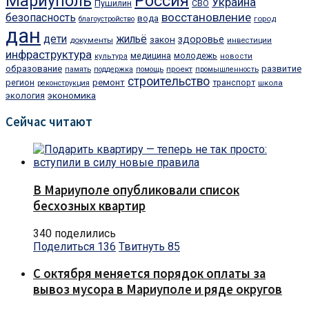
Мариуполь
Россия
Украина
Пушилин
СВО
восстановление
безопасность
вода
город
благоустройство
дан
дети
жильё
закон
здоровье
документы
инвестиции
инфраструктура
медицина
молодежь
культура
новости
образование
развитие
проект
память
поддержка
помощь
промышленность
строительство
регион
ремонт
транспорт
школа
реконструкция
экономика
экология
Сейчас читают
В Мариуполе опубликовали список
бесхозных квартир
340 поделились
Поделиться
136
Твитнуть
85
С октября меняется порядок оплаты за
вывоз мусора в Мариуполе и ряде округов