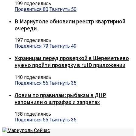
199 поделились
Поделиться
80
Твитнуть
50
В Мариуполе обновили реестр квартирной
очереди
197 поделились
Поделиться
79
Твитнуть
49
Украинцам перед проверкой в Шереметьево
нужно пройти проверку в ruID приложении
140 поделились
Поделиться
56
Твитнуть
35
Ловим по правилам: рыбакам в ДНР
напомнили о штрафах и запретах
138 поделились
Поделиться
55
Твитнуть
35