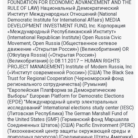
FOUNDATION FOR ECONOMIC ADVANCEMENT AND THE
RULE OF LAW) Национальный Демократический
Институт Международных Отношений (National
Democratic Institute for International Affairs) MEDIA
DEVELOPMENT INVESTMENT FUND, Inc. Корпорация
«Международный Республиканский Институт»
(International Republican Institute) Open Russia Civic
Movement, Open Russia (Общественное сетевое
движение «Открытая Россия») (Великобритания) OR
(Otkrytaya Rossia) («Открытая Россия»)
(Великобритания) (с 08.11.2017 – HUMAN RIGHTS
PROJECT MANAGEMENT) Institute of Modern Russia, Inc
(«Институт современной России») (США) The Black Sea
Trust for Regional Cooperation (Черноморский фонд
регионального сотрудничества) (Румыния)
"Европейская Платформа за Демократические
Выборы" European Platform for Democratic Elections
(EPDE) "Международный центр электоральных
исследований" International elections study center (IESC)
(Литовская Республика) The German Marshall Fund of
the United States (GMF) (Германский фонд Маршалла
Соединенных Штатов) (США) Pacific Environment (PERC)
(Тихоокеанский центр защиты окружающей среды и
природных ресурсов) (Соединенные Штаты Америки)