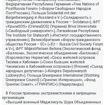
Федеративная Республика Германия «Free Nations of
PostRussia Forum» («Форум Свободных Народов
ПостРоссии»), Польша Solidarität mit der
Bürgerbewegung in Russland e.V. («Солидарность с
гражданским движением в России – Solidarus»), ФРГ
«КрымSOS» (CrimeaSOS) (Украина) Briva Universitate
(«Свободный университет»), Латвийская Республика
The Institute for Statecraft («Институт государственного
управления»), Великобритания «Форум гражданского
общества Россия – ЕС» («EU – Russia Civil Society Forum
e.V.»), ФРГ Miljøstiftelsen Bellona (Экологический фонд
«Беллона», Экологическое объединение «Беллона»)
(Королевство Норвегия) «Союз жителей островов
Тисима и Хабомаи» («Союз бывших жителей
Чисимских и Хабомайских островов») (Япония) «Съезд
народных депутатов» («Kongres Deputowanych
Ludowych»), Польша Greenpeace International (Stichting
Greenpeace Council) («Гринпис Интернешнл», «Фонд
Гринпис Совет», «ГРИНПИС») (Нидерланды).
В России признаны экстремистскими и запрещены
организации
«Высший военный Маджлисуль Шура Объединенных