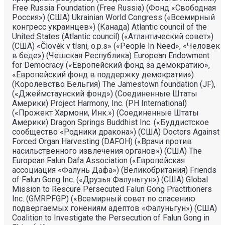
Free Russia Foundation (Free Russia) (Фонд «Свободная
Россия») (США) Ukrainian World Congress («Всемирный
конгресс украинцев») (Канада) Atlantic council of the
United States (Atlantic council) («Атлантический совет»)
(США) «Člověk v tísni, o.p.s» («People In Need», «Человек
в беде») (Чешская Республика) European Endowment
for Democracy («Европейский фонд за демократию»,
«Европейский фонд в поддержку демократии»)
(Королевство Бельгия) The Jamestown foundation (JF),
(«Джеймстаунский фонд») (Соединенные Штаты
Америки) Project Harmony, Inc. (PH International)
(«Прожект Хармони, Инк.») (Соединенные Штаты
Америки) Dragon Springs Buddhist Inc. («Буддистское
сообщество «Родники дракона») (США) Doctors Against
Forced Organ Harvesting (DAFOH) («Врачи против
насильственного извлечения органов») (США) The
European Falun Dafa Association («Европейская
ассоциация «Фалунь Дафа») (Великобритания) Friends
of Falun Gong Inc. («Друзья Фалуньгун») (США) Global
Mission to Rescure Persecuted Falun Gong Practitioners
Inc. (GMRPFGP) («Всемирный совет по спасению
подвергаемых гонениям адептов «Фалуньгун») (США)
Coalition to Investigate the Persecution of Falun Gong in