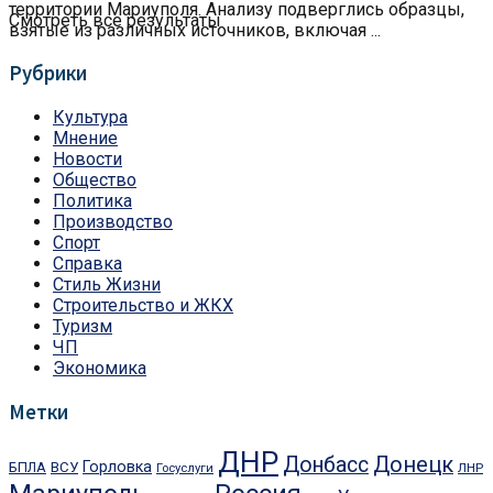
территории Мариуполя. Анализу подверглись образцы,
Смотреть все результаты
взятые из различных источников, включая ...
Рубрики
Культура
Мнение
Новости
Общество
Политика
Производство
Спорт
Справка
Стиль Жизни
Строительство и ЖКХ
Туризм
ЧП
Экономика
Метки
ДНР
Донбасс
Донецк
Горловка
БПЛА
ВСУ
ЛНР
Госуслуги