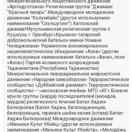
Межрегионального общественного движения
«Артподготовка» Религиозная группа “Джамаат
“Красный пахарь” Международное молодежное
движение "Колумбайн" (другое используемое
наименование "Скулшутинг") Хатлонский
джамаатМусульманская религиозная группа п.
Кушкуль г. Оренбург«Крымско-татарский
добровольческий батальон имени Номана
Челеджихана» Украинское военизированное
националистическое объединение «Азов» (другие
используемые наименования: батальон «Азов», полк
«Азов») Партия исламского возрождения
Таджикистана (Республика Таджикистан)
Межрегиональное леворадикальное анархистское
движение «Народная самооборона» Террористическое
сообщество «Дуббайский джамаат» Террористическое
сообщество – «московская ячейка» МТО «ИГ» Боевое
крыло группы (вирда) последователей (мюидов,
мурдов) религиозного течения Батал-Хаджи
Белхороева (Батал-Хаджи, баталхаджинцев,
белхороевцев, тариката шейха овлия (устаза) Батал-
Хаджи Белхороева) Международное движение
«Маньяки Культ Убийц» (другие используемые
наименования «Маньяки Культ Убийств», «Молодёжь