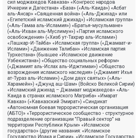
сил моджахедов Кавказа» «Конгресс народов
Ичкерии и Дагестана» «База» («Аль-Каида») «Асбат
аль-Ансар» «Священная война» («Аль-Джихад» или
«Египетский исламский джихад») «Исламская группа»
(«Аль-Гамаа аль-Исламия») «Братья-мусульмане»
(«Аль-Ихван аль-Муслимун») «Партия исламского
освобождения» («Хизб ут-Тахрир аль-Ислами»)
«Лашкар-И-Тайба» «Исламская группа» («Джамаат-и-
Ислами») «Движение Талибан» «Исламская партия
Туркестана» (бывшее «Исламское движение
Узбекистана») «Общество социальных реформ»
(«Джамият аль-Ислах аль-Иджтимаи») «Общество
возрождения исламского наследия» («Джамият Ихья
ат-Тураз аль-Ислами») «Дом двух святых» («Аль-
Харамейн») «Джунд аш-Шам» (Войско Великой Сирии)
«Исламский джихад – Джамаат моджахедов» «Аль-
Каида в странах исламского Магриба» «Имарат
Кавказ» («Кавказский Эмират») «Синдикат
«Автономная боевая террористическая организация
(АБТО)» «Террористическое сообщество - структурное
подразделение организации "Правый сектор" на
территории Республики Крым» «Исламское
государство» (другие названия: «Исламское
Государство Ирака и Сирии», «Исламское Государство