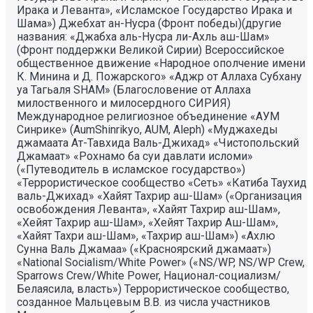
Ирака и Леванта», «Исламское Государство Ирака и
Шама») Джебхат ан-Нусра (Фронт победы)(другие
названия: «Джабха аль-Нусра ли-Ахль аш-Шам»
(Фронт поддержки Великой Сирии) Всероссийское
общественное движение «Народное ополчение имени
К. Минина и Д. Пожарского» «Аджр от Аллаха Субхану
уа Тагьаля SHAM» (Благословение от Аллаха
милоственного и милосердного СИРИЯ)
Международное религиозное объединение «АУМ
Синрике» (AumShinrikyo, AUM, Aleph) «Муджахеды
джамаата Ат-Тавхида Валь-Джихад» «Чистопольский
Джамаат» «Рохнамо ба суи давлати исломи»
(«Путеводитель в исламское государство»)
«Террористическое сообщество «Сеть» «Катиба Таухид
валь-Джихад» «Хайят Тахрир аш-Шам» («Организация
освобождения Леванта», «Хайят Тахрир аш-Шам»,
«Хейят Тахрир аш-Шам», «Хейят Тахрир Аш-Шам»,
«Хайят Тахри аш-Шам», «Тахрир аш-Шам») «Ахлю
Сунна Валь Джамаа» («Красноярский джамаат»)
«National Socialism/White Power» («NS/WP, NS/WP Crew,
Sparrows Crew/White Power, Национал-социализм/
Белаясила, власть») Террористическое сообщество,
созданное Мальцевым В.В. из числа участников