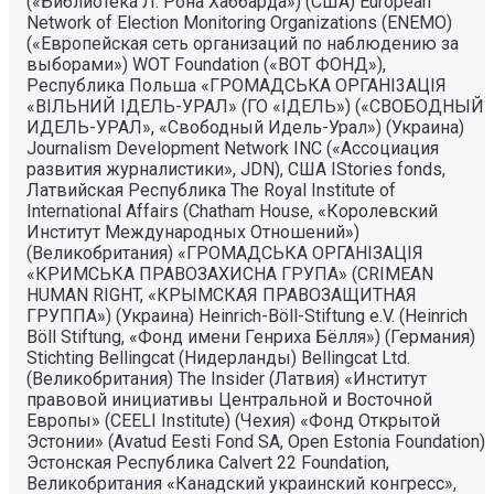
(«Библиотека Л. Рона Хаббарда») (США) European
Network of Election Monitoring Organizations (ENEMO)
(«Европейская сеть организаций по наблюдению за
выборами») WOT Foundation («ВОТ ФОНД»),
Республика Польша «ГРОМАДСЬКА ОРГАНI3АЦIЯ
«ВIЛЬНИЙ IДЕЛЬ-УРАЛ» (ГО «IДЕЛЬ») («СВОБОДНЫЙ
ИДЕЛЬ-УРАЛ», «Свободный Идель-Урал») (Украина)
Journalism Development Network INC («Ассоциация
развития журналистики», JDN), США IStories fonds,
Латвийская Республика The Royal Institute of
International Affairs (Chatham House, «Королевский
Институт Международных Отношений»)
(Великобритания) «ГРОМАДСЬКА ОРГАНIЗАЦIЯ
«КРИМСЬКА ПРАВОЗАХИСНА ГРУПА» (CRIMEAN
HUMAN RIGHT, «КРЫМСКАЯ ПРАВОЗАЩИТНАЯ
ГРУППА») (Украина) Heinrich-Böll-Stiftung e.V. (Heinrich
Böll Stiftung, «Фонд имени Генриха Бёлля») (Германия)
Stichting Bellingcat (Нидерланды) Bellingcat Ltd.
(Великобритания) The Insider (Латвия) «Институт
правовой инициативы Центральной и Восточной
Европы» (CEELI Institute) (Чехия) «Фонд Открытой
Эстонии» (Avatud Eesti Fond SA, Open Estonia Foundation)
Эстонская Республика Calvert 22 Foundation,
Великобритания «Канадский украинский конгресс»,