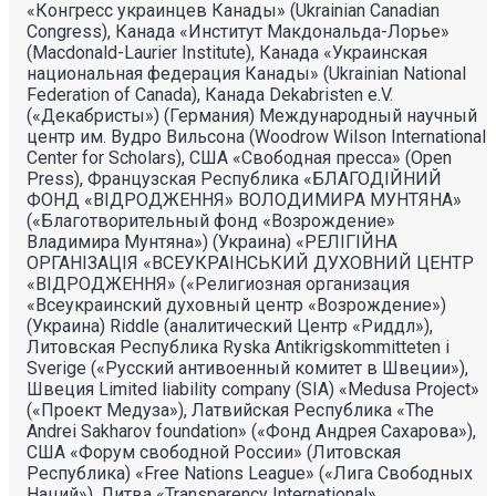
«Конгресс украинцев Канады» (Ukrainian Canadian
Congress), Канада «Институт Макдональда-Лорье»
(Macdonald-Laurier Institute), Канада «Украинская
национальная федерация Канады» (Ukrainian National
Federation of Canada), Канада Dekabristen e.V.
(«Декабристы») (Германия) Международный научный
центр им. Вудро Вильсона (Woodrow Wilson International
Center for Scholars), США «Свободная пресса» (Open
Press), Французская Республика «БЛАГОДIЙНИЙ
ФОНД «ВIДРОДЖЕННЯ» ВОЛОДИМИРА МУНТЯНА»
(«Благотворительный фонд «Возрождение»
Владимира Мунтяна») (Украина) «РЕЛIГIЙНА
ОРГАНIЗАЦIЯ «ВСЕУКРАIНСЬКИЙ ДУХОВНИЙ ЦЕНТР
«ВIДРОДЖЕННЯ» («Религиозная организация
«Всеукраинский духовный центр «Возрождение»)
(Украина) Riddle (аналитический Центр «Риддл»),
Литовская Республика Ryska Antikrigskommitteten i
Sverige («Русский антивоенный комитет в Швеции»),
Швеция Limited liability company (SIA) «Medusa Project»
(«Проект Медуза»), Латвийская Республика «The
Andrei Sakharov foundation» («Фонд Андрея Сахарова»),
США «Форум свободной России» (Литовская
Республика) «Free Nations League» («Лига Свободных
Наций»), Литва «Transparеncy International»,