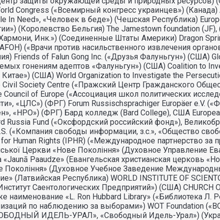
ий центр защиты окружающей среды и природных ресурсов) 
ld Congress («Всемирный конгресс украинцев») (Канада) Atlant
People In Need», «Человек в беде») (Чешская Республика) Eu
и») (Королевство Бельгия) The Jamestown foundation (JF
ект Хармони, Инк.») (Соединенные Штаты Америки) Dragon Spr
(DAFOH) («Врачи против насильственного извлечения органов»
Friends of Falun Gong Inc. («Друзья Фалуньгун») (США) Glob
х гонениям адептов «Фалуньгун») (США) Coalition to Investi
е») (США) World Organization to Investigate the Persecutio
Civil Society Centre («Пражский Центр Гражданского Обще
f the Council of Europe («Ассоциация школ политических иссл
и», «ЦЛС») (ФРГ) Forum Russischsprachiger Europäer e.V. 
ен», «НРО») (ФРГ) Бард колледж (Bard College), США Europe
d Russia Fund («Оксфордский российский фонд»), Великобри
Z.S. («Компания свободы информации, з.с.», «Общество своб
ship for Human Rights (IPHR) («Международное партнерство з
янської Церкви «Нове Поколiння» (Духовное Управление Е
nīca «Jaunā Paaudze» (Евангельская христианская церковь 
е Покоління» (Духовное Учебное Заведение Международн
» (Латвийская Республика) WORLD INSTITUTE OF SCIENTOL
ный Институт Саентологических Предприятий») (США) CHURCH O
наименование «L. Ron Hubbard Library» («Библиотека Л. Рон
организаций по наблюдению за выборами») WOT Foundation
БОДНЫЙ ИДЕЛЬ-УРАЛ», «Свободный Идель-Урал») (Украина