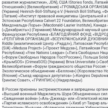
развития журналистики», JDN), США IStories fonds, Латвий
Отношений») (Великобритания) «ГРОМАДСЬКА ОРГАНI
(Украина) Heinrich-Böll-Stiftung e.V. (Heinrich Böll Stiftun
(Латвия) «Институт правовой инициативы Центральной и Вос
Эстонская Республика Calvert 22 Foundation, Великобрита
Макдональда-Лорье» (Macdonald-Laurier Institute), Канада 
(«Декабристы») (Германия) Международный научный центр и
Французская Республика «БЛАГОДIЙНИЙ ФОНД «ВIДРОД
«РЕЛIГIЙНА ОРГАНIЗАЦIЯ «ВСЕУКРАIНСЬКИЙ ДУХОВНИЙ Ц
Riddle (аналитический Центр «Риддл»), Литовская Республи
(SIA) «Medusa Project» («Проект Медуза»), Латвийская Ре
Республика) «Free Nations League» («Лига Свободных Наций
(«Форум Свободных Народов ПостРоссии»), Польша Solidari
«КрымSOS» (CrimeaSOS) (Украина) Briva Universitate («Своб
Великобритания «Форум гражданского общества Россия – ЕС»
Экологическое объединение «Беллона») (Королевство Но
(Япония) «Съезд народных депутатов» («Kongres Deputowany
Гринпис Совет», «ГРИНПИС») (Нидерланды).
В России признаны экстремистскими и запрещены орган
«Высший военный Маджлисуль Шура Объединенных сил мо
«Священная война» («Аль-Джихад» или «Египетский исла
«Партия исламского освобождения» («Хизб ут-Тахрир ал
Туркестана» (бывшее «Исламское движение Узбекистана