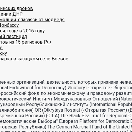
аинских дронов
дении ДНР
молнии, спасаясь от медведя
Донбассу
оял еще в 2016 году
ый пестицид
тов из 15 регионов РФ
ф!
жку
парка в казацком селе Боевое
енных организаций, деятельность которых признана неже
nal Endowment for Democracy) Институт Открытое Общество
но-российский фонд по экономическому и правовому разви
ический Институт Международных Отношений (National Demo
дный Республиканский Институт» (International Republican
икобритания) OR (Otkrytaya Rossia) («Открытая Россия») 
овременной России») (США) The Black Sea Trust for Regiona
емократические Выборы" European Platform for Democratic
 (Литовская Республика) The German Marshall Fund of the Un