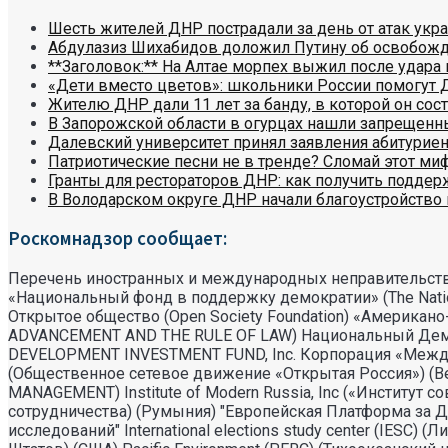
Шесть жителей ДНР пострадали за день от атак укр
Абдулазиз Шихабидов доложил Путину об освобож
**Заголовок:** На Алтае морпех выжил после удара 
«Дети вместо цветов»: школьники России помогут 
Жителю ДНР дали 11 лет за банду, в которой он сост
В Запорожской области в огурцах нашли запрещенн
Далевский университет принял заявления абитуриен
Патриотические песни не в тренде? Сломай этот ми
Гранты для рестораторов ДНР: как получить поддер
В Володарском округе ДНР начали благоустройство 
Роскомнадзор сообщает:
Перечень иностранных и международных неправительств
«Национальный фонд в поддержку демократии» (The Natio
Открытое общество (Open Society Foundation) «Америка
ADVANCEMENT AND THE RULE OF LAW) Национальный Демократ
DEVELOPMENT INVESTMENT FUND, Inc. Корпорация «Междунаро
(Общественное сетевое движение «Открытая Россия») (Вел
MANAGEMENT) Institute of Modern Russia, Inc («Институт с
сотрудничества) (Румыния) "Европейская Платформа за Д
исследований" International elections study center (IESC)