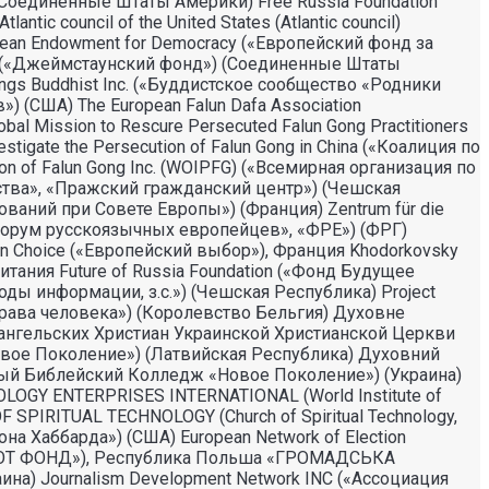
(Соединенные Штаты Америки) Free Russia Foundation
ic council of the United States (Atlantic council)
ropean Endowment for Democracy («Европейский фонд за
), («Джеймстаунский фонд») (Соединенные Штаты
ings Buddhist Inc. («Буддистское сообщество «Родники
) (США) The European Falun Dafa Association
al Mission to Rescure Persecuted Falun Gong Practitioners
gate the Persecution of Falun Gong in China («Коалиция по
n of Falun Gong Inc. (WOIPFG) («Всемирная организация по
ства», «Пражский гражданский центр») (Чешская
едований при Совете Европы») (Франция) Zentrum für die
(«Форум русскоязычных европейцев», «ФРЕ») (ФРГ)
an Choice («Европейский выбор»), Франция Khodorkovsky
тания Future of Russia Foundation («Фонд Будущее
оды информации, з.с.») (Чешская Республика) Project
а права человека») (Королевство Бельгия) Духовне
вангельских Христиан Украинской Христианской Церкви
«Новое Поколение») (Латвийская Республика) Духовний
ый Библейский Колледж «Новое Поколение») (Украина)
OGY ENTERPRISES INTERNATIONAL (World Institute of
F SPIRITUAL TECHNOLOGY (Church of Spiritual Technology,
а Хаббарда») (США) European Network of Election
 («ВОТ ФОНД»), Республика Польша «ГРОМАДСЬКА
) Journalism Development Network INC («Ассоциация