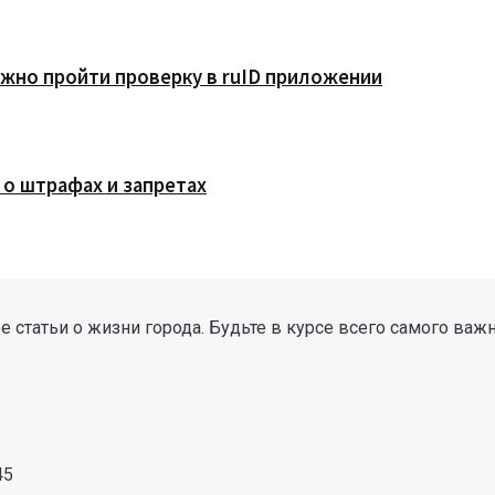
жно пройти проверку в ruID приложении
 о штрафах и запретах
 статьи о жизни города. Будьте в курсе всего самого важ
45