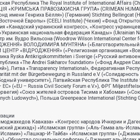
ская Республика The Royal Institute of International Affai
ЗАЦIЯ «КРИМСЬКА ПРАВОЗАХИСНА ГРУПА» (CRIMEAN HUM
g, «Фонд имени Генриха Бёлля») (Германия) Stichting Bellingcat
точной Европы» (CEELI Institute) (Чехия) «Фонд Открытой Э
ния «Канадский украинский конгресс», «Конгресс украинцев 
«Украинская национальная федерация Канады» (Ukrainian Natio
м. Вудро Вильсона (Woodrow Wilson International Center fo
ЖЕННЯ» ВОЛОДИМИРА МУНТЯНА» («Благотворительный фо
ЕНТР «ВIДРОДЖЕННЯ» («Религиозная организация «Всеук
ка Ryska Antikrigskommitteten i Sverige («Русский антивоен
спублика «The Andrei Sakharov foundation» («Фонд Андрея 
»), Литва «Transparеncy International», Федеративная Респ
tät mit der Bürgerbewegung in Russland e.V. («Солидарност
одный университет»), Латвийская Республика The Institute f
 («EU – Russia Civil Society Forum e.V.»), ФРГ Miljøstifte
рвегия) «Союз жителей островов Тисима и Хабомаи» («Со
ch Ludowych»), Польша Greenpeace International (Stichting
изации
джахедов Кавказа» «Конгресс народов Ичкерии и Дагеста
мский джихад») «Исламская группа» («Аль-Гамаа аль-Исла
ь-Ислами») «Лашкар-И-Тайба» «Исламская группа» («Джама
») «Общество социальных реформ» («Джамият аль-Ислах 