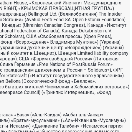
rs (Chatham House, «Королевский Институт Международных
AN RIGHT, «КРЫМСКАЯ ПРАВОЗАЩИТНАЯ ГРУППА»)
 (Нидерланды) Bellingcat Ltd. (Великобритания) The Insider
стонии» (Avatud Eesti Fond SA, Open Estonia Foundation)
Канады» (Ukrainian Canadian Congress), Канада «Институт
nal Federation of Canada), Канада Dekabristen e.V.
r Scholars), США «Свободная пресса» (Open Press),
нд «Возрождение» Владимира Мунтяна») (Украина)
раинский духовный центр «Возрождение») (Украина)
ный комитет в Швеции»), Швеция Limited liability company
Сахарова»), США «Форум свободной России» (Литовская
ублика Германия «Free Nations of PostRussia Forum»
ь с гражданским движением в России – Solidarus»), ФРГ
or Statecraft («Институт государственного управления»),
lsen Bellona (Экологический фонд «Беллона»,
юз бывших жителей Чисимских и Хабомайских островов»)
 Greenpeace Council) («Гринпис Интернешнл», «Фонд
на» «База» («Аль-Каида») «Асбат аль-Ансар»
мия») «Братья-мусульмане» («Аль-Ихван аль-Муслимун»)
ат-и-Ислами») «Движение Талибан» «Исламская партия
аль-Иджтимаи») «Общество возрождения исламского