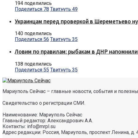
194 поделились
Поделиться
78
Твитнуть
49
Украинцам перед проверкой в Шереметьево ну
140 поделились
Поделиться
56
Твитнуть
35
Ловим по правилам: рыбакам в ДНР напомнили
138 поделились
Поделиться
55
Твитнуть
35
Мариуполь Сейчас – главные новости, события и полезные
Свидетельство о регистрации СМИ.
Наименование: Мариуполь Сейчас
Главный редактор: Александрович А.А.
Контакты: info@mrpl.su
Адрес редакции: Россия, Мариуполь, проспект Ленина, д. 