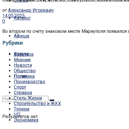
Статьи
от
Александр Игоревич
14.05.2025
Каталог
0
Во втором по счёту знаковом месте Мариуполя появился ф
Афиша
Рубрики
Форум
Культура
Мнение
Новости
Общество
Политика
Логин
Производство
Спорт
Справка
Стиль Жизни
Строительство и ЖКХ
Туризм
ЧП
Результатов нет
Экономика