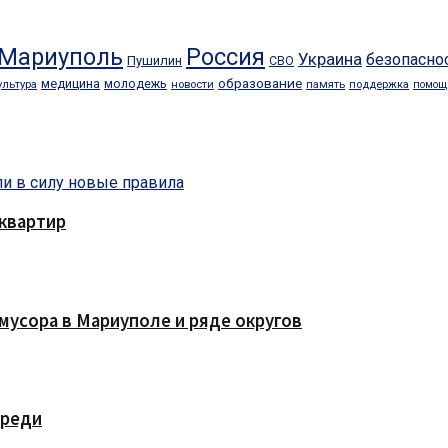
Мариуполь
Россия
Украина
безопасно
Пушилин
СВО
образование
медицина
молодежь
ультура
новости
память
поддержка
помощ
квартир
мусора в Мариуполе и ряде округов
ереди