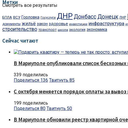
Метки
Смотреть все результаты
ДНР
Донбасс
Донецк
Горловка
БПЛА
ВСУ
Госуслуги
ЛНР
инфраструктура
жильё
закон
здоровье
документы
инвестиции
к
строительство
экономика
транспорт
экология
школа
Сейчас читают
В Мариуполе опубликовали список бесхозных 
339 поделились
Поделиться
136
Твитнуть
85
С октября меняется порядок оплаты за вывоз 
199 поделились
Поделиться
80
Твитнуть
50
В Мариуполе обновили реестр квартирной оч