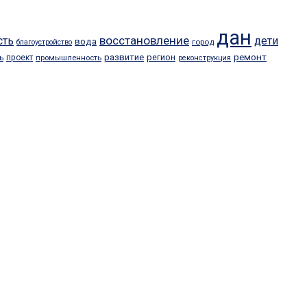
дан
восстановление
сть
дети
вода
город
благоустройство
ремонт
развитие
регион
проект
ь
промышленность
реконструкция