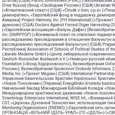
Штатов) (США) Pacific Environment (PERC) (Тихоокеанск
(Free Russia) (Фонд «Свободная Россия») (США) Ukrainian Wor
(«Атлантический совет») (США) «Člověk v tísni, o.p.s» («
демократию», «Европейский фонд в поддержку демократи
Америки) Project Harmony, Inc. (PH International) («Прож
дракона») (США) Doctors Against Forced Organ Harvesting 
(«Европейская ассоциация «Фалунь Дафа») (Великобритания) 
Inc. (GMRPFGP) («Всемирный совет по спасению подвергаемы
расследованию преследования в отношении Фалуньгун в Кита
расследованию преследований Фалуньгун») (США) Prague 
Республика) Association of Schools of Political Studies o
Liberale Moderne GmbH («Центр либеральной современност
Deutsch-Russischer Austausch e.V. («Немецко-русский обм
Foundation («Фонд Ходорковского»), Великобритания Oxfor
России»), Великобритания Spolecnost Svobody Informace, 
Media, Inc. («Проект Медиа») (США) International Partner
Управлiння Євангельських Християн Української Христи
«Новое Поколение») (Украина) Evaņgēlisko kristiešu baz
Навчальний Заклад Міжнародний Біблійний Коледж «Нов
Международное христианское движение «Новое поколение
Scientology Enterprises International, WISE Int., «Всемир
CST, «Церковь Духовной Технологии», использующая также 
Monitoring Organizations (ENEMO) («Европейская сеть 
ОРГАНI3АЦIЯ «ВIЛЬНИЙ IДЕЛЬ-УРАЛ» (ГО «IДЕЛЬ») («СВО