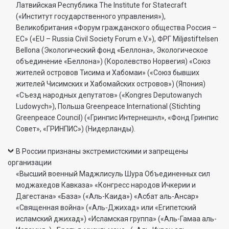
Латвийская Республика The Institute for Statecraft
(«Институт государственного управления»),
Великобритания «Форум гражданского общества Россия –
ЕС» («EU – Russia Civil Society Forum e.V.»), ФРГ Miljøstiftelsen
Bellona (Экологический фонд «Беллона», Экологическое
объединение «Беллона») (Королевство Норвегия) «Союз
жителей островов Тисима и Хабомаи» («Союз бывших
жителей Чисимских и Хабомайских островов») (Япония)
«Съезд народных депутатов» («Kongres Deputowanych
Ludowych»), Польша Greenpeace International (Stichting
Greenpeace Council) («Гринпис Интернешнл», «Фонд Гринпис
Совет», «ГРИНПИС») (Нидерланды).
В России признаны экстремистскими и запрещены
организации
«Высший военный Маджлисуль Шура Объединенных сил
моджахедов Кавказа» «Конгресс народов Ичкерии и
Дагестана» «База» («Аль-Каида») «Асбат аль-Ансар»
«Священная война» («Аль-Джихад» или «Египетский
исламский джихад») «Исламская группа» («Аль-Гамаа аль-