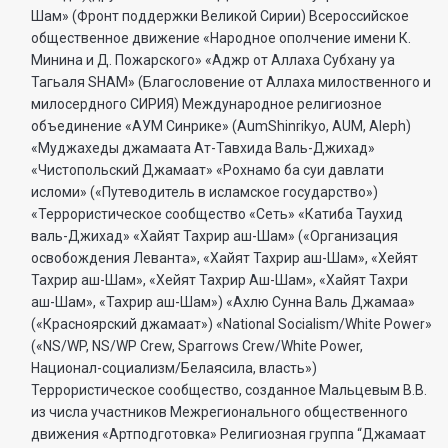
Шам» (Фронт поддержки Великой Сирии) Всероссийское
общественное движение «Народное ополчение имени К.
Минина и Д. Пожарского» «Аджр от Аллаха Субхану уа
Тагьаля SHAM» (Благословение от Аллаха милоственного и
милосердного СИРИЯ) Международное религиозное
объединение «АУМ Синрике» (AumShinrikyo, AUM, Aleph)
«Муджахеды джамаата Ат-Тавхида Валь-Джихад»
«Чистопольский Джамаат» «Рохнамо ба суи давлати
исломи» («Путеводитель в исламское государство»)
«Террористическое сообщество «Сеть» «Катиба Таухид
валь-Джихад» «Хайят Тахрир аш-Шам» («Организация
освобождения Леванта», «Хайят Тахрир аш-Шам», «Хейят
Тахрир аш-Шам», «Хейят Тахрир Аш-Шам», «Хайят Тахри
аш-Шам», «Тахрир аш-Шам») «Ахлю Сунна Валь Джамаа»
(«Красноярский джамаат») «National Socialism/White Power»
(«NS/WP, NS/WP Crew, Sparrows Crew/White Power,
Национал-социализм/Белаясила, власть»)
Террористическое сообщество, созданное Мальцевым В.В.
из числа участников Межрегионального общественного
движения «Артподготовка» Религиозная группа “Джамаат