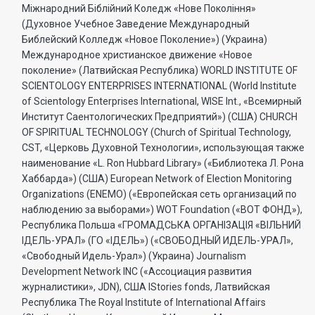
Міжнародний Біблійний Коледж «Нове Покоління»
(Духовное Учебное Заведение Международный
Библейский Колледж «Новое Поколение») (Украина)
Международное христианское движение «Новое
поколение» (Латвийская Республика) WORLD INSTITUTE OF
SCIENTOLOGY ENTERPRISES INTERNATIONAL (World Institute
of Scientology Enterprises International, WISE Int., «Всемирный
Институт Саентологических Предприятий») (США) CHURCH
OF SPIRITUAL TECHNOLOGY (Church of Spiritual Technology,
CST, «Церковь Духовной Технологии», использующая также
наименование «L. Ron Hubbard Library» («Библиотека Л. Рона
Хаббарда») (США) European Network of Election Monitoring
Organizations (ENEMO) («Европейская сеть организаций по
наблюдению за выборами») WOT Foundation («ВОТ ФОНД»),
Республика Польша «ГРОМАДСЬКА ОРГАНI3АЦIЯ «ВIЛЬНИЙ
IДЕЛЬ-УРАЛ» (ГО «IДЕЛЬ») («СВОБОДНЫЙ ИДЕЛЬ-УРАЛ»,
«Свободный Идель-Урал») (Украина) Journalism
Development Network INC («Ассоциация развития
журналистики», JDN), США IStories fonds, Латвийская
Республика The Royal Institute of International Affairs