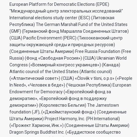
European Platform for Democratic Elections (EPDE)
"Международный центр электоральных исследований"
International elections study center (IESC) (Литовская
Республика) The German Marshall Fund of the United States
(GMF) (Германский фонд Маршалла Соединенных Штатов)
(США) Pacific Environment (PERC) (Тихоокеанский центр
защиты окружающей среды и природных ресурсов)
(Соединенные Штаты Америки) Free Russia Foundation (Free
Russia) (Фонд «Свободная Россия») (США) Ukrainian World
Congress («Всемирный конгресс украинцев») (Канада)
Atlantic council of the United States (Atlantic council)
(«Атлантический совет») (США) «Člověk v tísni, o.p.s» («People
In Need», «Человек в беде») (Чешская Республика) European
Endowment for Democracy («Европейский фонд за
демократию», «Европейский фонд в поддержку
демократии») (Королевство Бельгия) The Jamestown
foundation (JF), («Джеймстаунский фонд») (Соединенные
Штаты Америки) Project Harmony, Inc. (PH International)
(«Прожект Хармони, Инк.») (Соединенные Штаты Америки)
Dragon Springs Buddhist Inc. («Буддистское сообщество