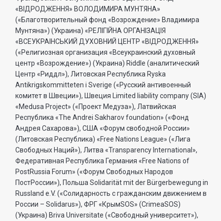
«ВIДРОДЖЕННЯ» ВОЛОДИМИРА МУНТЯНА»
(«Благотворительный фонд «Возрождение» Владимира
Мунтяна») (Украина) «РЕЛIГIЙНА ОРГАНIЗАЦIЯ
«ВСЕУКРАIНСЬКИЙ ДУХОВНИЙ ЦЕНТР «ВIДРОДЖЕННЯ»
(«Религиозная организация «Всеукраинский духовный
центр «Возрождение») (Украина) Riddle (аналитический
Центр «Риддл»), Литовская Республика Ryska
Antikrigskommitteten i Sverige («Русский антивоенный
комитет в Швеции»), Швеция Limited liability company (SIA)
«Medusa Project» («Проект Медуза»), Латвийская
Республика «The Andrei Sakharov foundation» («Фонд
Андрея Сахарова»), США «Форум свободной России»
(Литовская Республика) «Free Nations League» («Лига
Свободных Наций»), Литва «Transparеncy International»,
Федеративная Республика Германия «Free Nations of
PostRussia Forum» («Форум Свободных Народов
ПостРоссии»), Польша Solidarität mit der Bürgerbewegung in
Russland e.V. («Солидарность с гражданским движением в
России – Solidarus»), ФРГ «КрымSOS» (CrimeaSOS)
(Украина) Briva Universitate («Свободный университет»),