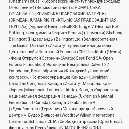
(Chatham House, «Королевский Институт Международных
Отношений») (Великобритания) «ГРОМАДСЬКА
ОРГАНIЗАЦIЯ «КРИМСЬКА ПРАВОЗАХИСНА ГРУПА»
(CRIMEAN HUMAN RIGHT, «КРЫМСКАЯ ПРАВОЗАЩИТНАЯ
ГРУППА») (Украина) Heinrich-Böll-Stiftung e.V. (Heinrich Böll
Stiftung, «Фонд имени Генриха Бёлля») (Германия) Stichting
Bellingcat (Нидерланды) Bellingcat Ltd. (Великобритания)
The Insider (Латвия) «Институт правовой инициативы
Центральной и Восточной Европы» (CEELI Institute) (Чехия)
«Фонд Открытой Эстонии» (Avatud Eesti Fond SA, Open
Estonia Foundation) Эстонская Республика Calvert 22
Foundation, Великобритания «Канадский украинский
конгресс», «Конгресс украинцев Канады» (Ukrainian
Canadian Congress), Канада «Институт Макдональда-
Лорье» (Macdonald-Laurier Institute), Канада «Украинская
национальная федерация Канады» (Ukrainian National
Federation of Canada), Канада Dekabristen e.V.
(«Декабристы») (Германия) Международный научный
центр им. Вудро Вильсона (Woodrow Wilson International
Center for Scholars), США «Свободная пресса» (Open Press),
Французская Республика «БЛАГОДIЙНИЙ ФОНД