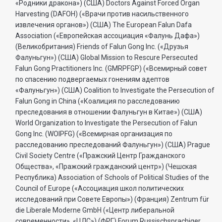
«Родники дракона») (США) Doctors Against Forced Organ
Harvesting (DAFOH) («Врачи против насильственного
извлечения органов») (США) The European Falun Dafa
Association («Европейская ассоциация «Фалунь Дафа»)
(Великобритания) Friends of Falun Gong Inc. («Друзья
Фалуньгун») (США) Global Mission to Rescure Persecuted
Falun Gong Practitioners Inc. (GMRPFGP) («Всемирный совет
по спасению подвергаемых гонениям адептов
«Фалуньгун») (США) Coalition to Investigate the Persecution of
Falun Gong in China («Коалиция по расследованию
преследования в отношении Фалуньгун в Китае») (США)
World Organization to Investigate the Persecution of Falun
Gong Inc. (WOIPFG) («Всемирная организация по
расследованию преследований Фалуньгун») (США) Prague
Civil Society Centre («Пражский Центр Гражданского
Общества», «Пражский гражданский центр») (Чешская
Республика) Association of Schools of Political Studies of the
Council of Europe («Ассоциация школ политических
исследований при Совете Европы») (Франция) Zentrum für
die Liberale Moderne GmbH («Центр либеральной
современности», «ЦЛС») (ФРГ) Forum Russischsprachiger