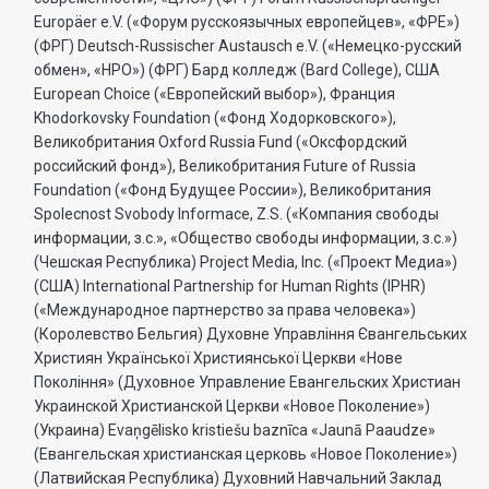
Europäer e.V. («Форум русскоязычных европейцев», «ФРЕ»)
(ФРГ) Deutsch-Russischer Austausch e.V. («Немецко-русский
обмен», «НРО») (ФРГ) Бард колледж (Bard College), США
European Choice («Европейский выбор»), Франция
Khodorkovsky Foundation («Фонд Ходорковского»),
Великобритания Oxford Russia Fund («Оксфордский
российский фонд»), Великобритания Future of Russia
Foundation («Фонд Будущее России»), Великобритания
Spolecnost Svobody Informace, Z.S. («Компания свободы
информации, з.с.», «Общество свободы информации, з.с.»)
(Чешская Республика) Project Media, Inc. («Проект Медиа»)
(США) International Partnership for Human Rights (IPHR)
(«Международное партнерство за права человека»)
(Королевство Бельгия) Духовне Управлiння Євангельських
Християн Української Християнської Церкви «Нове
Поколiння» (Духовное Управление Евангельских Христиан
Украинской Христианской Церкви «Новое Поколение»)
(Украина) Evaņgēlisko kristiešu baznīca «Jaunā Paaudze»
(Евангельская христианская церковь «Новое Поколение»)
(Латвийская Республика) Духовний Навчальний Заклад