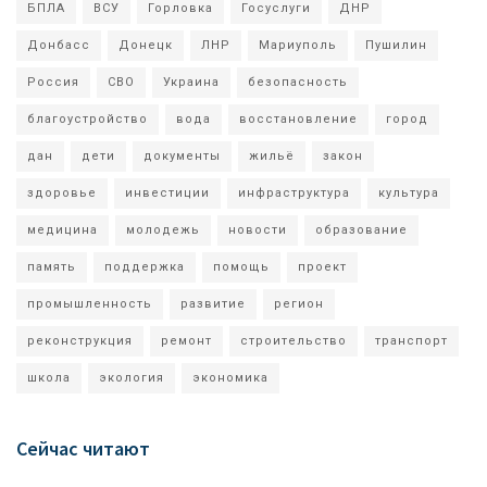
БПЛА
ВСУ
Горловка
Госуслуги
ДНР
Донбасс
Донецк
ЛНР
Мариуполь
Пушилин
Россия
СВО
Украина
безопасность
благоустройство
вода
восстановление
город
дан
дети
документы
жильё
закон
здоровье
инвестиции
инфраструктура
культура
медицина
молодежь
новости
образование
память
поддержка
помощь
проект
промышленность
развитие
регион
реконструкция
ремонт
строительство
транспорт
школа
экология
экономика
Сейчас читают