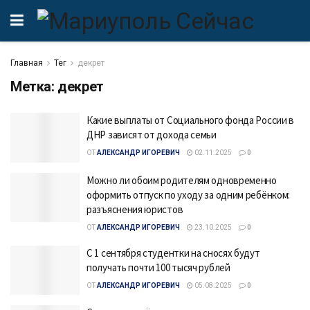
Главная
Тег
декрет
Метка:
декрет
Какие выплаты от Социального фонда России в
ДНР зависят от дохода семьи
ОТ
АЛЕКСАНДР ИГОРЕВИЧ
02.11.2025
0
Можно ли обоим родителям одновременно
оформить отпуск по уходу за одним ребёнком:
разъяснения юристов
ОТ
АЛЕКСАНДР ИГОРЕВИЧ
23.10.2025
0
С 1 сентября студентки на сносях будут
получать почти 100 тысяч рублей
ОТ
АЛЕКСАНДР ИГОРЕВИЧ
05.08.2025
0