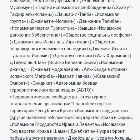
Исламия») «Братья-мусульмане» («Аль-Ихван аль-
Муслимун») «Партия исламского освобождения» («Хизб ут-
Тахрир аль-Ислами») «Лашкар-И-Тайба» «Исламская
группа» («Джамаат-и-Ислами») «Движение Талибан»
«Исламская партия Туркестана» (бывшее «Исламское
движение Узбекистана») «Общество социальных реформ»
(«Джамият аль-Ислах аль-Иджтимаи») «Общество
возрождения исламского наследия» («Джамият Ихья ат-
Тураз аль-Ислами») «Дом двух святых» («Аль-Харамейн»)
«Джунд аш-Шам» (Войско Великой Сирии) «Исламский
джихад – Джамаат моджахедов» «Аль-Каида в странах
исламского Магриба» «Имарат Кавказ» («Кавказский
Эмират») «Синдикат «Автономная боевая
террористическая организация (АБТО)»
«Террористическое сообщество - структурное
подразделение организации "Правый сектор" на
территории Республики Крым» «Исламское государство»
(другие названия: «Исламское Государство Ирака и Сирии»,
«Исламское Государство Ирака и Леванта», «Исламское
Государство Ирака и Шама») Джебхат ан-Нусра (Фронт
победы)(другие названия: «Джабха аль-Нусра ли-Ахль аш-