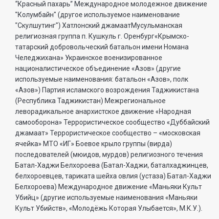
“Красный пахарь” Международное молодежное движение
"Колумбайн" (другое используемое наименование
"Скулшутинг") Хатлонский джамаатМусульманская
религиозная группа п. Кушкуль г. Оренбург«Крымско-
татарский добровольческий батальон имени Номана
Челеджихана» Украинское военизированное
националистическое объединение «Азов» (другие
используемые наименования: батальон «Азов», полк
«Азов») Партия исламского возрождения Таджикистана
(Республика Таджикистан) Межрегиональное
леворадикальное анархистское движение «Народная
самооборона» Террористическое сообщество «Дуббайский
джамаат» Террористическое сообщество – «московская
ячейка» МТО «ИГ» Боевое крыло группы (вирда)
последователей (мюидов, мурдов) религиозного течения
Батал-Хаджи Белхороева (Батал-Хаджи, баталхаджинцев,
белхороевцев, тариката шейха овлия (устаза) Батал-Хаджи
Белхороева) Международное движение «Маньяки Культ
Убийц» (другие используемые наименования «Маньяки
Культ Убийств», «Молодёжь Которая Улыбается», М.К.У.).