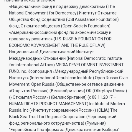
«Национальный фонд в поддержку демократии» (The
National Endowment for Democracy) Институт Открытое
Общество Фонд Содействия (OSI Assistance Foundation)
Фонд Открытое общество (Open Society Foundation)
«Американо-российский фонд по экономическому и
правовому развитию» (U.S. RUSSIA FOUNDATION FOR
ECONOMIC ADVANCEMENT AND THE RULE OF LAW)
Национальный Демократический Институт
Международных Отношений (National Democratic Institute
for International Affairs) MEDIA DEVELOPMENT INVESTMENT
FUND, Inc. Корпорация «Международный Республиканский
Институт» (International Republican Institute) Open Russia Civic
Movement, Open Russia (Общественное сетевое движение
«Открытая Россия») (Великобритания) OR (Otkrytaya Rossia)
(«Открытая Россия») (Великобритания) (с 08.11.2017 –
HUMAN RIGHTS PROJECT MANAGEMENT) Institute of Modern
Russia, Inc («Институт современной России») (США) The
Black Sea Trust for Regional Cooperation (Черноморский
фонд регионального сотрудничества) (Румыния)
"Европейская Платформа за Демократические Выборы"